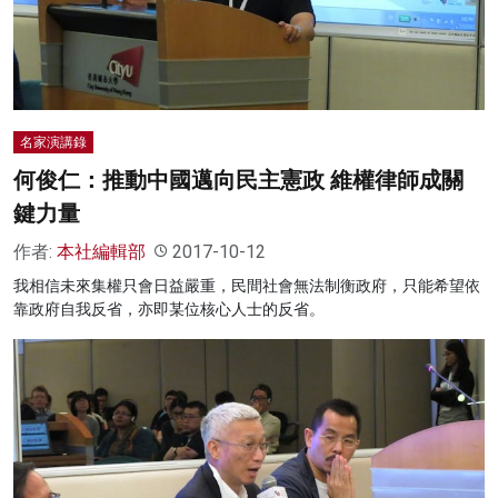
名家榜
灼見活動
關於我們
名家演講錄
何俊仁：推動中國邁向民主憲政 維權律師成關
鍵力量
作者:
本社編輯部
2017-10-12
我相信未來集權只會日益嚴重，民間社會無法制衡政府，只能希望依
靠政府自我反省，亦即某位核心人士的反省。