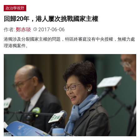
政治學視野
回歸20年，港人屢次挑戰國家主權
作者:
鄭赤琰
2017-06-06
港獨涉及分裂國家主權的問題，特區終審庭沒有中央授權，無權力處
理港獨案件。