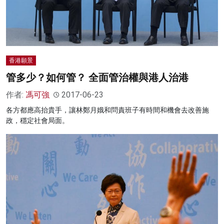
香港願景
管多少？如何管？ 全面管治權與港人治港
作者:
馮可強
2017-06-23
各方都應高抬貴手，讓林鄭月娥和問責班子有時間和機會去改善施
政，穩定社會局面。