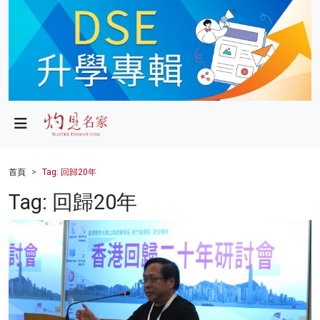
政局
教育
文化
財經
首頁
Tag: 回歸20年
生活
Tag: 回歸20年
健康
商業
科技
影片