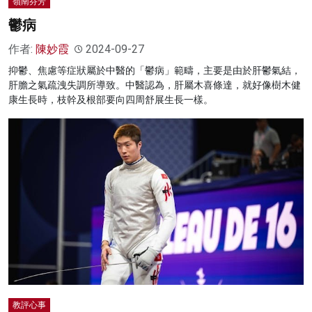
嶺南芬芳
鬱病
作者:
陳妙霞
2024-09-27
抑鬱、焦慮等症狀屬於中醫的「鬱病」範疇，主要是由於肝鬱氣結，
肝膽之氣疏洩失調所導致。中醫認為，肝屬木喜條達，就好像樹木健
康生長時，枝幹及根部要向四周舒展生長一樣。
教評心事