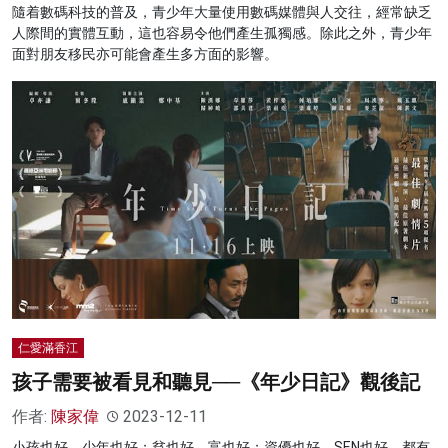
隨着數碼科技的普及，青少年大量使用數碼媒體與人交往，經常缺乏
人際間的實體互動，這也容易令他們產生孤獨感。除此之外，青少年
面對朋友移民亦可能會產生多方面的影響。
仁愛滿香江
孩子需要被看見和聽見──《年少日記》觀後記
作者:
陳家偉
2023-12-11
小孩也好，少年也好；貧也好，富也好；資優也好，SEN也好，都有