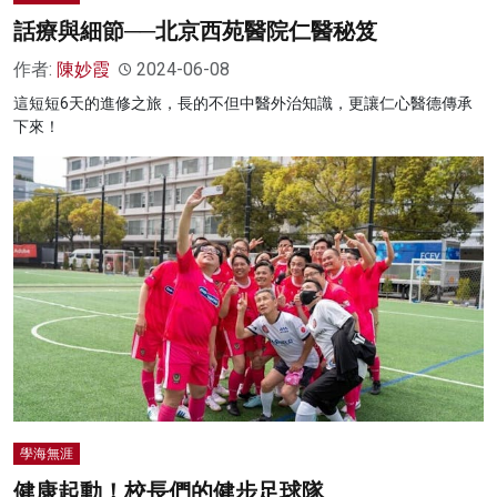
話療與細節──北京西苑醫院仁醫秘笈
作者:
陳妙霞
2024-06-08
這短短6天的進修之旅，長的不但中醫外治知識，更讓仁心醫德傳承
下來！
學海無涯
健康起動！校長們的健步足球隊