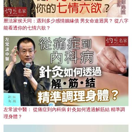
曆法家侯天同：遇到多少感情姻緣債 男女命途迥異？ 從八字
能看透你的七情六欲？
左常波中醫： 從痛症到內科病 針灸如何透過解筋結 精準調
理身體？