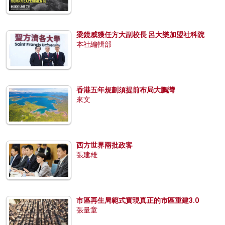
梁鏡威獲任方大副校長 呂大樂加盟社科院
本社編輯部
香港五年規劃須提前布局大鵬灣
來文
西方世界兩批政客
張建雄
市區再生局範式實現真正的市區重建3.0
張量童