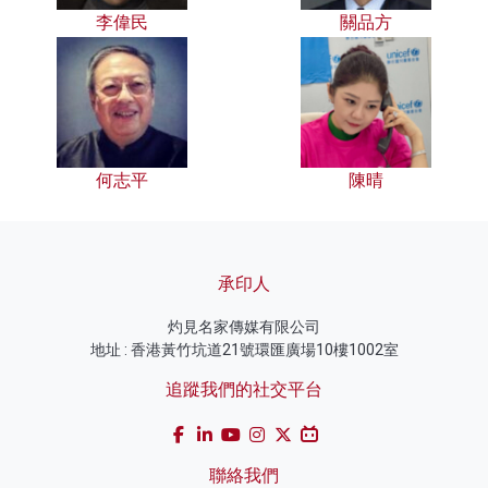
李偉民
關品方
何志平
陳晴
承印人
灼見名家傳媒有限公司
地址 : 香港黃竹坑道21號環匯廣場10樓1002室
追蹤我們的社交平台
聯絡我們