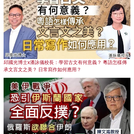
邱國光博士x潘詠儀校長：學習古文有何意義？ 粵語怎樣傳
承文言文之美？ 日常寫作如何應用？