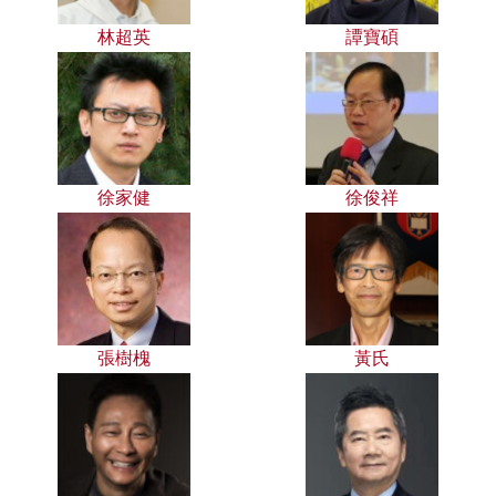
林超英
譚寶碩
徐家健
徐俊祥
張樹槐
黃氏