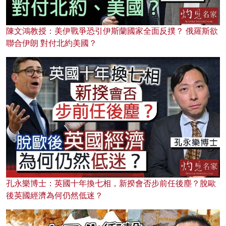
陳文鴻教授：美伊戰爭恐引伊斯蘭國家全面反撲？ 俄羅斯欲
聯合伊朗 對付北約美國？
孔永樂博士：英國十年換七相，新揆會否步前任後塵？脫歐
後英國經濟為何仍然低迷？