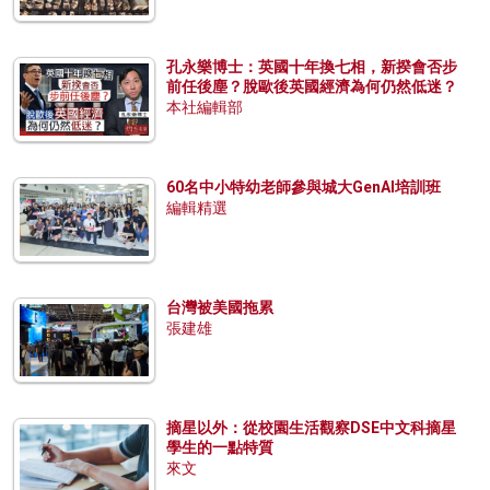
孔永樂博士：英國十年換七相，新揆會否步
前任後塵？脫歐後英國經濟為何仍然低迷？
本社編輯部
60名中小特幼老師參與城大GenAI培訓班
編輯精選
台灣被美國拖累
張建雄
摘星以外：從校園生活觀察DSE中文科摘星
學生的一點特質
來文