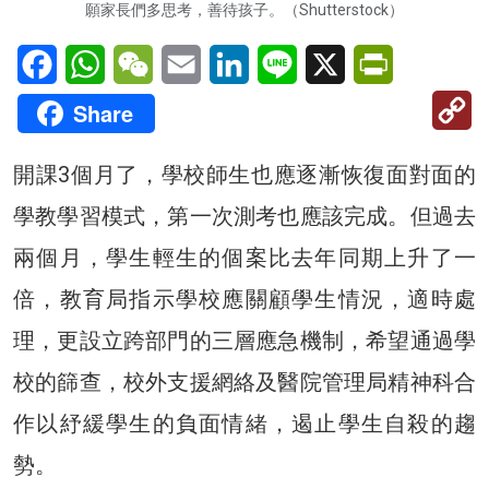
願家長們多思考，善待孩子。（Shutterstock）
Facebook
WhatsApp
WeChat
Email
LinkedIn
Line
X
PrintFriendl
C
Share
Li
開課3個月了，學校師生也應逐漸恢復面對面的
學教學習模式，第一次測考也應該完成。但過去
兩個月，學生輕生的個案比去年同期上升了一
倍，教育局指示學校應關顧學生情況，適時處
理，更設立跨部門的三層應急機制，希望通過學
校的篩查，校外支援網絡及醫院管理局精神科合
作以紓緩學生的負面情緒，遏止學生自殺的趨
勢。