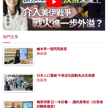
熱門文章
繪本界一顆閃亮新星
陳家偉
日本人口萎縮 中港須先謀劃免步其後塵
陸振球
種菜得愛 記一本好書──讀吳燕青的《在香港
的離島種菜》