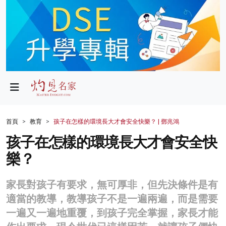
政局
教育
文化
財經
首頁
教育
孩子在怎樣的環境長大才會安全快樂？ | 鄧兆鴻
生活
孩子在怎樣的環境長大才會安全快
樂？
健康
商業
家長對孩子有要求，無可厚非，但先決條件是有
適當的教導，教導孩子不是一遍兩遍，而是需要
科技
一遍又一遍地重覆，到孩子完全掌握，家長才能
影片