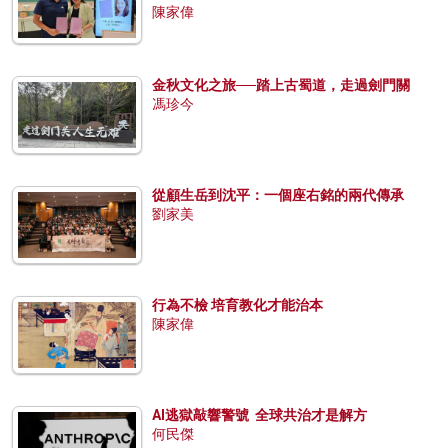
陳家偉
金秋文化之旅──踏上古蜀道，走過劍門關
馮珍今
從顧生岳到沈平：一個座右銘的兩代傳承
劉家美
行為不檢 培育教化才能治本
陳家偉
AI逃獄敲響警號 全球共治才是解方
何民傑