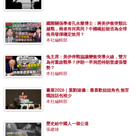
國際關係學者孔永樂博士：將美伊衝突類比
越戰，兩者有何異同？中國崛起能否為全球
格局發揮穩定效用？
本社編輯部
兔主席：美伊停戰協議變衝突導火線，雙方
為何重啟戰爭？伊朗一早洞悉特朗普虛張聲
勢？
本社編輯部
書展2026｜葉劉淑儀：最喜歡姐姐角色 無官
職說話包袱少
本社編輯部
歷史給中國人一個公道
張建雄