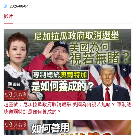
2026-08-04
影片
趙靈敏：尼加拉瓜政府取消選舉 美國為何視若無睹？ 專制總
統奧爾特加是如何養成的？