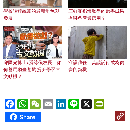
學校課程統籌的最新角色與
王虹和鄧煜取得的數學成果
發展
有哪些產業應用？
邱國光博士x潘詠儀校長：如
守護信任：莫讓託付成為傷
何善用動畫遊戲 提升學習古
害的契機
文動機？
Facebook
WhatsApp
WeChat
Email
LinkedIn
Line
X
PrintFriendl
C
Share
Li