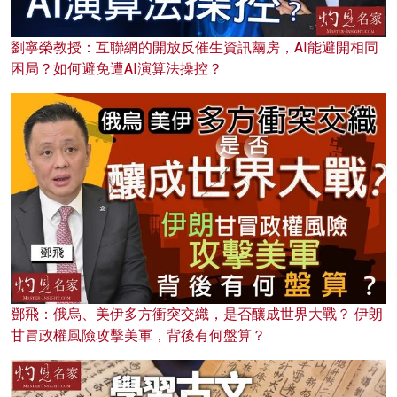
劉寧榮教授：互聯網的開放反催生資訊繭房，AI能避開相同
困局？如何避免遭AI演算法操控？
鄧飛：俄烏、美伊多方衝突交織，是否釀成世界大戰？ 伊朗
甘冒政權風險攻擊美軍，背後有何盤算？