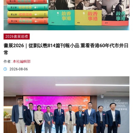
2026書展巡禮
書展2026｜從劉以鬯814篇刊報小品 重看香港60年代市井日
常
作者:
本社編輯部
2026-08-06