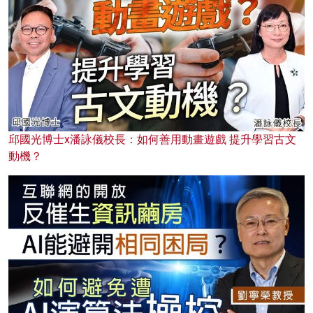
邱國光博士x潘詠儀校長：如何善用動畫遊戲 提升學習古文
動機？