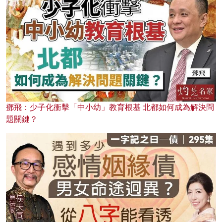
鄧飛：少子化衝擊「中小幼」教育根基 北都如何成為解決問
題關鍵？