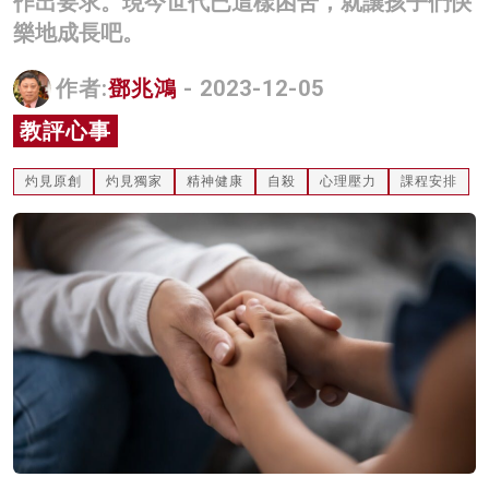
作出要求。現今世代已這樣困苦，就讓孩子們快
名家榜
樂地成長吧。
灼見活動
作者:
鄧兆鴻
- 2023-12-05
關於我們
教評心事
灼見原創
灼見獨家
精神健康
自殺
心理壓力
課程安排