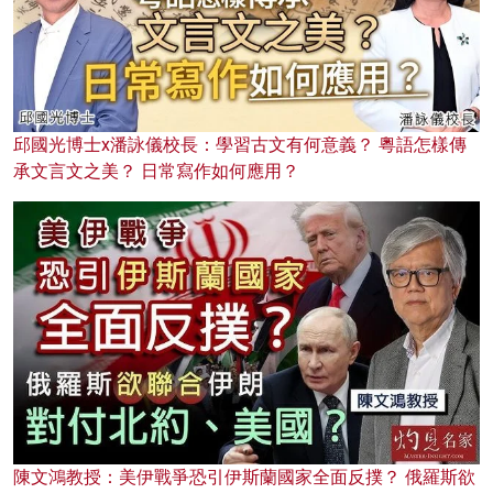
邱國光博士x潘詠儀校長：學習古文有何意義？ 粵語怎樣傳
承文言文之美？ 日常寫作如何應用？
陳文鴻教授：美伊戰爭恐引伊斯蘭國家全面反撲？ 俄羅斯欲