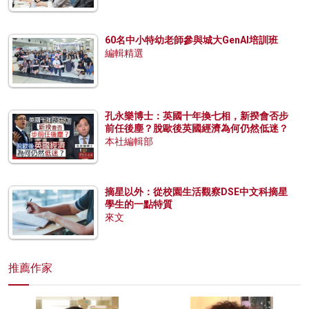
60名中小特幼老師參與城大GenAI培訓班
編輯精選
孔永樂博士：英國十年換七相，新揆會否步
前任後塵？脫歐後英國經濟為何仍然低迷？
本社編輯部
摘星以外：從校園生活觀察DSE中文科摘星
學生的一點特質
來文
推薦作家