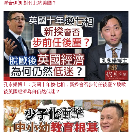
聯合伊朗 對付北約美國？
孔永樂博士：英國十年換七相，新揆會否步前任後塵？脫歐
後英國經濟為何仍然低迷？