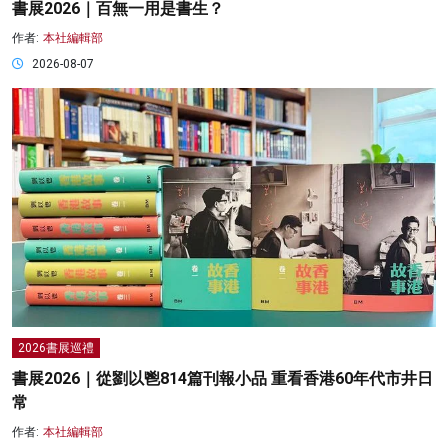
書展2026｜百無一用是書生？
作者:
本社編輯部
2026-08-07
2026書展巡禮
書展2026｜從劉以鬯814篇刊報小品 重看香港60年代市井日
常
作者:
本社編輯部