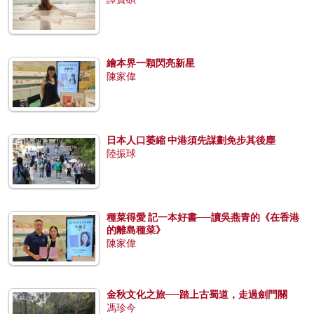
繪本界一顆閃亮新星
陳家偉
日本人口萎縮 中港須先謀劃免步其後塵
陸振球
種菜得愛 記一本好書──讀吳燕青的《在香港
的離島種菜》
陳家偉
金秋文化之旅──踏上古蜀道，走過劍門關
馮珍今