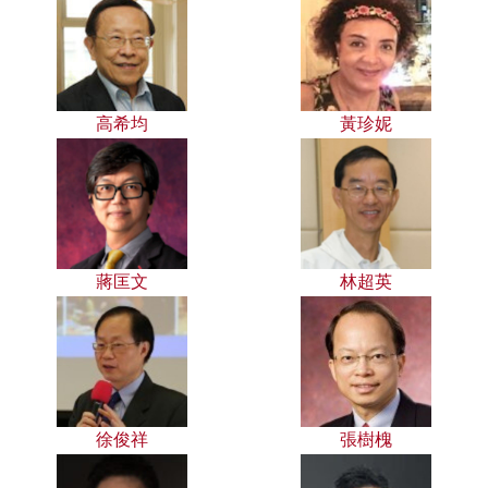
高希均
黃珍妮
蔣匡文
林超英
徐俊祥
張樹槐