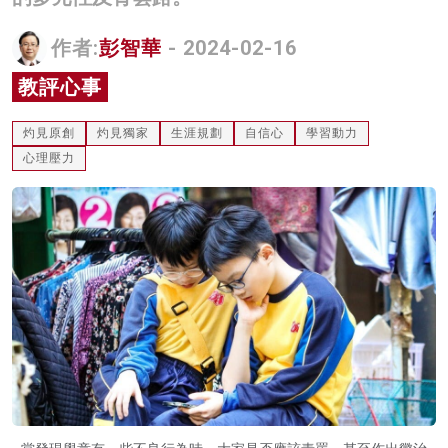
名家榜
作者:
彭智華
- 2024-02-16
灼見活動
教評心事
關於我們
灼見原創
灼見獨家
生涯規劃
自信心
學習動力
心理壓力