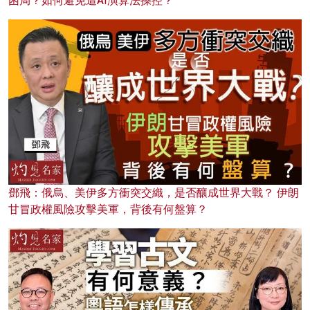
困局？如何避免遭AI演算法操控？
鄧飛：俄烏、美伊多方衝突交織，是否釀成世界大戰？ 伊朗
甘冒政權風險攻擊美軍，背後有何盤算？