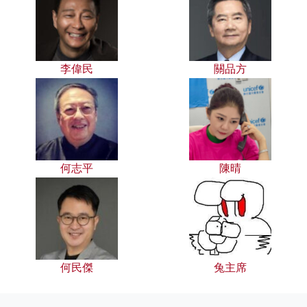
李偉民
關品方
何志平
陳晴
何民傑
兔主席