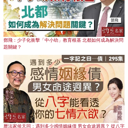
鄧飛：少子化衝擊「中小幼」教育根基 北都如何成為解決問
題關鍵？
曆法家侯天同：遇到多少感情姻緣債 男女命途迥異？ 從八字