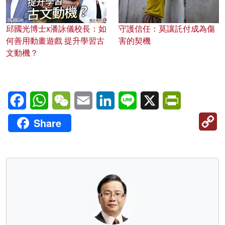
邱國光博士x潘詠儀校長：如
守護信任：莫讓託付成為傷
何善用動畫遊戲 提升學習古
害的契機
文動機？
Facebook
WhatsApp
WeChat
Email
LinkedIn
Line
X
PrintFriendl
C
Share
Li