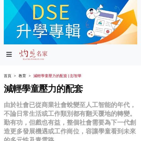
政局
教育
文化
財經
首頁
教育
減輕學童壓力的配套 | 彭智華
生活
減輕學童壓力的配套
健康
由於社會已從商業社會蛻變至人工智能的年代，
商業
不論日常生活或工作類別都有翻天覆地的轉變。
勤有功，但戲也有益，整個社會需要為下一代創
科技
造更多發展機遇或工作崗位，容讓學童看到未來
影片
的多元性及青雲路。