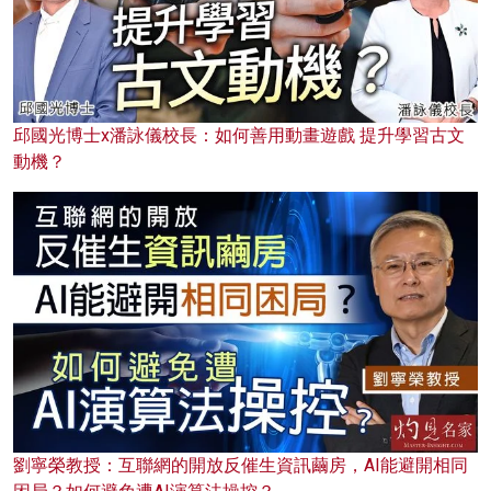
邱國光博士x潘詠儀校長：如何善用動畫遊戲 提升學習古文
動機？
劉寧榮教授：互聯網的開放反催生資訊繭房，AI能避開相同