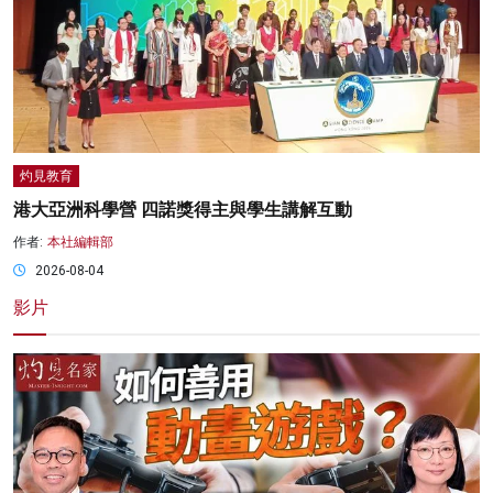
灼見教育
港大亞洲科學營 四諾獎得主與學生講解互動
作者:
本社編輯部
2026-08-04
影片