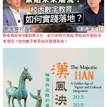
鄭俊傑校長X陳穎華主任：航天AI時代來臨 學校如何緊貼未
來潮流？校內數字教育如何實踐落地？