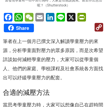
當發現學童有一些不良行為時，大家是否應該責罵、甚至作出懲治
呢？（Shutterstock）
Facebook
WhatsApp
WeChat
Email
LinkedIn
Line
X
PrintFriendl
C
Share
Li
筆者在上一個月已撰文深入解讀學童壓力的來
源，分析學童面對壓力的眾多原因，而是次希望
詳談如何減輕學童的壓力，大家可以從學童個
人、他們的家庭、學校課程及社會系統各方面找
出可以紓緩學童壓力的配套。
合適的減壓方法
當思考學童壓力時，大家可以想像自己在趕時間