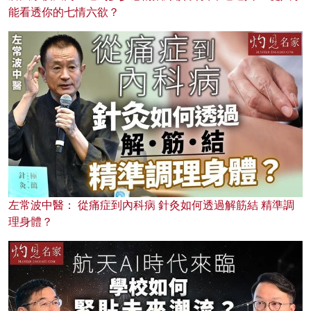
能看透你的七情六欲？
左常波中醫： 從痛症到內科病 針灸如何透過解筋結 精準調
理身體？