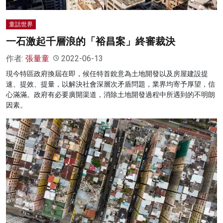
童話世界
一石激起千層浪的「裕昌案」終審裁決
作者:
張量童
2022-06-13
現今特區政府換屆在即，候任特首銳意為土地開發以及房屋建設提
速、提效、提量，以解決社會深層次矛盾問題，業界均寄予厚望，信
心滿滿。政府有必要廣開渠道，消除土地開發過程中所遇到的不明朗
因素。