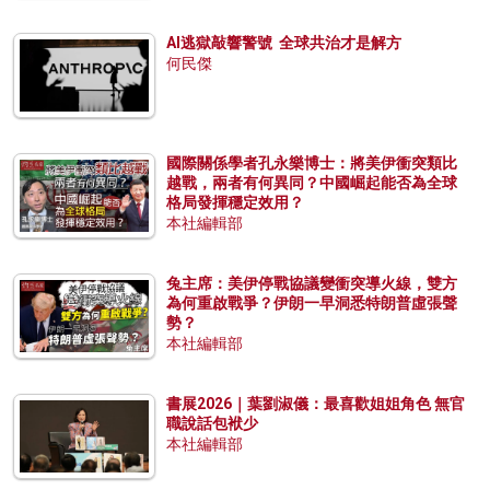
AI逃獄敲響警號 全球共治才是解方
何民傑
國際關係學者孔永樂博士：將美伊衝突類比
越戰，兩者有何異同？中國崛起能否為全球
格局發揮穩定效用？
本社編輯部
兔主席：美伊停戰協議變衝突導火線，雙方
為何重啟戰爭？伊朗一早洞悉特朗普虛張聲
勢？
本社編輯部
書展2026｜葉劉淑儀：最喜歡姐姐角色 無官
職說話包袱少
本社編輯部