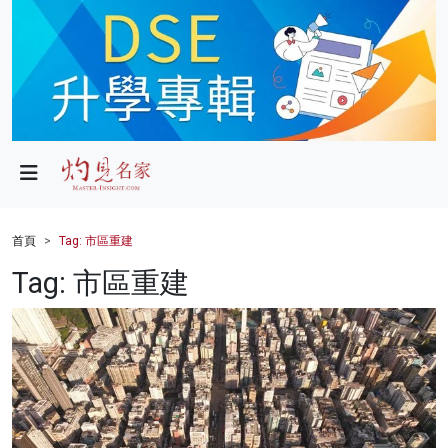
政局
教育
文化
財經
首頁
Tag: 市區重建
生活
Tag: 市區重建
健康
商業
科技
影片