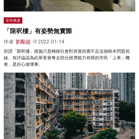
安得廣厦
「限呎樓」有姿勢無實際
作者:
劉勵超
2022-01-14
所謂「限呎樓」措施只是轉移社會對房屋供應不足這個根本問題視
線。有評論認為此舉更會奪去部分經濟能力有限的市民「上車」機
會，是好心做壞事。