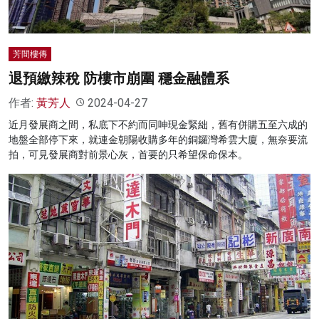
芳間樓傳
退預繳辣稅 防樓市崩圍 穩金融體系
作者:
黃芳人
2024-04-27
近月發展商之間，私底下不約而同呻現金緊絀，舊有併購五至六成的
地盤全部停下來，就連金朝陽收購多年的銅鑼灣希雲大廈，無奈要流
拍，可見發展商對前景心灰，首要的只希望保命保本。