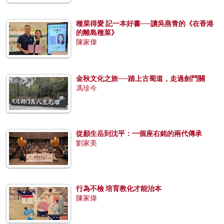
種菜得愛 記一本好書──讀吳燕青的《在香港
的離島種菜》
陳家偉
金秋文化之旅──踏上古蜀道，走過劍門關
馮珍今
從顧生岳到沈平：一個座右銘的兩代傳承
劉家美
行為不檢 培育教化才能治本
陳家偉