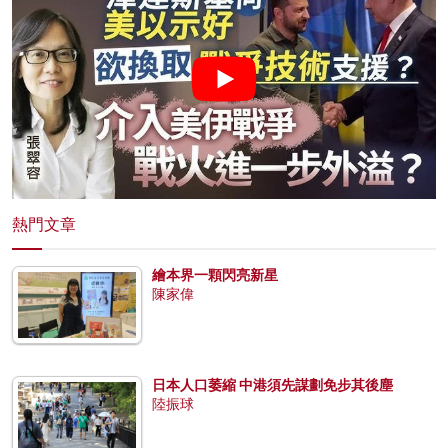
熱門文章
繪本界一顆閃亮新星
陳家偉
日本人口萎縮 中港須先謀劃免步其後塵
陸振球