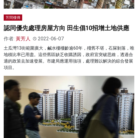
芳間樓傳
認同優先處理房屋方向 田生倡10招增土地供應
作者:
黃芳人
2022-06-07
土瓜灣13街範圍廣大，鹹水樓樓齡逾60年，殘舊不堪，石屎剝落，唯
地積比率已用盡。這些舊區缺乏收購誘因，政府宜突破思維，透過合
適的政策去加速發展。市建局應運用強項，處理難以解決的綜合發展
項目。