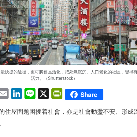
是最快捷的途徑，更可將舊區活化，把死氣沉沉、人口老化的社區，變得
活力。（Shutterstock）
pp
eChat
Email
LinkedIn
Line
X
PrintFriendly
Share
的住屋問題困擾着社會，亦是社會動盪不安、形成
。