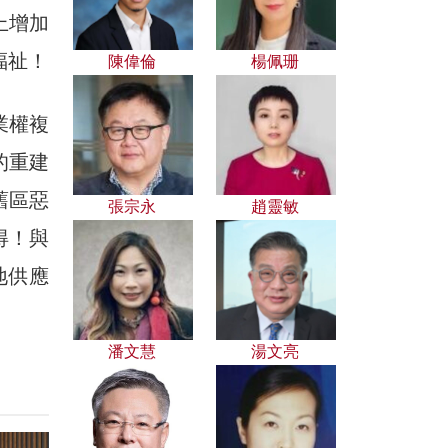
上增加
福祉！
陳偉倫
楊佩珊
業權複
的重建
舊區惡
張宗永
趙靈敏
得！與
地供應
潘文慧
湯文亮