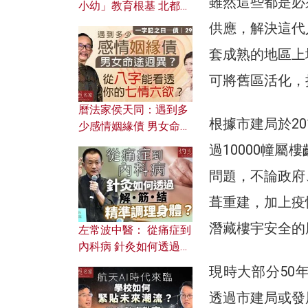
雖然這些都是必
小幼」教育根基 北都如
何成為解決問題關鍵？
供應，解決這代
套成熟的地區上
可將舊區活化，
曆法家侯天同：遇到多
根據市建局於20
少感情姻緣債 男女命途
迥異？ 從八字能看透你
過10000幢
的七情六欲？
問題，不論政府
葺重建，加上疫
潛藏樓宇安全的
左常波中醫： 從痛症到
內科病 針灸如何透過解
筋結 精準調理身體？
現時大部分50
透過市建局或發