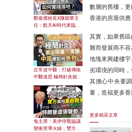
數層的舊樓，更
香港的房屋供應
鄭俊傑校長X陳穎華主
任：航天AI時代來臨 學
校如何緊貼未來潮流？
其實，如果舊區
校內數字教育如何實踐
落地？
雜而發展商不容
地塊來興建樓宇
劣環境的同時，
左常波中醫：打破傳統
中醫迷思 極簡針灸能治
其擔心中央要
頭暈、胃脹？中風應如
何急救？
量，造福更多香
更多精采文章
兔主席：美伊停戰協議
變衝突導火線，雙方為