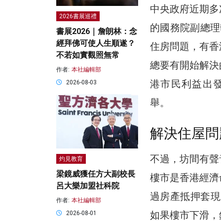
中央政府近期多
2026書展巡禮
的國務院副總理
書展2026｜詹朗林：念
經拜佛可使人生順遂？
住房問題，有香
不若如實觀照無常
總要有開始解決
作者:
本社編輯部
港市民利益出
2026-08-03
舉。
解決住屋問
不過，坊間有聲
灼見教育
梁鏡威獲任方大副校長
樓市是香港經濟
呂大樂加盟社科院
過房產抵押套現
作者:
本社編輯部
如果樓市下滑，
2026-08-01