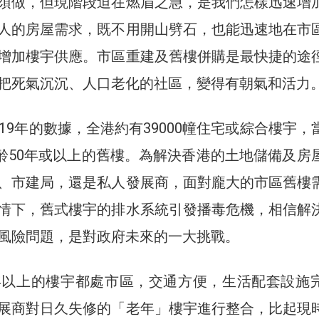
須做，但現階段迫在燃眉之急，是我們怎樣迅速增
人的房屋需求，既不用開山劈石，也能迅速地在市
增加樓宇供應。市區重建及舊樓併購是最快捷的途
把死氣沉沉、人口老化的社區，變得有朝氣和活力
19年的數據，全港約有39000幢住宅或綜合樓宇，
屬樓齡50年或以上的舊樓。為解決香港的土地儲備及房
、市建局，還是私人發展商，面對龐大的市區舊樓
情下，舊式樓宇的排水系統引發播毒危機，相信解
風險問題，是對政府未來的一大挑戰。
年以上的樓宇都處市區，交通方便，生活配套設施
展商對日久失修的「老年」樓宇進行整合，比起現