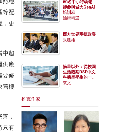
加熟地
60名中小特幼老
師參與城大GenAI
區等配
培訓班
編輯精選
徑，更
。
西方世界兩批政客
張建雄
當中超
屋供應
摘星以外：從校園
生活觀察DSE中文
需要修
科摘星學生的一點
特質
來文
決舊樓
推薦作家
完善，
時只有