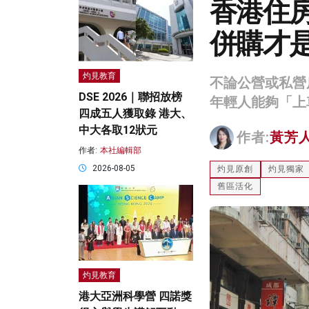
香港住
併購才
灼見教育
不論公營或私營
DSE 2026｜聯招放榜
年輕人能夠「上
四成五人獲取錄 港大、
中大各取12狀元
作者:
黃芳
作者:
本社編輯部
2026-08-05
灼見原創
灼見獨家
舊區活化
灼見教育
港大亞洲科學營 四諾獎