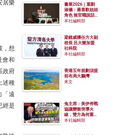
安居樂
書展2026｜葉劉
淑儀：最喜歡姐姐
角色 無官職說話
包袱少
本社編輯部
梁鏡威獲任方大副
校長 呂大樂加盟
破，想
社科院
本社編輯部
社會和
區政府
香港五年規劃須提
前布局大鵬灣
上述種
來文
的「遠
兔主席：美伊停戰
已經是
協議變衝突導火
線，雙方為何重啟
戰爭？伊朗一早洞
本社編輯部
悉特朗普虛張聲
勢？