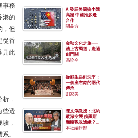
澳事務
AI發展美國搞小院
高牆 中國推多邊
香港的
合作
關品方
的，但
是從香
金秋文化之旅──
踏上古蜀道，走過
樂見此
劍門關
馮珍今
從顧生岳到沈平：
一個座右銘的兩代
傳承
劉家美
分析，
有些透
陳文鴻教授：北約
縱深空襲 俄羅斯
經驗，
瀕臨戰敗邊緣？中
國零部件能左右戰
本社編輯部
體系。
局走向？