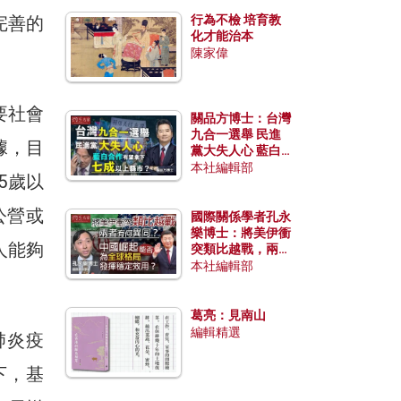
完善的
行為不檢 培育教
化才能治本
陳家偉
要社會
關品方博士：台灣
九合一選舉 民進
據，目
黨大失人心 藍白
合作有望拿下七成
本社編輯部
5歲以
以上縣市？
公營或
國際關係學者孔永
樂博士：將美伊衝
人能夠
突類比越戰，兩者
有何異同？中國崛
本社編輯部
起能否為全球格局
發揮穩定效用？
葛亮：見南山
編輯精選
肺炎疫
下，基