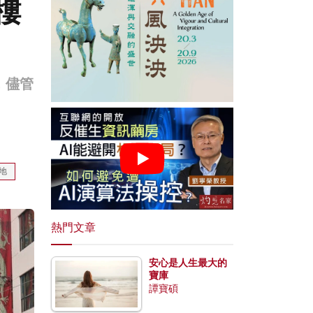
樓
，儘管
地
熱門文章
安心是人生最大的
寶庫
譚寶碩