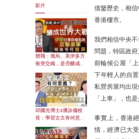
影片
借鑒歷史，相信
香港樓市。
我們相信中央不
問題，特區政府
鄧飛：俄烏、美伊多方
前輪候公屋「上
衝突交織，是否釀成世
界大戰？ 伊朗甘冒政權
下年輕人的自置
風險攻擊美軍，背後有
私營房屋均出現
何盤算？
「上車」，也是
邱國光博士x潘詠儀校
事實上，香港經
長：學習古文有何意
義？ 粵語怎樣傳承文言
情，經濟已大受
文之美？ 日常寫作如何