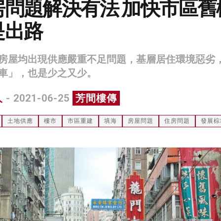
房問題解決有法 加快市區舊
是出路
房屋均出現供應嚴重不足問題，基層居住環境惡劣
車」，也是少之又少。
人
- 2021-06-25
芳間樓傳
土地供應
樓市
市區重建
填海
房屋問題
住房問題
發展棕