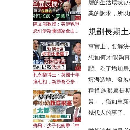
應用？
層的生活環境更
業的訴求，所以
陳文鴻教授：美伊戰爭
規劃長期土
恐引伊斯蘭國家全面反
撲？ 俄羅斯欲聯合伊朗
對付北約美國？
事實上，要解決
想如何才能夠
諧。為了增加房
孔永樂博士：英國十年
填海造地、發展
換七相，新揆會否步前
任後塵？脫歐後英國經
種措施都屬長期
濟為何仍然低迷？
景」，猶如重新
幾代人的事了。
鄧飛：少子化衝擊「中