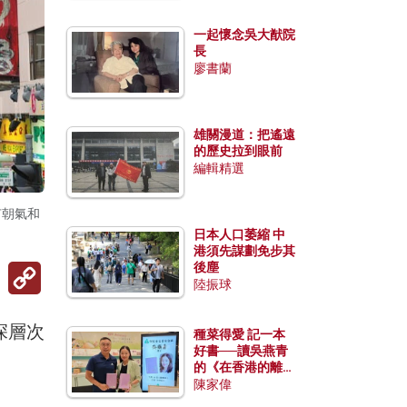
一起懷念吳大猷院
長
廖書蘭
雄關漫道：把遙遠
的歷史拉到眼前
編輯精選
有朝氣和
日本人口萎縮 中
港須先謀劃免步其
Copy
後塵
Link
陸振球
深層次
種菜得愛 記一本
好書──讀吳燕青
的《在香港的離島
種菜》
陳家偉