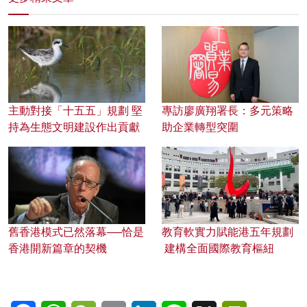
主動對接「十五五」規劃 堅
專訪廖廣翔署長：多元策略
持為生態文明建設作出貢獻
助企業轉型突圍
舊香港模式已然落幕──恰是
教育軟實力賦能港五年規劃
香港開新篇章的契機
建構全面國際教育樞紐
Facebook
WhatsApp
WeChat
Email
LinkedIn
Line
X
PrintFriendl