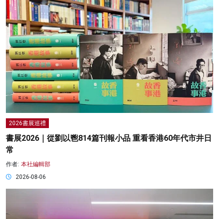
2026書展巡禮
書展2026｜從劉以鬯814篇刊報小品 重看香港60年代市井日
常
作者:
本社編輯部
2026-08-06