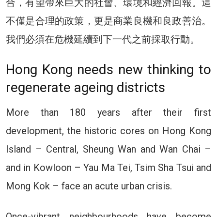
合，有望帶來巨大的社會、環境和經濟回報。這
不僅是合理的政策，更是商業良機和良政善治。
我們必須在危機延續到下一代之前採取行動。
Hong Kong needs new thinking to
regenerate ageing districts
More than 180 years after their first
development, the historic cores on Hong Kong
Island – Central, Sheung Wan and Wan Chai –
and in Kowloon – Yau Ma Tei, Tsim Sha Tsui and
Mong Kok – face an acute urban crisis.
Once-vibrant neighbourhoods have become