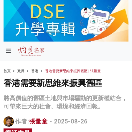
政局
教育
文化
財經
首頁
政局
香港
香港需要新思維來振興舊區 | 張量童
生活
香港需要新思維來振興舊區
健康
將高價值的舊區土地與市場驅動的更新權結合，
商業
可帶來巨大的社會、環境和經濟回報。
科技
作者:
張量童
- 2025-08-26
影片