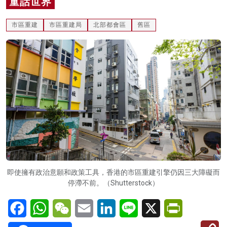
童話世界
名家榜
市區重建
市區重建局
北部都會區
舊區
灼見活動
關於我們
即使擁有政治意願和政策工具，香港的市區重建引擎仍因三大障礙而
停滯不前。（Shutterstock）
Facebook
WhatsApp
WeChat
Email
LinkedIn
Line
X
PrintFriendl
C