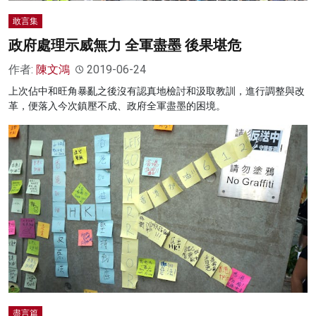
敢言集
政府處理示威無力 全軍盡墨 後果堪危
作者:
陳文鴻
2019-06-24
上次佔中和旺角暴亂之後沒有認真地檢討和汲取教訓，進行調整與改
革，便落入今次鎮壓不成、政府全軍盡墨的困境。
盡言篇