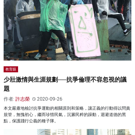
教育眼
少壯激情與生涯規劃──抗爭倫理不容忽視的議
題
作者:
許志榮
2020-09-26
本文嚴肅地檢討抗爭運動的相關原則和策略，讓正義的行動得以問責
規管，無愧初心，繼而珍惜民氣，沉澱民粹的躁動，迴避道德的黑
點，保護踐行公義的種子隊。