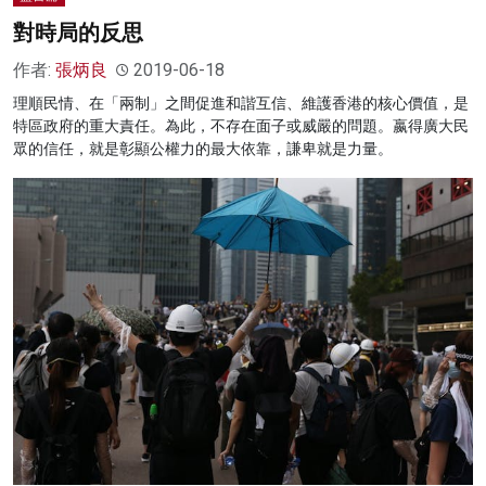
對時局的反思
作者:
張炳良
2019-06-18
理順民情、在「兩制」之間促進和諧互信、維護香港的核心價值，是
特區政府的重大責任。為此，不存在面子或威嚴的問題。嬴得廣大民
眾的信任，就是彰顯公權力的最大依靠，謙卑就是力量。