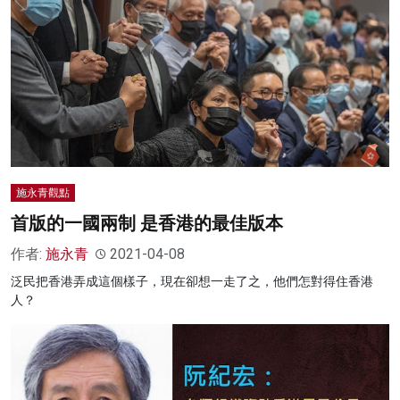
施永青觀點
首版的一國兩制 是香港的最佳版本
作者:
施永青
2021-04-08
泛民把香港弄成這個樣子，現在卻想一走了之，他們怎對得住香港
人？