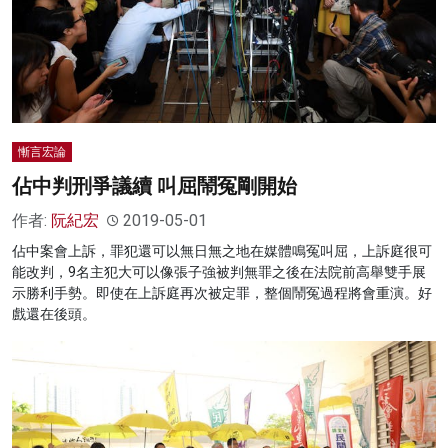
慚言宏論
佔中判刑爭議續 叫屈鬧冤剛開始
作者:
阮紀宏
2019-05-01
佔中案會上訴，罪犯還可以無日無之地在媒體鳴冤叫屈，上訴庭很可
能改判，9名主犯大可以像張子強被判無罪之後在法院前高舉雙手展
示勝利手勢。即使在上訴庭再次被定罪，整個鬧冤過程將會重演。好
戲還在後頭。