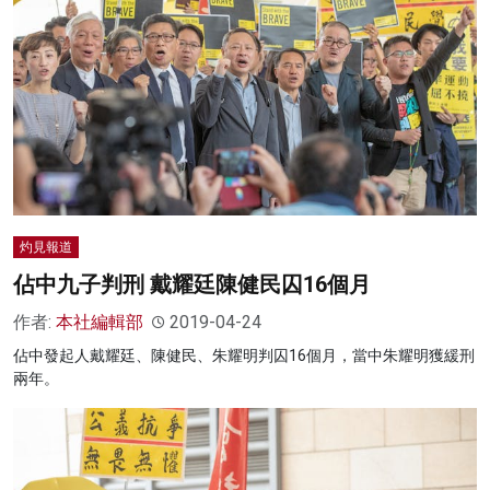
灼見報道
佔中九子判刑 戴耀廷陳健民囚16個月
作者:
本社編輯部
2019-04-24
佔中發起人戴耀廷、陳健民、朱耀明判囚16個月，當中朱耀明獲緩刑
兩年。