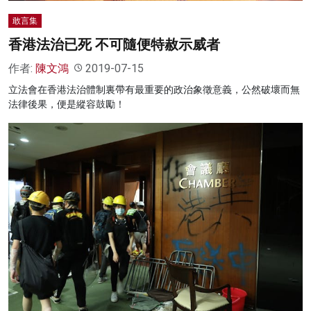
敢言集
香港法治已死 不可隨便特赦示威者
作者:
陳文鴻
2019-07-15
立法會在香港法治體制裏帶有最重要的政治象徵意義，公然破壞而無
法律後果，便是縱容鼓勵！