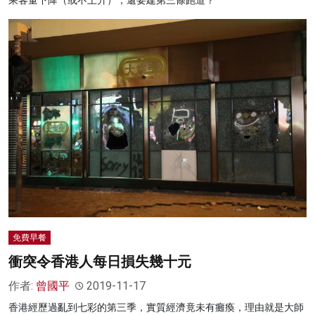
乘客量下降（或不上升），還要建第三條跑道？
免費早餐
衝突令香港人每日損失幾十元
作者:
曾國平
2019-11-17
香港經歷過亂到七彩的第三季，實質經濟竟未有癱瘓，理由就是大師