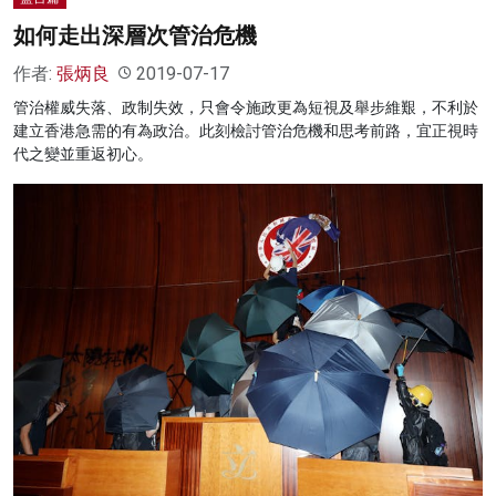
如何走出深層次管治危機
作者:
張炳良
2019-07-17
管治權威失落、政制失效，只會令施政更為短視及舉步維艱，不利於
建立香港急需的有為政治。此刻檢討管治危機和思考前路，宜正視時
代之變並重返初心。