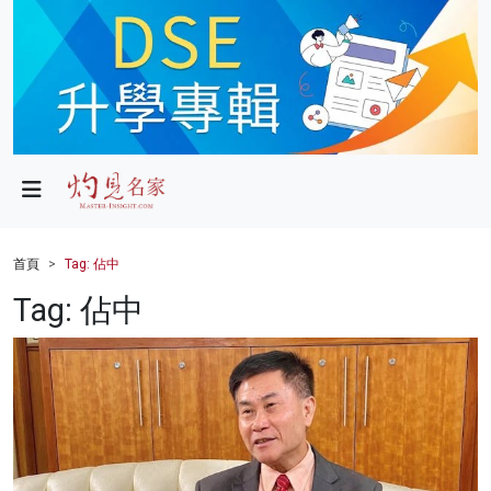
政局
教育
文化
財經
首頁
Tag: 佔中
生活
Tag: 佔中
健康
商業
科技
影片