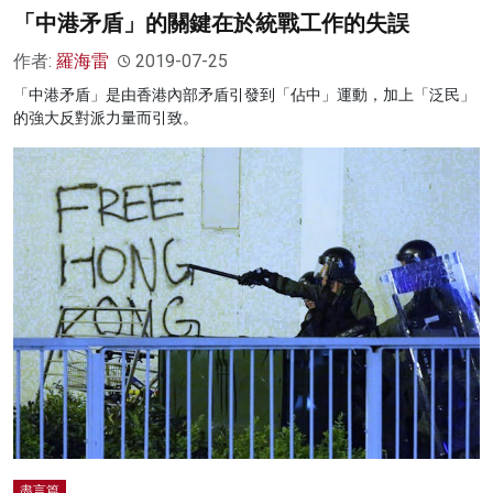
「中港矛盾」的關鍵在於統戰工作的失誤
作者:
羅海雷
2019-07-25
「中港矛盾」是由香港內部矛盾引發到「佔中」運動，加上「泛民」
的強大反對派力量而引致。
盡言篇