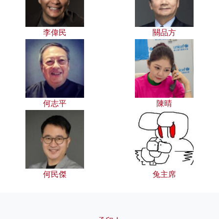
李偉民
關品方
何志平
陳晴
何民傑
兔主席