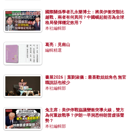
國際關係學者孔永樂博士：將美伊衝突類比
越戰，兩者有何異同？中國崛起能否為全球
格局發揮穩定效用？
本社編輯部
葛亮：見南山
編輯精選
書展2026｜葉劉淑儀：最喜歡姐姐角色 無官
職說話包袱少
本社編輯部
兔主席：美伊停戰協議變衝突導火線，雙方
為何重啟戰爭？伊朗一早洞悉特朗普虛張聲
勢？
本社編輯部