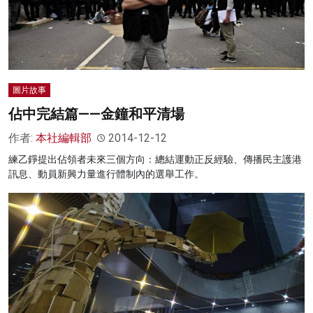
圖片故事
佔中完結篇——金鐘和平清場
作者:
本社編輯部
2014-12-12
練乙錚提出佔領者未來三個方向：總結運動正反經驗、傳播民主護港
訊息、動員新興力量進行體制內的選舉工作。