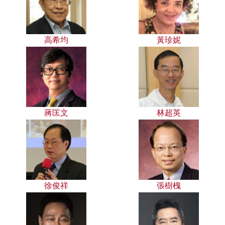
高希均
黃珍妮
蔣匡文
林超英
徐俊祥
張樹槐