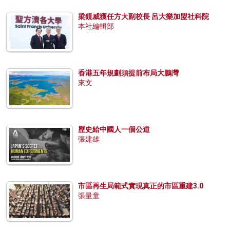
梁鏡威獲任方大副校長 呂大樂加盟社科院
本社編輯部
香港五年規劃須提前布局大鵬灣
來文
歷史給中國人一個公道
張建雄
市區再生局範式實現真正的市區重建3.0
張量童