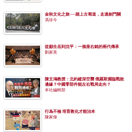
金秋文化之旅──踏上古蜀道，走過劍門關
馮珍今
從顧生岳到沈平：一個座右銘的兩代傳承
劉家美
陳文鴻教授：北約縱深空襲 俄羅斯瀕臨戰敗
邊緣？中國零部件能左右戰局走向？
本社編輯部
行為不檢 培育教化才能治本
陳家偉