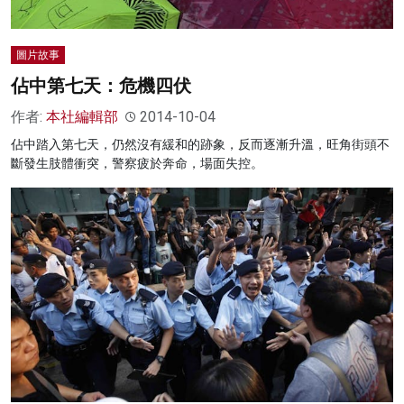
圖片故事
佔中第七天：危機四伏
作者:
本社編輯部
2014-10-04
佔中踏入第七天，仍然沒有緩和的跡象，反而逐漸升溫，旺角街頭不
斷發生肢體衝突，警察疲於奔命，場面失控。