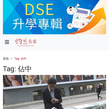
政局
教育
文化
財經
首頁
Tag: 佔中
生活
Tag: 佔中
健康
商業
科技
影片