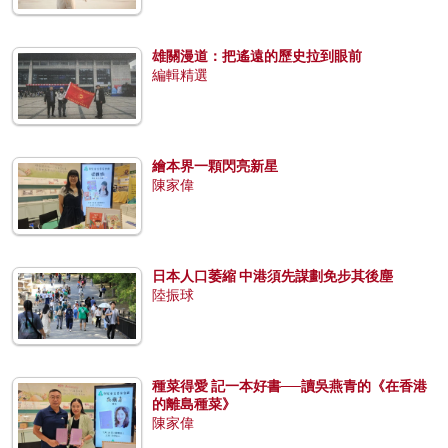
雄關漫道：把遙遠的歷史拉到眼前
編輯精選
繪本界一顆閃亮新星
陳家偉
日本人口萎縮 中港須先謀劃免步其後塵
陸振球
種菜得愛 記一本好書──讀吳燕青的《在香港
的離島種菜》
陳家偉