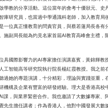
啟學教的分享活動。這位當年的會考十優狀元、史
智庫研究員，也當過中學通識科老師，加入教育局
是一位真正懂教育的問責官員，與蔡若蓮局長各有
。施副局長能為灼見名家首屆AI教育高峰會主禮，
位具國際影響力的AI專家擔任演講嘉賓，黃錦輝教
人工智能高等研究院執行院長楊紅霞教授。我之前
聽過她的專題演講，十分精彩，理論與實踐並重，
研機構及企業有豐富的研發經驗。理大是香港高校
AI課，與業界緊密合作。我也邀請了大數據專家、
覺先生擔任講者；作為香港人，他對中國發展大數