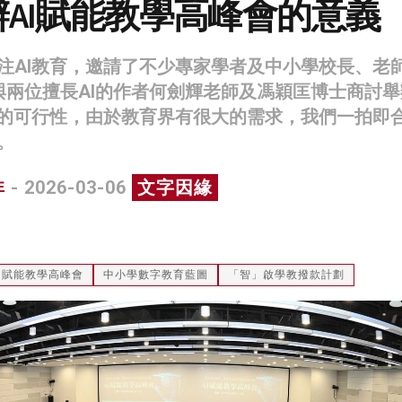
AI賦能教學高峰會的意義
注AI教育，邀請了不少專家學者及中小學校長、老
與兩位擅長AI的作者何劍輝老師及馮穎匡博士商討舉
會的可行性，由於教育界有很大的需求，我們一拍即
。
非
- 2026-03-06
文字因緣
AI賦能教學高峰會
中小學數字教育藍圖
「智」啟學教撥款計劃