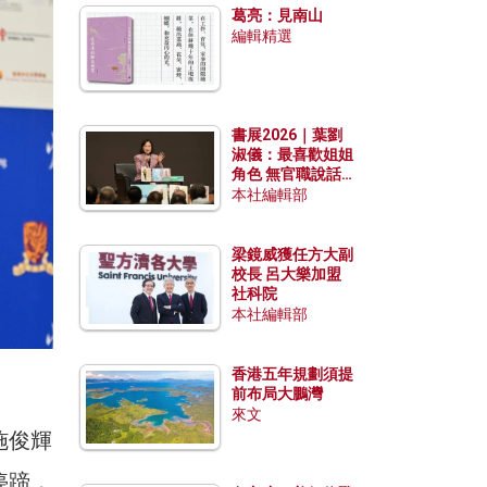
葛亮：見南山
編輯精選
書展2026｜葉劉
淑儀：最喜歡姐姐
角色 無官職說話
包袱少
本社編輯部
梁鏡威獲任方大副
校長 呂大樂加盟
社科院
本社編輯部
香港五年規劃須提
前布局大鵬灣
來文
施俊輝
停蹄，