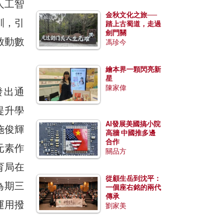
人工智
金秋文化之旅──
訓，引
踏上古蜀道，走過
劍門關
啟動數
馮珍今
繪本界一顆閃亮新
星
陳家偉
發出通
提升學
AI發展美國搞小院
施俊輝
高牆 中國推多邊
合作
元素作
關品方
育局在
從顧生岳到沈平：
為期三
一個座右銘的兩代
傳承
運用撥
劉家美