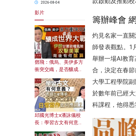
款啟動及推動校
2026-08-04
影片
籌辦峰會 
灼見名家一直關
師發表觀點。1
舉辦一場AI教
鄧飛：俄烏、美伊多方
合，決定在春節
衝突交織，是否釀成世
界大戰？ 伊朗甘冒政權
大學工程學院副
風險攻擊美軍，背後有
何盤算？
於數年前已經大
科課程，他得悉
邱國光博士x潘詠儀校
長：學習古文有何意
義？ 粵語怎樣傳承文言