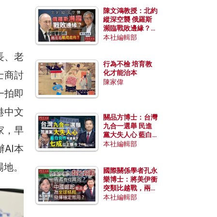
陳文鴻教授：北約
縱深空襲 俄羅斯
瀕臨戰敗邊緣？中
國零部件能左右戰
本社編輯部
局走向？
長、老
行為不檢 培育教
化才能治本
士商討
陳家偉
一拍即
港中文
關品方博士：台灣
九合一選舉 民進
家，早
黨大失人心 藍白
合作有望拿下七成
本社編輯部
AI本
以上縣市？
場地。
國際關係學者孔永
樂博士：將美伊衝
突類比越戰，兩者
有何異同？中國崛
本社編輯部
起能否為全球格局
發揮穩定效用？