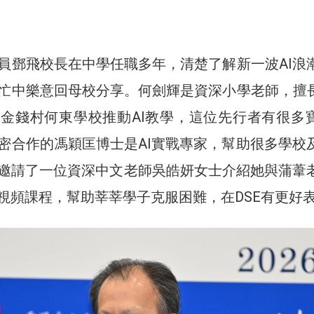
員鄧飛校長在中學任職多年，清楚了解新一波AI浪
忙中樂意回母校分享。何劍輝是資深小學老師，擅長
金錢村何東學校推動AI教學，這位先行者有很多
密合作的馮穎匡博士是AI實戰專家，幫助很多學校
邀請了一位資深中文老師吳皓妍女士介紹她與蒲葦
作視頻課程，幫助莘莘學子克服困難，在DSE有更好