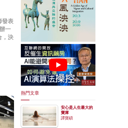
師發表
辦一
合，決
熱門文章
安心是人生最大的
寶庫
譚寶碩