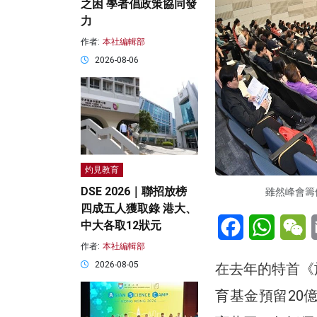
之困 學者倡政策協同發
力
作者:
本社編輯部
2026-08-06
灼見教育
DSE 2026｜聯招放榜
雖然峰會籌
四成五人獲取錄 港大、
Facebook
WhatsA
W
中大各取12狀元
作者:
本社編輯部
2026-08-05
在去年的特首《
育基金預留20