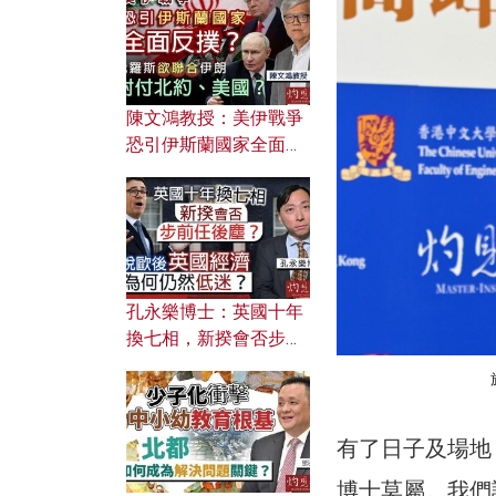
文之美？ 日常寫作如何
應用？
陳文鴻教授：美伊戰爭
恐引伊斯蘭國家全面反
撲？ 俄羅斯欲聯合伊朗
對付北約美國？
孔永樂博士：英國十年
換七相，新揆會否步前
任後塵？脫歐後英國經
濟為何仍然低迷？
有了日子及場地
博士莫屬。我們