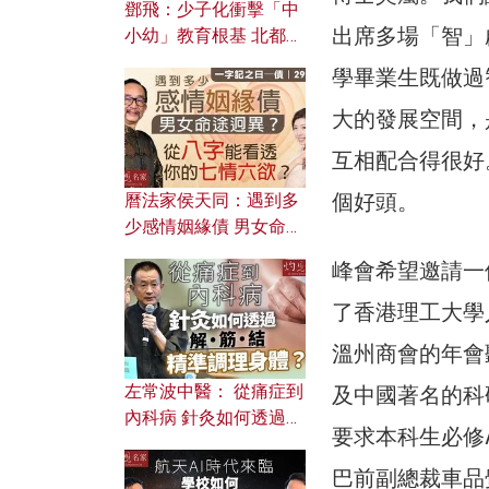
鄧飛：少子化衝擊「中
出席多場「智」
小幼」教育根基 北都如
何成為解決問題關鍵？
學畢業生既做過
大的發展空間，
互相配合得很好
個好頭。
曆法家侯天同：遇到多
少感情姻緣債 男女命途
迥異？ 從八字能看透你
峰會希望邀請一
的七情六欲？
了香港理工大學
溫州商會的年會
左常波中醫： 從痛症到
及中國著名的科
內科病 針灸如何透過解
要求本科生必修
筋結 精準調理身體？
巴前副總裁車品