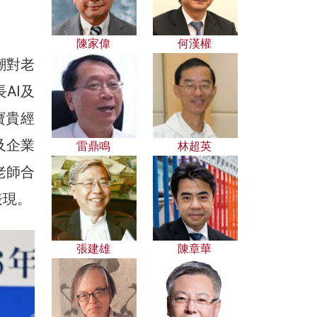
陳家偉
何漢權
潮對老
AI及
寶貴經
及企業
雷鼎鳴
林超英
老師合
表現。
張建雄
陳章華