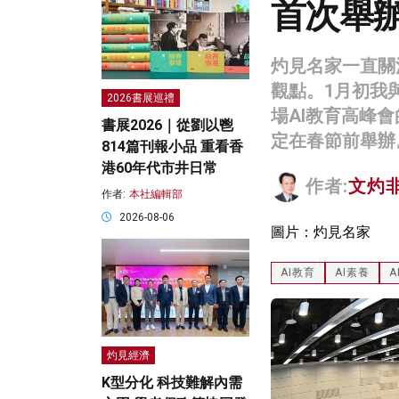
首次舉辦
灼見名家一直關
觀點。1月初我
2026書展巡禮
場AI教育高峰
書展2026｜從劉以鬯
定在春節前舉辦
814篇刊報小品 重看香
港60年代市井日常
作者:
文灼
作者:
本社編輯部
2026-08-06
圖片：灼見名家
AI教育
AI素養
灼見經濟
K型分化 科技難解內需