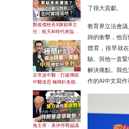
了很大貢獻。
鄭俊傑校長X陳穎華主
教育界立法會議
任：航天AI時代來臨 學
師的衝擊，他百
校如何緊貼未來潮流？
校內數字教育如何實踐
體育，很早就在
落地？
驗。與他一直緊
解決痛點。我也
左常波中醫：打破傳統
作的AI中文寫
中醫迷思 極簡針灸能治
頭暈、胃脹？中風應如
何急救？
兔主席：美伊停戰協議