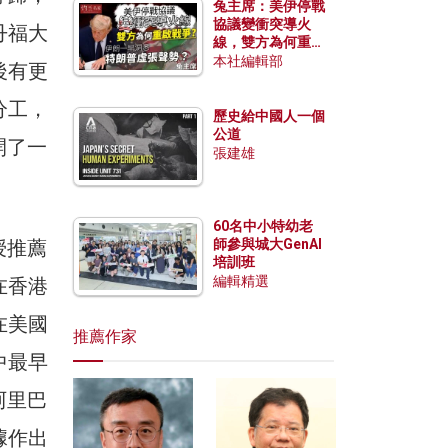
兔主席：美伊停戰
協議變衝突導火
丹福大
線，雙方為何重啟
戰爭？伊朗一早洞
本社編輯部
後有更
悉特朗普虛張聲
勢？
分工，
歷史給中國人一個
公道
開了一
張建雄
60名中小特幼老
授推薦
師參與城大GenAI
培訓班
編輯精選
在香港
在美國
推薦作家
中最早
阿里巴
據作出