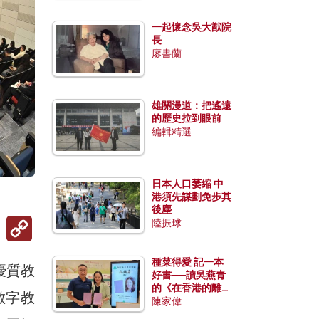
一起懷念吳大猷院
長
廖書蘭
雄關漫道：把遙遠
的歷史拉到眼前
編輯精選
日本人口萎縮 中
港須先謀劃免步其
後塵
Copy
陸振球
Link
種菜得愛 記一本
優質教
好書──讀吳燕青
的《在香港的離島
數字教
種菜》
陳家偉