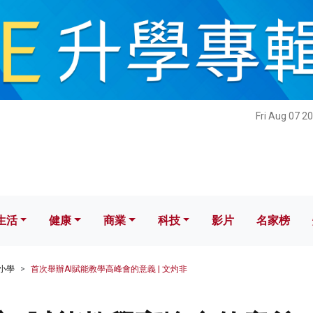
健康
商業
科技
影片
名家榜
Fri Aug 07 2
生活
健康
商業
科技
影片
名家榜
小學
首次舉辦AI賦能教學高峰會的意義 | 文灼非