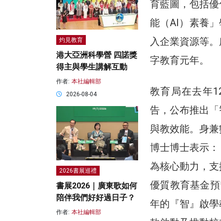
育藍圖，包括優
能（AI）素養
入企業資源等。
灼見教育
港大亞洲科學營 四諾獎
字教育元年。
得主與學生講解互動
作者:
本社編輯部
教育局在去年
2026-08-04
告，公布推出「
與教效能。身兼
博士博士表示：
為核心動力，支
2026書展巡禮
優質教育基金預
書展2026｜廣東歌如何
陪伴我們好好過日子？
年的『智』啟學
作者:
本社編輯部