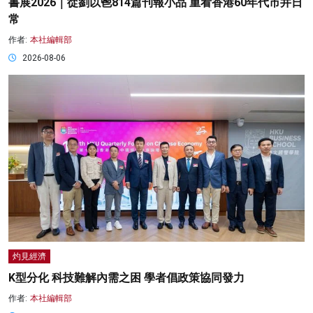
書展2026｜從劉以鬯814篇刊報小品 重看香港60年代市井日
常
作者:
本社編輯部
2026-08-06
灼見經濟
K型分化 科技難解內需之困 學者倡政策協同發力
作者:
本社編輯部