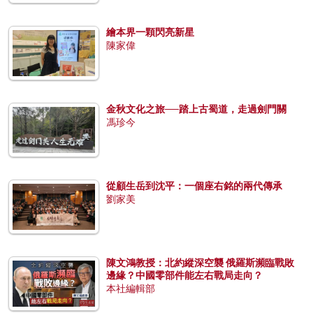
繪本界一顆閃亮新星
陳家偉
金秋文化之旅──踏上古蜀道，走過劍門關
馮珍今
從顧生岳到沈平：一個座右銘的兩代傳承
劉家美
陳文鴻教授：北約縱深空襲 俄羅斯瀕臨戰敗
邊緣？中國零部件能左右戰局走向？
本社編輯部