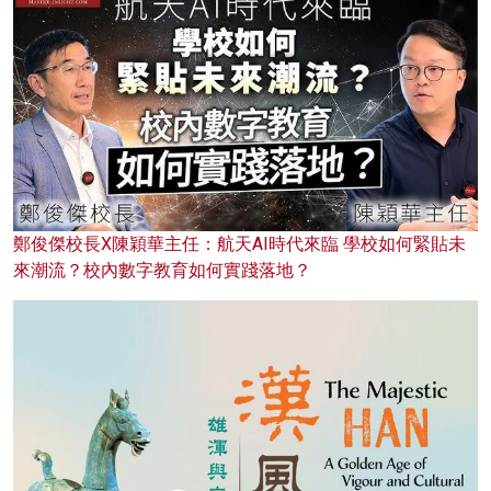
鄭俊傑校長X陳穎華主任：航天AI時代來臨 學校如何緊貼未
來潮流？校內數字教育如何實踐落地？