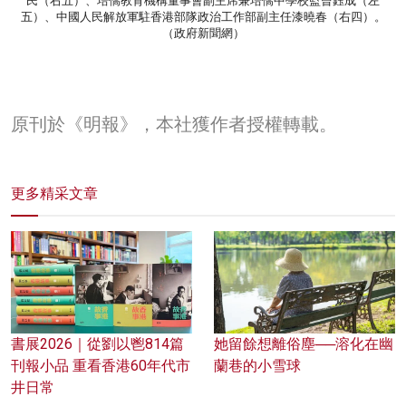
民（右五）、培僑教育機構董事會副主席兼培僑中學校監曾鈺成（左
五）、中國人民解放軍駐香港部隊政治工作部副主任漆曉春（右四）。
（政府新聞網）
原刊於《明報》，本社獲作者授權轉載。
更多精采文章
書展2026｜從劉以鬯814篇
她留餘想離俗塵──溶化在幽
刊報小品 重看香港60年代市
蘭巷的小雪球
井日常