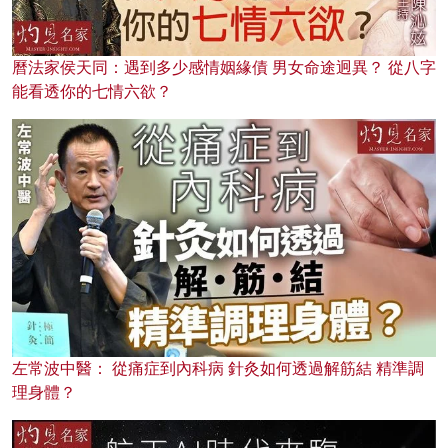
曆法家侯天同：遇到多少感情姻緣債 男女命途迥異？ 從八字
能看透你的七情六欲？
左常波中醫： 從痛症到內科病 針灸如何透過解筋結 精準調
理身體？