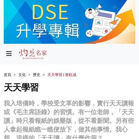
政局
教育
文化
財經
首頁
文化
歷史
天天學習 | 曾鈺成
生活
天天學習
健康
我入培僑時，學校受文革的影響，實行天天讀報
商業
或《毛主席語錄》的習慣。有一位老師，「天天
讀」時只看報紙的娛樂版，從不看新聞。另有些
科技
人拿起報紙瞧一瞧便放下，做其他事情。我心
影片
想，這樣的「天天讀」有什麼作用？