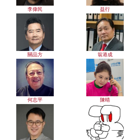
李偉民
益行
關品方
翁港成
何志平
陳晴