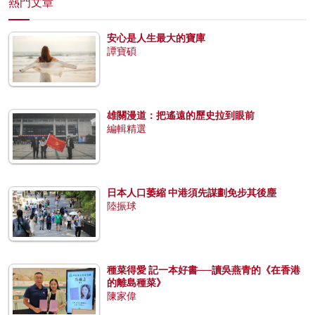
熱門文章
安心是人生最大的寶庫
譚寶碩
雄關漫道：把遙遠的歷史拉到眼前
編輯精選
日本人口萎縮 中港須先謀劃免步其後塵
陸振球
種菜得愛 記一本好書──讀吳燕青的《在香港
的離島種菜》
陳家偉