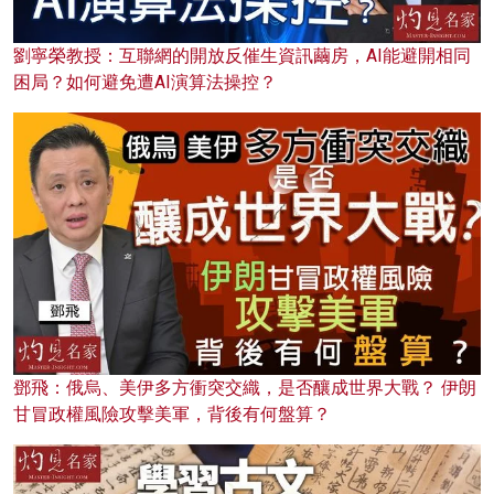
劉寧榮教授：互聯網的開放反催生資訊繭房，AI能避開相同
困局？如何避免遭AI演算法操控？
鄧飛：俄烏、美伊多方衝突交織，是否釀成世界大戰？ 伊朗
甘冒政權風險攻擊美軍，背後有何盤算？