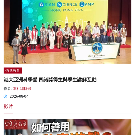
灼見教育
港大亞洲科學營 四諾獎得主與學生講解互動
作者:
本社編輯部
2026-08-04
影片