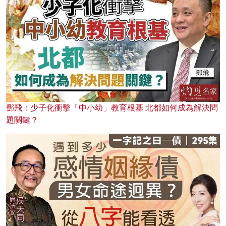
鄧飛：少子化衝擊「中小幼」教育根基 北都如何成為解決問
題關鍵？