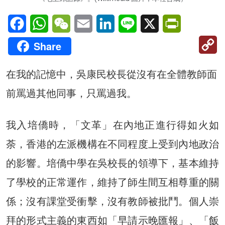
Facebook
WhatsApp
WeChat
Email
LinkedIn
Line
X
PrintFriendl
C
Share
Li
在我的記憶中，吳康民校長從沒有在全體教師面
前罵過其他同事，只罵過我。
我入培僑時，「文革」在內地正進行得如火如
荼，香港的左派機構在不同程度上受到內地政治
的影響。培僑中學在吳校長的領導下，基本維持
了學校的正常運作，維持了師生間互相尊重的關
係；沒有課堂受衝擊，沒有教師被批鬥。個人崇
拜的形式主義的東西如「早請示晚匯報」、「飯