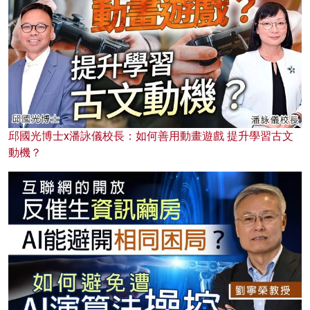
邱國光博士x潘詠儀校長：如何善用動畫遊戲 提升學習古文
動機？