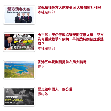
梁鏡威獲任方大副校長 呂大樂加盟社科院
本社編輯部
兔主席：美伊停戰協議變衝突導火線，雙方
為何重啟戰爭？伊朗一早洞悉特朗普虛張聲
勢？
本社編輯部
香港五年規劃須提前布局大鵬灣
來文
歷史給中國人一個公道
張建雄