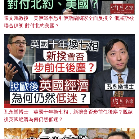
陳文鴻教授：美伊戰爭恐引伊斯蘭國家全面反撲？ 俄羅斯欲
聯合伊朗 對付北約美國？
孔永樂博士：英國十年換七相，新揆會否步前任後塵？脫歐
後英國經濟為何仍然低迷？