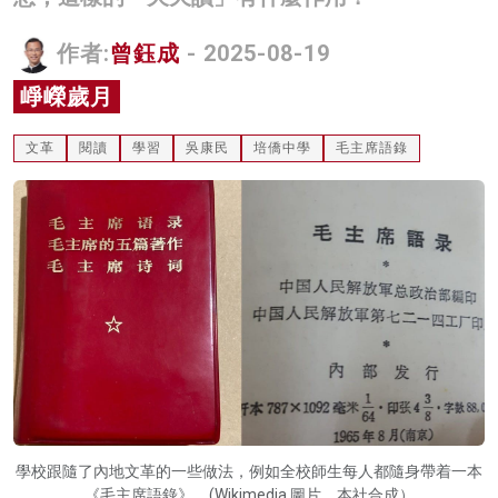
名家榜
作者:
曾鈺成
- 2025-08-19
灼見活動
崢嶸歲月
關於我們
文革
閱讀
學習
吳康民
培僑中學
毛主席語錄
學校跟隨了內地文革的一些做法，例如全校師生每人都隨身帶着一本
《毛主席語錄》。(Wikimedia 圖片，本社合成）