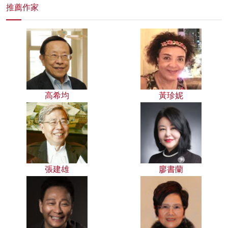
推薦作家
高希均
黃珍妮
張建雄
廖書蘭