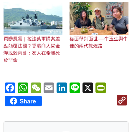
買辦風雲｜拉法葉軍購案差
從面壁到面世──牛玉生與牛
點顛覆法國？香港商人揭金
佳的兩代敦煌路
蟬脫殼內幕：友人在希臘死
於非命
Facebook
WhatsApp
WeChat
Email
LinkedIn
Line
X
PrintFriendl
C
Share
Li