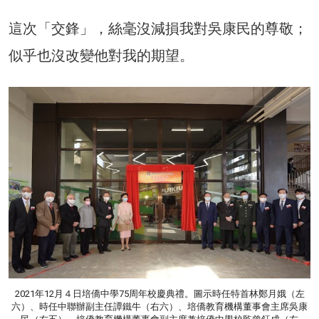
這次「交鋒」，絲毫沒減損我對吳康民的尊敬；
似乎也沒改變他對我的期望。
2021年12月４日培僑中學75周年校慶典禮。圖示時任特首林鄭月娥（左
六）、時任中聯辦副主任譚鐵牛（右六）、培僑教育機構董事會主席吳康