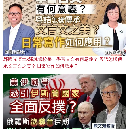
邱國光博士x潘詠儀校長：學習古文有何意義？ 粵語怎樣傳
承文言文之美？ 日常寫作如何應用？