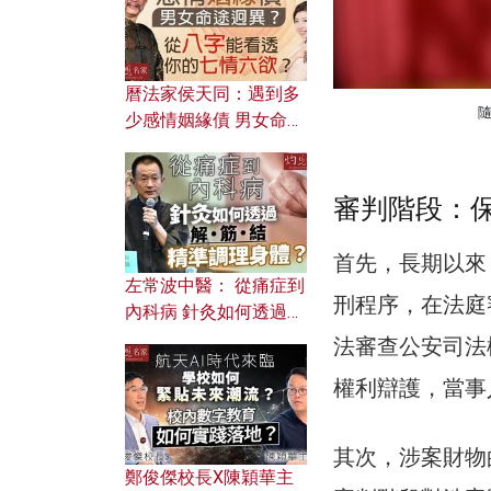
曆法家侯天同：遇到多
少感情姻緣債 男女命途
迥異？ 從八字能看透你
的七情六欲？
審判階段：
首先，長期以來
左常波中醫： 從痛症到
刑程序，在法庭
內科病 針灸如何透過解
筋結 精準調理身體？
法審查公安司法
權利辯護，當事
其次，涉案財物
鄭俊傑校長X陳穎華主