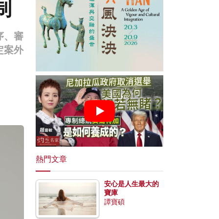
制
序、審
定案外
熱門文章
安心是人生最大的
寶庫
譚寶碩