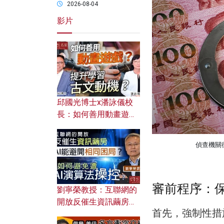
2026-08-04
影片
邱國光博士x潘詠儀校
長：如何善用動畫遊戲
提升學習古文動機？
偵查機關
審前程序：
劉寧榮教授：互聯網的
開放反催生資訊繭房，
首先，強制性措
AI能避開相同困局？如