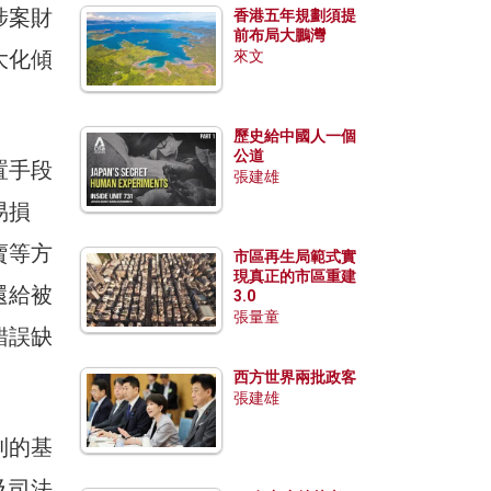
涉案財
香港五年規劃須提
前布局大鵬灣
大化傾
來文
歷史給中國人一個
公道
置手段
張建雄
易損
賣等方
市區再生局範式實
現真正的市區重建
還給被
3.0
張量童
錯誤缺
西方世界兩批政客
張建雄
則的基
及司法