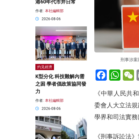
港60年代市井日常
作者:
本社編輯部
2026-08-06
刑事涉案財
灼見經濟
Facebook
WhatsA
W
K型分化 科技難解內需
之困 學者倡政策協同發
力
《中華人民共和
作者:
本社編輯部
委會人大立法規
2026-08-06
學界和司法實務
《刑事訴訟法》