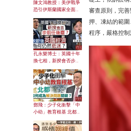
陳文鴻教授：美伊戰爭
恐引伊斯蘭國家全面反
審查原則，完善
撲？ 俄羅斯欲聯合伊朗
押、凍結的範圍
對付北約美國？
程序，嚴格控制
孔永樂博士：英國十年
換七相，新揆會否步前
任後塵？脫歐後英國經
濟為何仍然低迷？
鄧飛：少子化衝擊「中
小幼」教育根基 北都如
何成為解決問題關鍵？