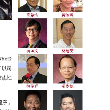
高希均
黃珍妮
蔣匡文
林超英
定罪量
難以司
財產性
徐俊祥
張樹槐
程序，