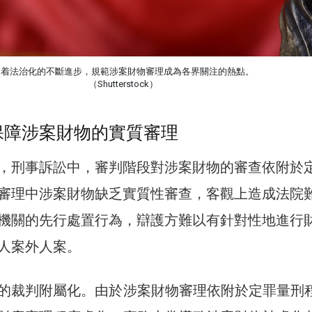
隨着法治化的不斷進步，規範涉案財物審理成為各界關注的熱點。
（Shutterstock）
保障涉案財物的實質審理
，刑事訴訟中，審判階段對涉案財物的審查依附於
審理中涉案財物缺乏實質性審查，客觀上造成法院
機關的先行處置行為，辯護方難以有針對性地進行
人案外人案。
的裁判附屬化。由於涉案財物審理依附於定罪量刑