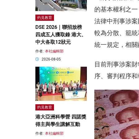
的基本權利之一
灼見教育
法律中刑事涉案
DSE 2026｜聯招放榜
較為分散、籠統
四成五人獲取錄 港大、
中大各取12狀元
統一規定，相關
作者:
本社編輯部
2026-08-05
目前刑事涉案財
序、審判程序和
灼見教育
港大亞洲科學營 四諾獎
得主與學生講解互動
作者:
本社編輯部