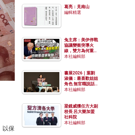
發揮穩定效用？
葛亮：見南山
編輯精選
兔主席：美伊停戰
協議變衝突導火
線，雙方為何重啟
戰爭？伊朗一早洞
本社編輯部
悉特朗普虛張聲
勢？
書展2026｜葉劉
淑儀：最喜歡姐姐
角色 無官職說話
包袱少
本社編輯部
梁鏡威獲任方大副
校長 呂大樂加盟
社科院
本社編輯部
。以保