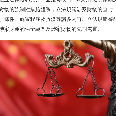
對物的強制性措施體系，立法規範涉案財物的查封
、條件、處置程序及救濟等諸多內容。立法規範審
涉案財產的保全範圍及涉案財物的先期處置。