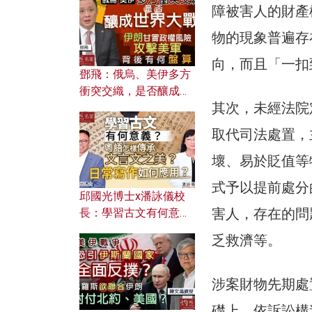
何避免遭AI演算法操
障被害人的財產
控？
物的現象普遍存
向，而且「一扣
鄧飛：俄烏、美伊多方
衝突交織，是否釀成世
其次，未經法院
界大戰？ 伊朗甘冒政權
風險攻擊美軍，背後有
取代司法處置，
何盤算？
壞、易於貶值等
式予以提前處分
邱國光博士x潘詠儀校
害人，存在的問
長：學習古文有何意
義？ 粵語怎樣傳承文言
乏救濟等。
文之美？ 日常寫作如何
應用？
涉案財物先期處
礎上，依訴訟構