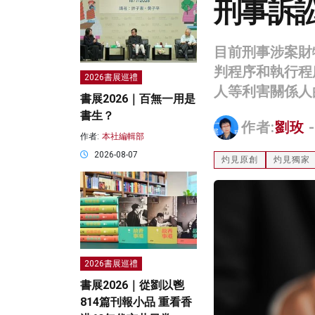
刑事訴
目前刑事涉案財
判程序和執行程
2026書展巡禮
人等利害關係人
書展2026｜百無一用是
書生？
作者:
劉玫
-
作者:
本社編輯部
2026-08-07
灼見原創
灼見獨家
2026書展巡禮
書展2026｜從劉以鬯
814篇刊報小品 重看香