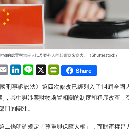
物的處置對當事人以及案外人的影響愈來愈大。（Shutterstock）
pp
eChat
Email
LinkedIn
Line
X
PrintFriendly
Share
國刑事訴訟法》第四次修改已經列入了14屆全國
劃，其中與涉案財物處置相關的制度和程序改革，
部門的關注。
第二條明確規定「尊重與保障人權」，而財產權是