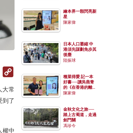
繪本界一顆閃亮新
星
陳家偉
日本人口萎縮 中
港須先謀劃免步其
後塵
陸振球
Copy
Link
種菜得愛 記一本
好書──讀吳燕青
的《在香港的離島
人大常
種菜》
陳家偉
受到了
金秋文化之旅──
踏上古蜀道，走過
劍門關
馮珍今
人權中