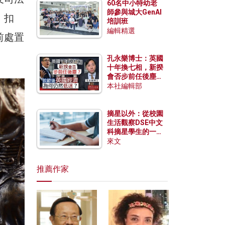
60名中小特幼老
師參與城大GenAI
、扣
培訓班
編輯精選
前處置
孔永樂博士：英國
十年換七相，新揆
會否步前任後塵？
脫歐後英國經濟為
本社編輯部
何仍然低迷？
摘星以外：從校園
生活觀察DSE中文
科摘星學生的一點
特質
來文
推薦作家