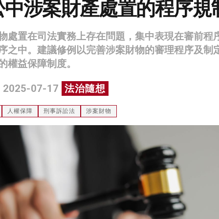
訟中涉案財產處置的程序規
物處置在司法實務上存在問題，集中表現在審前程
序之中。建議修例以完善涉案財物的審理程序及制
的權益保障制度。
 2025-07-17
法治隨想
人權保障
刑事訴訟法
涉案財物