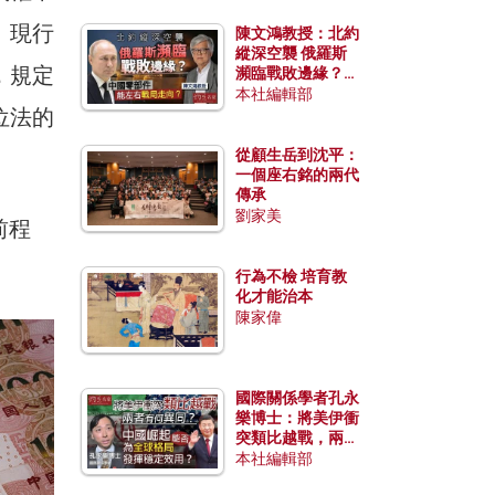
。現行
陳文鴻教授：北約
縱深空襲 俄羅斯
，規定
瀕臨戰敗邊緣？中
國零部件能左右戰
本社編輯部
位法的
局走向？
從顧生岳到沈平：
一個座右銘的兩代
傳承
劉家美
前程
行為不檢 培育教
化才能治本
陳家偉
國際關係學者孔永
樂博士：將美伊衝
突類比越戰，兩者
有何異同？中國崛
本社編輯部
起能否為全球格局