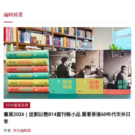
編輯精選
2026書展巡禮
書展2026｜從劉以鬯814篇刊報小品 重看香港60年代市井日
常
作者:
本社編輯部