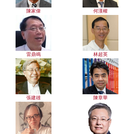
陳家偉
何漢權
雷鼎鳴
林超英
張建雄
陳章華