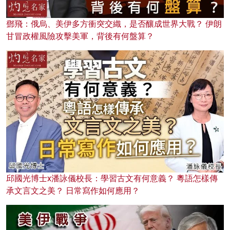
鄧飛：俄烏、美伊多方衝突交織，是否釀成世界大戰？ 伊朗
甘冒政權風險攻擊美軍，背後有何盤算？
邱國光博士x潘詠儀校長：學習古文有何意義？ 粵語怎樣傳
承文言文之美？ 日常寫作如何應用？