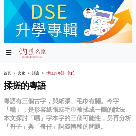
政局
教育
文化
財經
首頁
文化
語言
揉搓的粵語 | 黃氏
生活
揉搓的粵語
健康
粵語有三個古字，與紙張、毛巾有關。今字
商業
「嚿」，是形容紙張或毛巾被揉成一團的說法。
本文探討「嚿」字本字的三個可能性，另再分析
科技
「哥子」與「哥仔」詞義轉移的問題。
影片