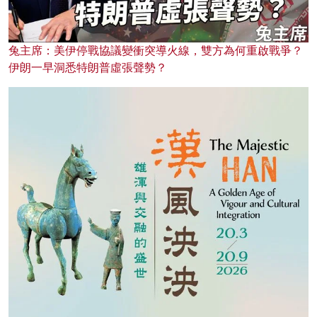
兔主席：美伊停戰協議變衝突導火線，雙方為何重啟戰爭？
伊朗一早洞悉特朗普虛張聲勢？