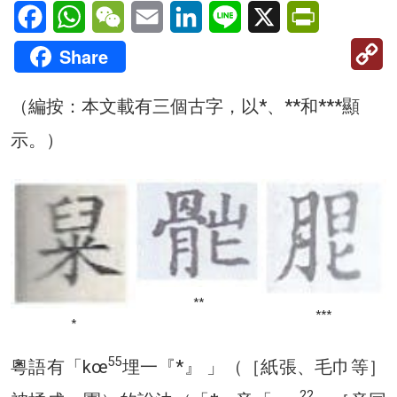
Facebook
WhatsApp
WeChat
Email
LinkedIn
Line
X
PrintFriendl
C
Share
Li
（編按：本文載有三個古字，以*、**和***顯
示。）
**
***
*
55
粵語有「kœ
埋一『*』 」（［紙張、毛巾等］
22