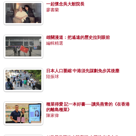
一起懷念吳大猷院長
廖書蘭
雄關漫道：把遙遠的歷史拉到眼前
編輯精選
日本人口萎縮 中港須先謀劃免步其後塵
陸振球
種菜得愛 記一本好書──讀吳燕青的《在香港
的離島種菜》
陳家偉