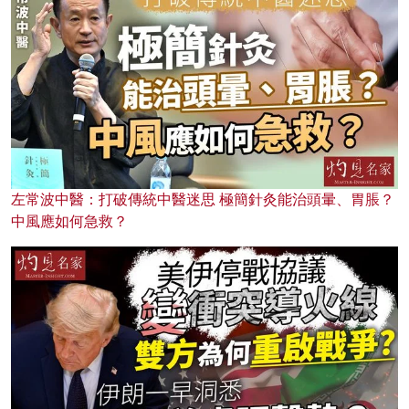
左常波中醫：打破傳統中醫迷思 極簡針灸能治頭暈、胃脹？
中風應如何急救？