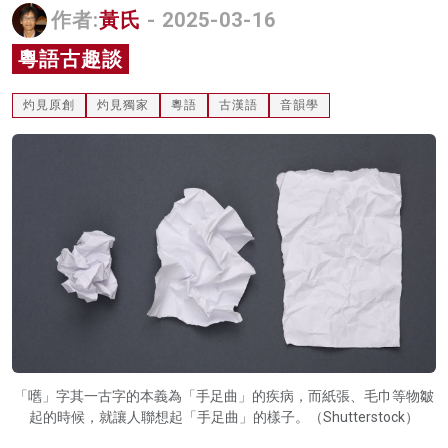
作者:
黃氏
- 2025-03-16
名家榜
粵語古趣談
灼見活動
灼見原創
灼見獨家
粵語
古漢語
音韻學
關於我們
「嚿」字其一古字的本義為「手足曲」的疾病，而紙張、毛巾等物皺
起的時候，就讓人聯想起「手足曲」的樣子。（Shutterstock）