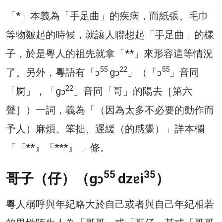
「*」本義為「手足曲」的疾病，而紙張、毛巾
等物皺起的時候，就讓人聯想起「手足曲」的樣
子，於是粵人的祖先就拿「**」來形容這等情況
55
22
55
了。另外，粵語有「ɔ
gɔ
」（「ɔ
」音同
22
「屙」，「gɔ
」音同「哥」的陽去［第六
聲］）一詞，義為「（因為太多不必要的動作而
予人）麻煩、笨拙、遲緩（的感覺）」詳本欄
「『**』『***』 」條。
55
35
哥子（仔）（gɔ
dzɐi
）
粵人稱呼與年紀略大於自己或者與自己年紀相若