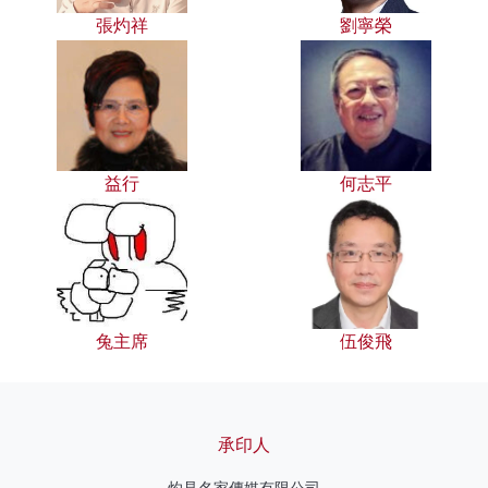
張灼祥
劉寧榮
益行
何志平
兔主席
伍俊飛
承印人
灼見名家傳媒有限公司