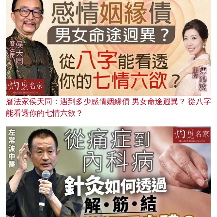
曆法家侯天同：遇到多少感情姻緣債 男女命途迥異？ 從八字
能看透你的七情六欲？