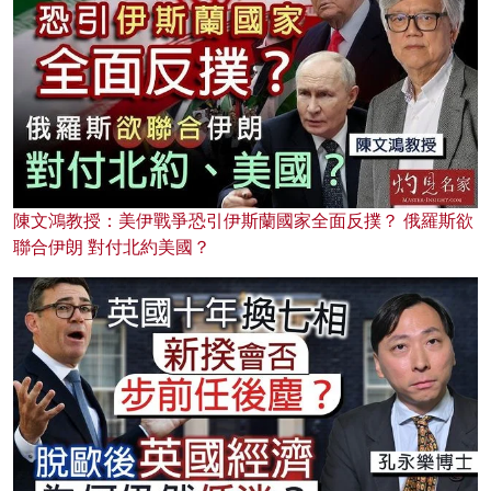
陳文鴻教授：美伊戰爭恐引伊斯蘭國家全面反撲？ 俄羅斯欲
聯合伊朗 對付北約美國？