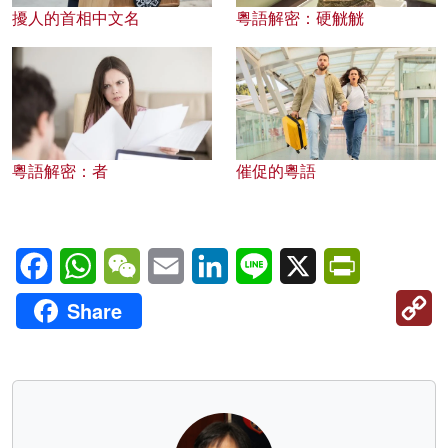
擾人的首相中文名
粵語解密：硬觥觥
粵語解密：者
催促的粵語
Facebook
WhatsApp
WeChat
Email
LinkedIn
Line
X
PrintFriendl
C
Share
Li