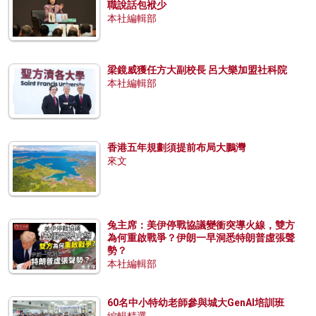
職說話包袱少
本社編輯部
梁鏡威獲任方大副校長 呂大樂加盟社科院
本社編輯部
香港五年規劃須提前布局大鵬灣
來文
兔主席：美伊停戰協議變衝突導火線，雙方
為何重啟戰爭？伊朗一早洞悉特朗普虛張聲
勢？
本社編輯部
60名中小特幼老師參與城大GenAI培訓班
編輯精選