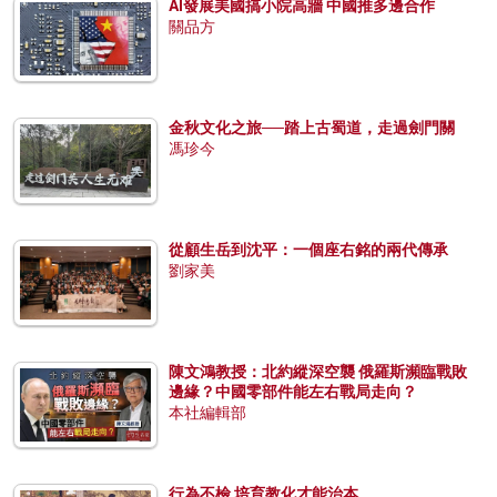
AI發展美國搞小院高牆 中國推多邊合作
關品方
金秋文化之旅──踏上古蜀道，走過劍門關
馮珍今
從顧生岳到沈平：一個座右銘的兩代傳承
劉家美
陳文鴻教授：北約縱深空襲 俄羅斯瀕臨戰敗
邊緣？中國零部件能左右戰局走向？
本社編輯部
行為不檢 培育教化才能治本