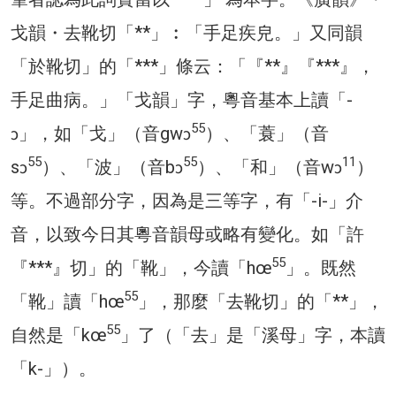
戈韻・去靴切「**」︰「手足疾皃。」又同韻
「於靴切」的「***」條云：「『**』『***』，
手足曲病。」「戈韻」字，粵音基本上讀「-
55
ɔ」，如「戈」（音gwɔ
）、「蓑」（音
55
55
11
sɔ
）、「波」（音bɔ
）、「和」（音wɔ
）
等。不過部分字，因為是三等字，有「-i-」介
音，以致今日其粵音韻母或略有變化。如「許
55
『***』切」的「靴」，今讀「hœ
」。既然
55
「靴」讀「hœ
」，那麼「去靴切」的「**」，
55
自然是「kœ
」了（「去」是「溪母」字，本讀
「k-」）。