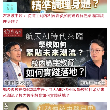
左常波中醫： 從痛症到內科病 針灸如何透過解筋結 精準調
理身體？
鄭俊傑校長X陳穎華主任：航天AI時代來臨 學校如何緊貼未
來潮流？校內數字教育如何實踐落地？