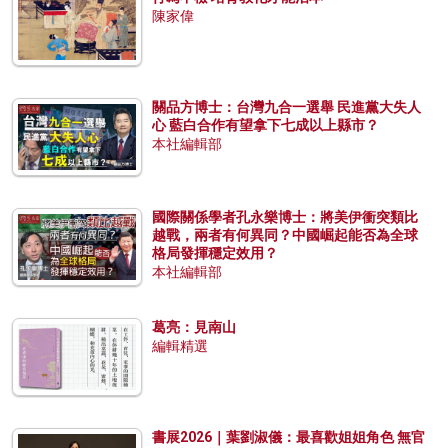
陳家偉
關品方博士：台灣九合一選舉 民進黨大失人
心 藍白合作有望拿下七成以上縣市？
本社編輯部
國際關係學者孔永樂博士：將美伊衝突類比
越戰，兩者有何異同？中國崛起能否為全球
格局發揮穩定效用？
本社編輯部
葛亮：見南山
編輯精選
書展2026｜葉劉淑儀：最喜歡姐姐角色 無官