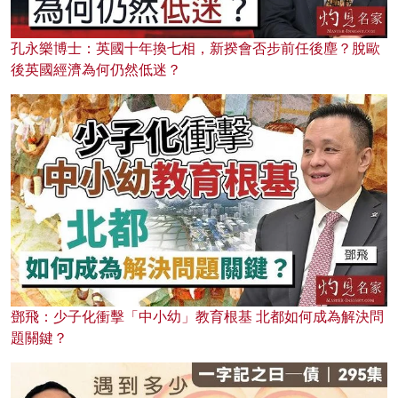
孔永樂博士：英國十年換七相，新揆會否步前任後塵？脫歐
後英國經濟為何仍然低迷？
鄧飛：少子化衝擊「中小幼」教育根基 北都如何成為解決問
題關鍵？