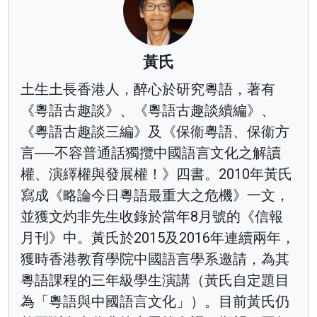
黃氏
土生土長香港人，醉心於研究粵語，著有
《粵語古趣談》、《粵語古趣談續編》、
《粵語古趣談三編》及《保衞粵語、保衞方
言──不容普通話獨攬中國語言文化之解讀
權、演繹權與發展權！》四書。2010年黃氏
寫成《略論今日粵語最重大之危機》一文，
並獲文灼非先生收錄於當年8月號的《信報
月刊》中。黃氏於2015及2016年連續兩年，
獲時香港教育學院中國語言學系邀請，為其
粵語課程的三年級學生演講（黃氏自定題目
為「粵語與中國語言文化」）。目前黃氏仍