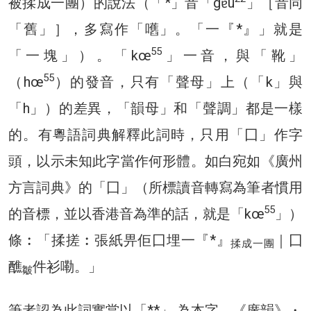
被揉成一團）的說法（「*」音「gɐu
」［音同
「舊」］，多寫作「嚿」。「一『*』」就是
55
「一塊」）。「kœ
」一音，與「靴」
55
（hœ
）的發音，只有「聲母」上（「k」與
「h」）的差異，「韻母」和「聲調」都是一樣
的。有粵語詞典解釋此詞時，只用「囗」作字
頭，以示未知此字當作何形體。如白宛如《廣州
方言詞典》的「囗」（所標讀音轉寫為筆者慣用
55
的音標，並以香港音為準的話，就是「kœ
」）
條︰「揉搓︰張紙畀佢囗埋一『*』
｜囗
揉成一團
醮
件衫嘞。」
皺
筆者認為此詞實當以「**」 為本字。《廣韻》・