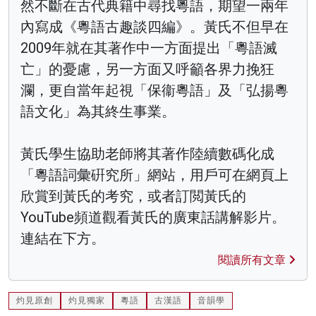
然不斷在古代典籍中尋找粵語，期望一兩年
內寫成《粵語古趣談四編》。黃氏不但早在
2009年就在其著作中一方面提出「粵語滅
亡」的憂慮，另一方面又呼籲各界力挽狂
瀾，更自當年起視「保衞粵語」及「弘揚粵
語文化」為其終生事業。
黃氏學生協助老師將其著作陸續數碼化成
「粵語詞彙硏究所」網站，用戶可在網頁上
欣賞到黃氏的考究，或者訂閲黃氏的
YouTube頻道觀看黃氏的廣東話講解影片。
連結在下方。
閱讀所有文章
灼見原創
灼見獨家
粵語
古漢語
音韻學