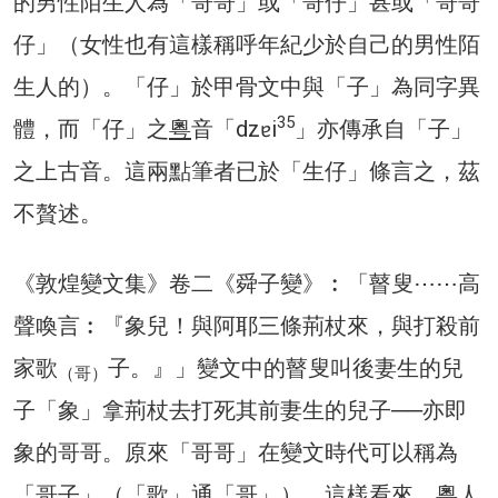
的男性陌生人為「哥哥」或「哥仔」甚或「哥哥
仔」（女性也有這樣稱呼年紀少於自己的男性陌
生人的）。「仔」於甲骨文中與「子」為同字異
35
體，而「仔」之
粵
音「dzɐi
」亦傳承自「子」
之上古音。這兩點筆者已於「生仔」條言之，茲
不贅述。
《敦煌變文集》卷二《舜子變》︰「瞽叟⋯⋯高
聲喚言︰『象兒！與阿耶三條荊杖來，與打殺前
家歌
子。』」變文中的瞽叟叫後妻生的兒
（哥）
子「象」拿荊杖去打死其前妻生的兒子──亦即
象的哥哥。原來「哥哥」在變文時代可以稱為
「哥子」（「歌」通「哥」）。這樣看來，粵人