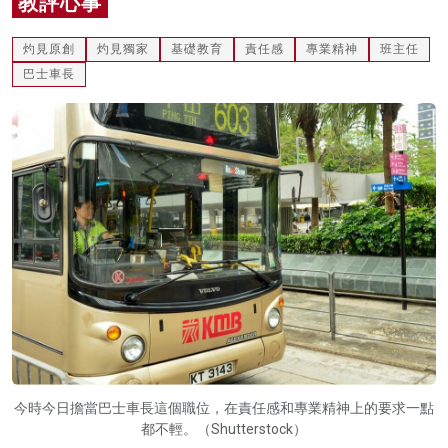
教評心事
名家榜
灼見原創
灼見獨家
基礎教育
責任感
專業精神
班主任
灼見活動
巴士車長
關於我們
今時今日擔當巴士車長這個職位，在責任感和專業精神上的要求一點
都不輕。（Shutterstock）