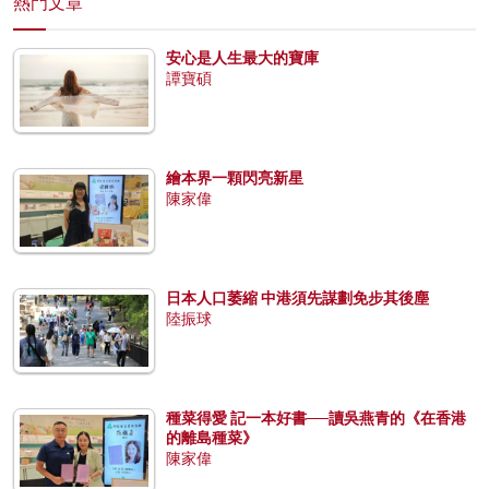
熱門文章
安心是人生最大的寶庫
譚寶碩
繪本界一顆閃亮新星
陳家偉
日本人口萎縮 中港須先謀劃免步其後塵
陸振球
種菜得愛 記一本好書──讀吳燕青的《在香港
的離島種菜》
陳家偉