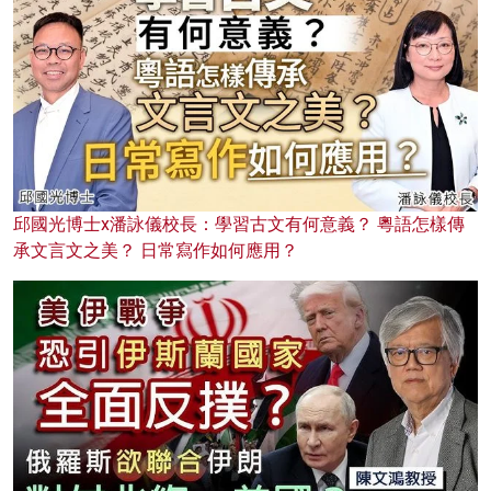
邱國光博士x潘詠儀校長：學習古文有何意義？ 粵語怎樣傳
承文言文之美？ 日常寫作如何應用？