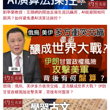
劉寧榮教授：互聯網的開放反催生資訊繭房，AI能避開相同
困局？如何避免遭AI演算法操控？
鄧飛：俄烏、美伊多方衝突交織，是否釀成世界大戰？ 伊朗
甘冒政權風險攻擊美軍，背後有何盤算？