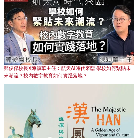
鄭俊傑校長X陳穎華主任：航天AI時代來臨 學校如何緊貼未
來潮流？校內數字教育如何實踐落地？