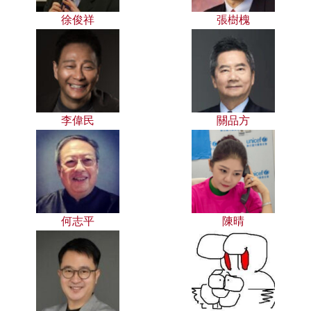
徐俊祥
張樹槐
李偉民
關品方
何志平
陳晴