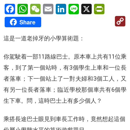
Facebook
WhatsApp
WeChat
Email
LinkedIn
Line
X
PrintFriendl
C
Share
Li
這是一道老掉牙的小學算術題：
你駕駛着一部11路線巴士。原本車上共有11位乘
客，到了第一個站時，有3個學生上車和一位長
者落車；下一個站上了一對夫婦和3個工人，又
有另一位長者落車；臨近學校那個車共有6個學
生下車。問，這時巴士上有多少個人？
乘搭長途巴士眼見到車長工作時，竟然想起這個