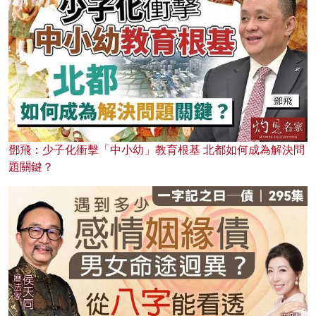
鄧飛：少子化衝擊「中小幼」教育根基 北都如何成為解決問
題關鍵？