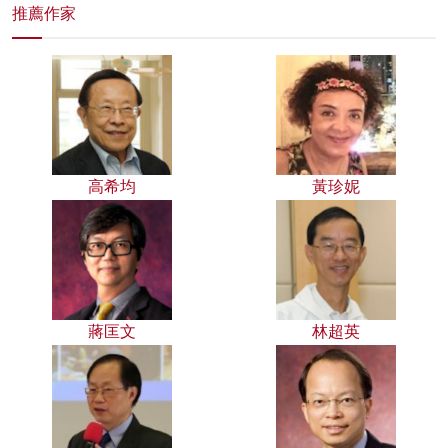
推薦作家
高希均
黃珍妮
蔣匡文
林超英