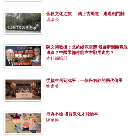
金秋文化之旅──踏上古蜀道，走過劍門關
馮珍今
陳文鴻教授：北約縱深空襲 俄羅斯瀕臨戰敗
邊緣？中國零部件能左右戰局走向？
本社編輯部
從顧生岳到沈平：一個座右銘的兩代傳承
劉家美
行為不檢 培育教化才能治本
陳家偉