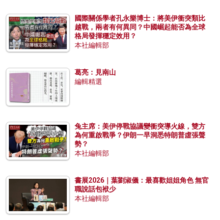
國際關係學者孔永樂博士：將美伊衝突類比
越戰，兩者有何異同？中國崛起能否為全球
格局發揮穩定效用？
本社編輯部
葛亮：見南山
編輯精選
兔主席：美伊停戰協議變衝突導火線，雙方
為何重啟戰爭？伊朗一早洞悉特朗普虛張聲
勢？
本社編輯部
書展2026｜葉劉淑儀：最喜歡姐姐角色 無官
職說話包袱少
本社編輯部