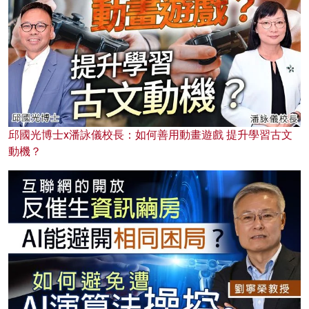
邱國光博士x潘詠儀校長：如何善用動畫遊戲 提升學習古文
動機？