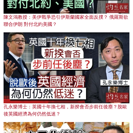
陳文鴻教授：美伊戰爭恐引伊斯蘭國家全面反撲？ 俄羅斯欲
聯合伊朗 對付北約美國？
孔永樂博士：英國十年換七相，新揆會否步前任後塵？脫歐
後英國經濟為何仍然低迷？