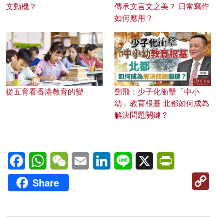
文動機？
傳承文言文之美？ 日常寫作
如何應用？
從五育看香港教育的變
鄧飛：少子化衝擊「中小
幼」教育根基 北都如何成為
解決問題關鍵？
Facebook
WhatsApp
WeChat
Email
LinkedIn
Line
X
PrintFriendl
C
Share
Li