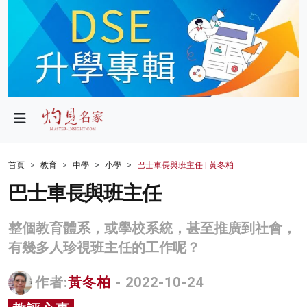
政局
教育
文化
財經
首頁
教育
中學
小學
巴士車長與班主任 | 黃冬柏
生活
巴士車長與班主任
健康
整個教育體系，或學校系統，甚至推廣到社會，
商業
有幾多人珍視班主任的工作呢？
科技
作者:
黃冬柏
- 2022-10-24
影片