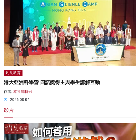
灼見教育
港大亞洲科學營 四諾獎得主與學生講解互動
作者:
本社編輯部
2026-08-04
影片