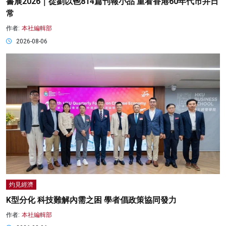
書展2026｜從劉以鬯814篇刊報小品 重看香港60年代市井日
常
作者:
本社編輯部
2026-08-06
灼見經濟
K型分化 科技難解內需之困 學者倡政策協同發力
作者:
本社編輯部