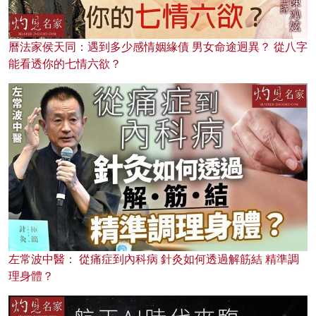
曆法家侯天同：遇到多少感情姻緣債 男女命途迥異？ 從八字
能看透你的七情六欲？
左常波中醫： 從痛症到內科病 針灸如何透過解筋結 精準調
理身體？