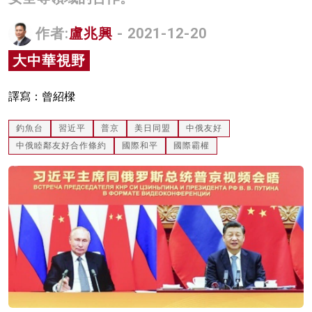
名家榜
作者:
盧兆興
- 2021-12-20
灼見活動
大中華視野
關於我們
譯寫：曾紹樑
釣魚台
習近平
普京
美日同盟
中俄友好
中俄睦鄰友好合作條約
國際和平
國際霸權