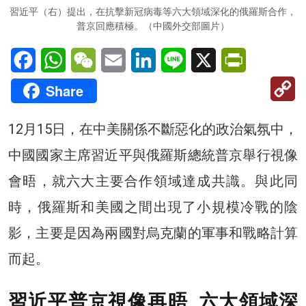
習近平（右）提出，在抗擊新冠病毒等六大領域深化的俄羅斯合作，
普京回應積極。（中國外交部圖片）
Facebook
WhatsApp
WeChat
Email
LinkedIn
Line
X
PrintFriendl
C
Share
Li
12月15日，在中美關係不斷惡化的政治氣氛中，
中國國家主席習近平與俄羅斯總統普京舉行視像
會晤，就六大主要合作領域達成共識。與此同
時，俄羅斯和美國之間出現了小規模冷戰的陰
影，主要是因為兩國對烏克蘭的軍事和戰略計算
而起。
習近平普京視像再晤 六大領域深