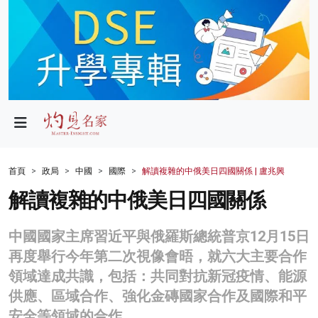
政局
教育
文化
財經
首頁
政局
中國
國際
解讀複雜的中俄美日四國關係 | 盧兆興
生活
解讀複雜的中俄美日四國關係
健康
中國國家主席習近平與俄羅斯總統普京12月15日
商業
再度舉行今年第二次視像會晤，就六大主要合作
領域達成共識，包括：共同對抗新冠疫情、能源
科技
供應、區域合作、強化金磚國家合作及國際和平
影片
安全等領域的合作。