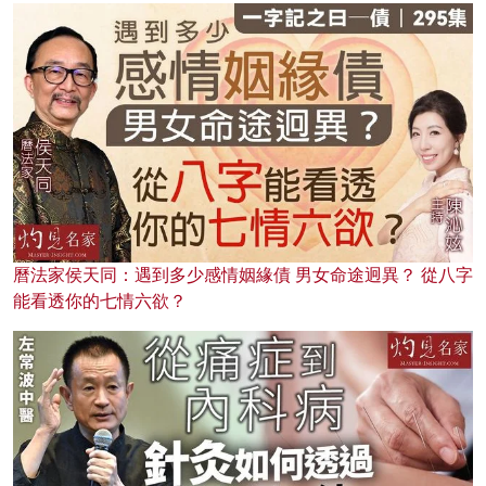
曆法家侯天同：遇到多少感情姻緣債 男女命途迥異？ 從八字
能看透你的七情六欲？