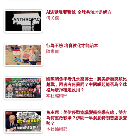
AI逃獄敲響警號 全球共治才是解方
何民傑
行為不檢 培育教化才能治本
陳家偉
國際關係學者孔永樂博士：將美伊衝突類比
越戰，兩者有何異同？中國崛起能否為全球
格局發揮穩定效用？
本社編輯部
兔主席：美伊停戰協議變衝突導火線，雙方
為何重啟戰爭？伊朗一早洞悉特朗普虛張聲
勢？
本社編輯部