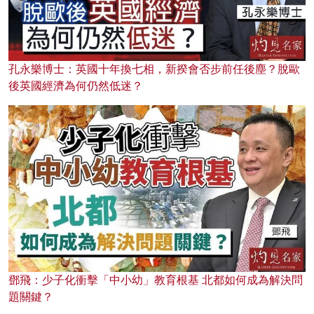
孔永樂博士：英國十年換七相，新揆會否步前任後塵？脫歐
後英國經濟為何仍然低迷？
鄧飛：少子化衝擊「中小幼」教育根基 北都如何成為解決問
題關鍵？