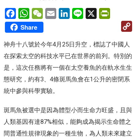
Facebook
WhatsApp
WeChat
Email
LinkedIn
Line
X
PrintFriendl
C
Share
Li
神舟十八號於今年4月25日升空，標誌了中國人
在探索太空的科技水平已在世界的前列。特別的
是，這次任務將有一個在太空養魚的在軌水生生
態研究，約有3、4條斑馬魚會在1公升的密閉系
統中參與科學實驗。
斑馬魚被選中是因為體型小而生命力旺盛，且與
人類基因有達87%相似，能夠成為揭示生命體之
間普通性規律現象的一種生物，為人類未來建立