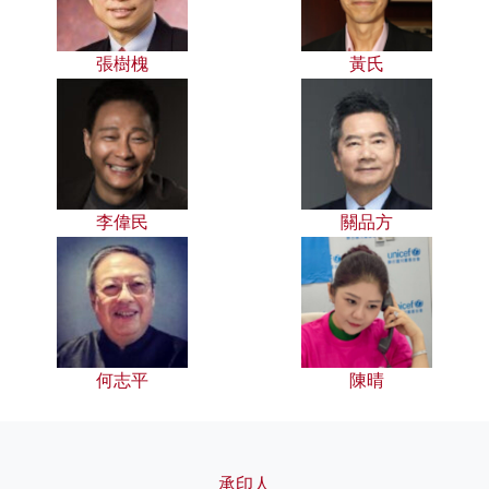
張樹槐
黃氏
李偉民
關品方
何志平
陳晴
承印人