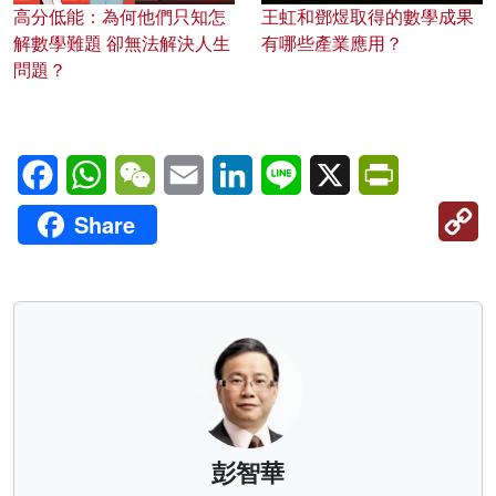
高分低能：為何他們只知怎
王虹和鄧煜取得的數學成果
解數學難題 卻無法解決人生
有哪些產業應用？
問題？
Facebook
WhatsApp
WeChat
Email
LinkedIn
Line
X
PrintFriendl
C
Share
Li
彭智華