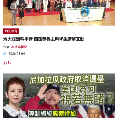
灼見教育
港大亞洲科學營 四諾獎得主與學生講解互動
作者:
本社編輯部
2026-08-04
影片