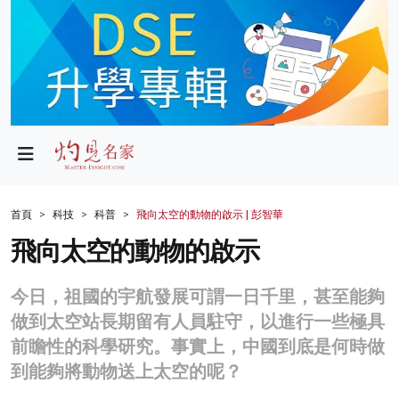
政局
教育
文化
財經
首頁
科技
科普
飛向太空的動物的啟示 | 彭智華
生活
飛向太空的動物的啟示
健康
今日，祖國的宇航發展可謂一日千里，甚至能夠
商業
做到太空站長期留有人員駐守，以進行一些極具
前瞻性的科學研究。事實上，中國到底是何時做
科技
到能夠將動物送上太空的呢？
影片