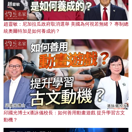
趙靈敏：尼加拉瓜政府取消選舉 美國為何視若無睹？ 專制總
統奧爾特加是如何養成的？
邱國光博士x潘詠儀校長：如何善用動畫遊戲 提升學習古文
動機？