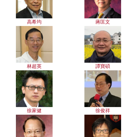
高希均
蔣匡文
林超英
譚寶碩
徐家健
徐俊祥