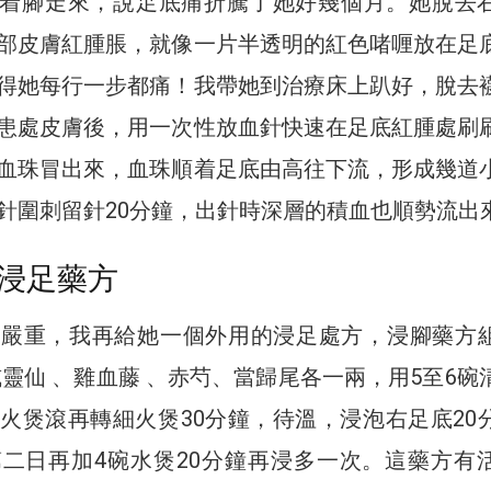
崴着腳走來，說足底痛折騰了她好幾個月。她脫去
部皮膚紅腫脹，就像一片半透明的紅色啫喱放在足
得她每行一步都痛！我帶她到治療床上趴好，脫去
患處皮膚後，用一次性放血針快速在足底紅腫處刷
血珠冒出來，血珠順着足底由高往下流，形成幾道
針圍刺留針20分鐘，出針時深層的積血也順勢流出
浸足藥方
較嚴重，我再給她一個外用的浸足處方，浸腳藥方
威靈仙 、雞血藤 、赤芍、當歸尾各一兩，用5至6碗
火煲滾再轉細火煲30分鐘，待溫，浸泡右足底20
二日再加4碗水煲20分鐘再浸多一次。這藥方有