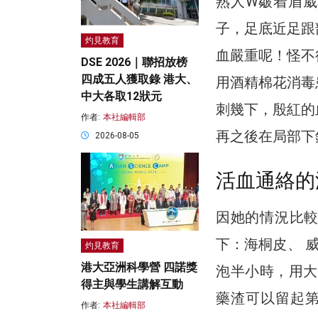
熟人W皺着眉
子，足底近足跟
灼見教育
血嚴重呢！怪不
DSE 2026｜聯招放榜
四成五人獲取錄 港大、
用酒精棉花消毒
中大各取12狀元
刺幾下，殷紅的
作者:
本社編輯部
再之後在局部下
2026-08-05
活血通絡的
因她的情況比
下：海桐皮、 
灼見教育
港大亞洲科學營 四諾獎
泡半小時，用大
得主與學生講解互動
藥渣可以留起第
作者:
本社編輯部