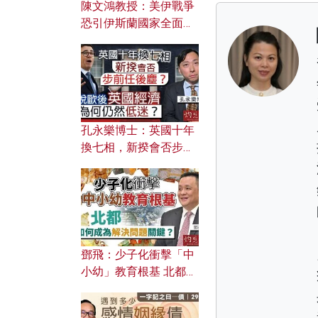
陳文鴻教授：美伊戰爭
恐引伊斯蘭國家全面反
撲？ 俄羅斯欲聯合伊朗
對付北約美國？
孔永樂博士：英國十年
換七相，新揆會否步前
任後塵？脫歐後英國經
濟為何仍然低迷？
鄧飛：少子化衝擊「中
小幼」教育根基 北都如
何成為解決問題關鍵？