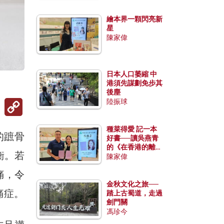
繪本界一顆閃亮新
星
陳家偉
日本人口萎縮 中
）
港須先謀劃免步其
後塵
Copy
陸振球
Link
種菜得愛 記一本
的蹠骨
好書──讀吳燕青
的《在香港的離島
衡。若
種菜》
陳家偉
痛，令
金秋文化之旅──
痛症。
踏上古蜀道，走過
劍門關
馮珍今