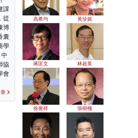
健課
，從
高希均
黃珍妮
陳博
香囊
藥學
、中
師協
蔣匡文
林超英
學會
文章
徐俊祥
張樹槐