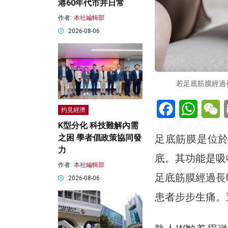
港60年代市井日常
作者:
本社編輯部
2026-08-06
若足底筋膜經過長
Facebook
WhatsA
W
灼見經濟
K型分化 科技難解內需
足底筋膜是位
之困 學者倡政策協同發
力
底。其功能是吸
作者:
本社編輯部
足底筋膜經過長
2026-08-06
患者步步生痛。