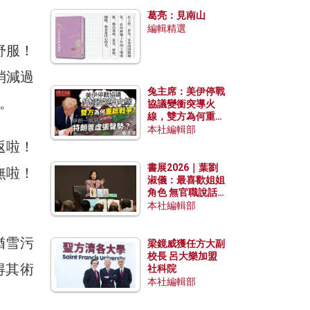
發揮穩定效用？
葛亮：見南山
編輯精選
舒服！
消減過
兔主席：美伊停戰
。
協議變衝突導火
線，雙方為何重啟
戰爭？伊朗一早洞
本社編輯部
悉特朗普虛張聲
返啦！
勢？
書展2026｜葉劉
無啦！
淑儀：最喜歡姐姐
角色 無官職說話
包袱少
本社編輯部
猶雪污
梁鏡威獲任方大副
校長 呂大樂加盟
得其術
社科院
本社編輯部