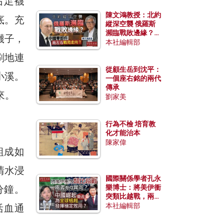
右足襪
陳文鴻教授：北約
底。充
縱深空襲 俄羅斯
瀕臨戰敗邊緣？中
襪子，
國零部件能左右戰
本社編輯部
局走向？
刷地連
從顧生岳到沈平：
小溪。
一個座右銘的兩代
傳承
來。
劉家美
行為不檢 培育教
化才能治本
陳家偉
組成如
清水浸
國際關係學者孔永
分鐘。
樂博士：將美伊衝
突類比越戰，兩者
有何異同？中國崛
本社編輯部
活血通
起能否為全球格局