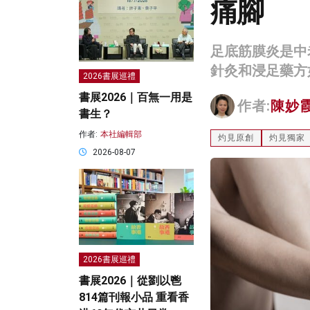
痛腳
足底筋膜炎是中
針灸和浸足藥方
2026書展巡禮
書展2026｜百無一用是
作者:
陳妙
書生？
作者:
本社編輯部
灼見原創
灼見獨家
2026-08-07
2026書展巡禮
書展2026｜從劉以鬯
814篇刊報小品 重看香