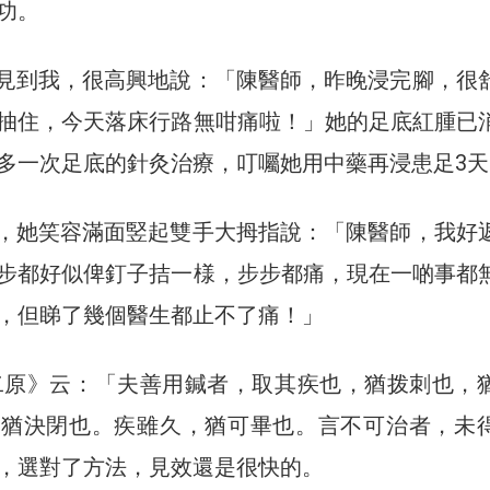
功。
見到我，很高興地說：「陳醫師，昨晚浸完腳，很
抽住，今天落床行路無咁痛啦！」她的足底紅腫已
多一次足底的針灸治療，叮囑她用中藥再浸患足3天
，她笑容滿面竪起雙手大拇指說：「陳醫師，我好
步都好似俾釘子拮一様，步步都痛，現在一啲事都
，但睇了幾個醫生都止不了痛！」
二原》云：「夫善用鍼者，取其疾也，猶拨刺也，
，猶決閉也。疾雖久，猶可畢也。言不可治者，未
，選對了方法，見效還是很快的。