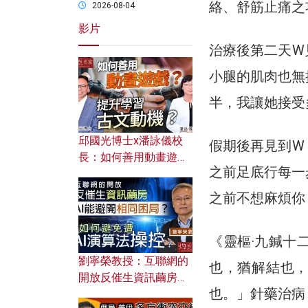
絡、舒筋止痛之
2026-08-04
影片
治療後第二天W
小腿的肌肉也無
半，我讓她接受
邱國光博士x潘詠儀校
假期後再見到W
長：如何善用動畫遊戲
之前足底行每一
提升學習古文動機？
之前不想麻煩你
《靈樞·九鍼十
劉寧榮教授：互聯網的
也，猶解結也
開放反催生資訊繭房，
也。」針藥治病
AI能避開相同困局？如