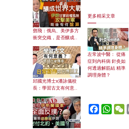
何避免遭AI演算法操
控？
更多精采文章
鄧飛：俄烏、美伊多方
衝突交織，是否釀成世
界大戰？ 伊朗甘冒政權
風險攻擊美軍，背後有
左常波中醫： 從痛
何盤算？
症到內科病 針灸如
何透過解筋結 精準
調理身體？
邱國光博士x潘詠儀校
長：學習古文有何意
義？ 粵語怎樣傳承文言
文之美？ 日常寫作如何
Facebook
WhatsA
W
應用？