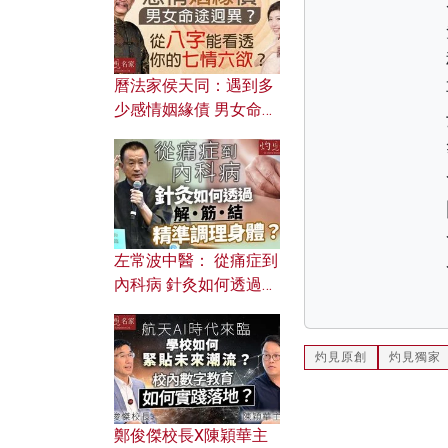
曆法家侯天同：遇到多
少感情姻緣債 男女命途
迥異？ 從八字能看透你
的七情六欲？
左常波中醫： 從痛症到
內科病 針灸如何透過解
筋結 精準調理身體？
灼見原創
灼見獨家
鄭俊傑校長X陳穎華主