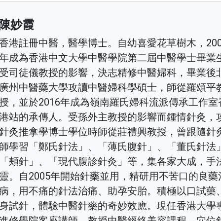
陳妙霞
香港註冊中醫，醫學博士。自幼喜愛花草樹木，200
年成為香港中文大學中醫學院第二屆中醫學士畢業
受司徒儀教授的影響，決志精修中醫婦科，畢業後
廣州中醫藥大學攻讀中醫婦科學碩士，師從羅頌平
授，並於2016年成為嶺南羅氏婦科流派傳承工作室
港站的承傳人。受孫外主教授的影響而鍾情針灸，
針灸推拿學博士學位時師從莊禮興教授，曾跟隨針
師學習「鄭氏針法」、「薄氏腹針」、「董氏針法
「頰針」、「現代腹診針灸」等，集各家大成，手
靈。自2005年開始針藥並用，精研用不苦口的良藥
病，用不痛的針法治痛、助孕安胎。積極以口試藥
身試針，體驗中醫針藥的奇妙效應。現任香港大學
進修學院客座講師，教授中醫經絡美容課程、穴位