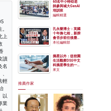
60名中小特幼老
師參與城大GenAI
培訓班
編輯精選
5
生。
孔永樂博士：英國
十年換七相，新揆
北上
會否步前任後塵？
脫歐後英國經濟為
本社編輯部
教
何仍然低迷？
香
摘星以外：從校園
攻讀
生活觀察DSE中文
科摘星學生的一點
灸名
特質
來文
」、
法輕
推薦作家
治
、以
專業
針