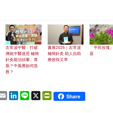
左常波中醫：打破
書展2026｜左常波
「平民玫瑰
傳統中醫迷思 極簡
極簡針灸 助人自助
葵
針灸能治頭暈、胃
療效快又準
脹？中風應如何急
救？
pp
eChat
Email
LinkedIn
Line
X
PrintFriendly
Share