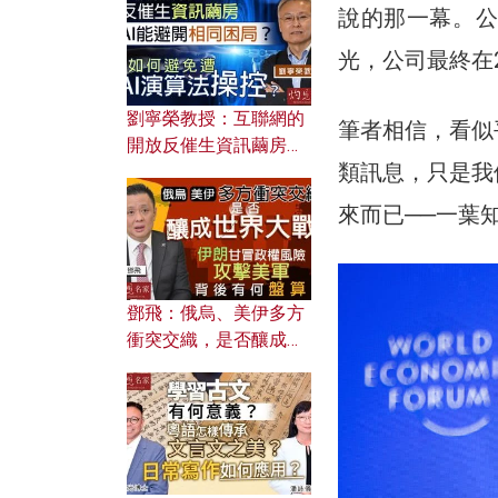
說的那一幕。公
光，公司最終在2
劉寧榮教授：互聯網的
筆者相信，看似
開放反催生資訊繭房，
類訊息，只是我
AI能避開相同困局？如
何避免遭AI演算法操
來而已──一葉
控？
鄧飛：俄烏、美伊多方
衝突交織，是否釀成世
界大戰？ 伊朗甘冒政權
風險攻擊美軍，背後有
何盤算？