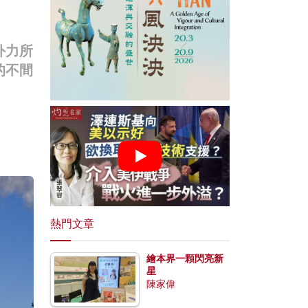
外力所
的不間
熱門文章
繪本界一顆閃亮新
星
陳家偉