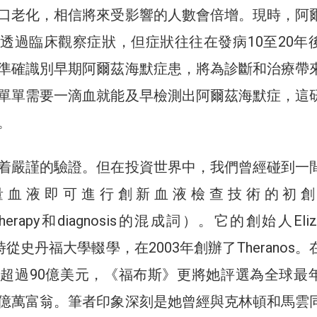
口老化，相信將來受影響的人數會倍增。現時，阿
透過臨床觀察症狀，但症狀往往在發病10至20年
準確識別早期阿爾茲海默症患，將為診斷和治療帶
單單需要一滴血就能及早檢測出阿爾茲海默症，這
。
着嚴謹的驗證。但在投資世界中，我們曾經碰到一
量血液即可進行創新血液檢查技術的初創
（therapy和diagnosis的混成詞）。它的創始人Eliza
歲時從史丹福大學輟學，在2003年創辦了Theranos
超過90億美元，《福布斯》更將她評選為全球最
億萬富翁。筆者印象深刻是她曾經與克林頓和馬雲