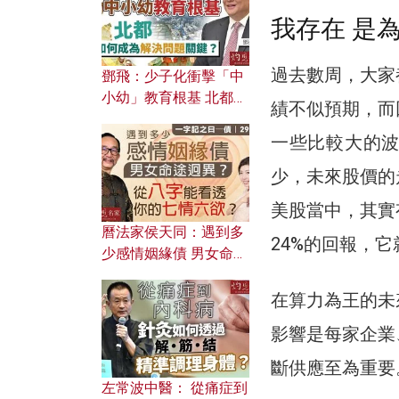
我存在 是
過去數周，大家
鄧飛：少子化衝擊「中
小幼」教育根基 北都如
績不似預期，而
何成為解決問題關鍵？
一些比較大的
少，未來股價的
美股當中，其實
曆法家侯天同：遇到多
24%的回報，
少感情姻緣債 男女命途
迥異？ 從八字能看透你
的七情六欲？
在算力為王的未
影響是每家企業
斷供應至為重要
左常波中醫： 從痛症到