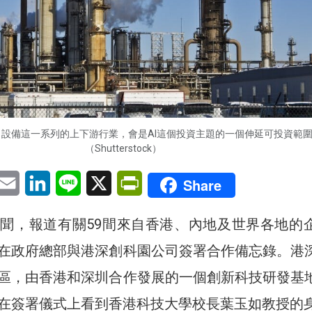
設備這一系列的上下游行業，會是AI這個投資主題的一個伸延可投資範
（Shutterstock）
pp
eChat
Email
LinkedIn
Line
X
PrintFriendly
Share
聞，報道有關59間來自香港、內地及世界各地的
在政府總部與港深創科園公司簽署合作備忘錄。港
區，由香港和深圳合作發展的一個創新科技研發基
在簽署儀式上看到香港科技大學校長葉玉如教授的