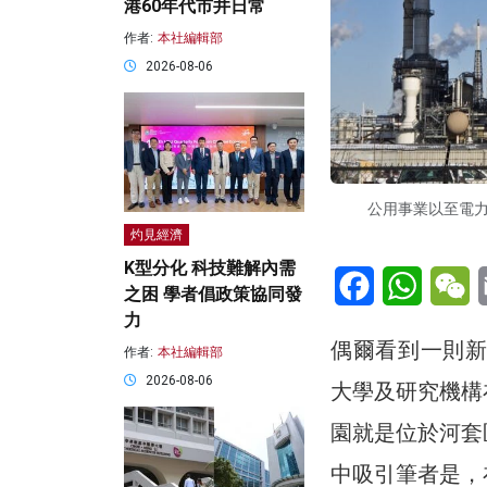
港60年代市井日常
作者:
本社編輯部
2026-08-06
公用事業以至電力
灼見經濟
K型分化 科技難解內需
Facebook
WhatsA
W
之困 學者倡政策協同發
力
偶爾看到一則新
作者:
本社編輯部
2026-08-06
大學及研究機構
園就是位於河套
中吸引筆者是，