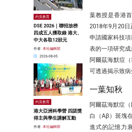
葉教授是香港
灼見教育
2018年9月
DSE 2026｜聯招放榜
四成五人獲取錄 港大、
申請國家科技項
中大各取12狀元
表的一項研究成
作者:
本社編輯部
2026-08-05
阿爾茲海默症（
可透過揭示致病
一葉知秋
灼見教育
阿爾茲海默症（
港大亞洲科學營 四諾獎
白（Aβ）斑塊
得主與學生講解互動
進式的記憶力衰
作者:
本社編輯部