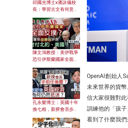
邱國光博士x潘詠儀校
長：學習古文有何意
義？ 粵語怎樣傳承文言
文之美？ 日常寫作如何
應用？
陳文鴻教授：美伊戰爭
恐引伊斯蘭國家全面反
撲？ 俄羅斯欲聯合伊朗
對付北約美國？
OpenAI創始人
未來世界的貨幣
信大家很難對此
孔永樂博士：英國十年
訓練他的「孩子
換七相，新揆會否步前
任後塵？脫歐後英國經
看到了什麼我們
濟為何仍然低迷？