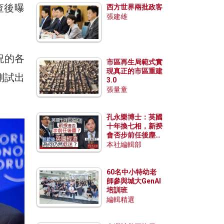
查後曝
西方世界兩批政客
張建雄
況的各
市區再生局範式實
現真正的市區重建
測試出
3.0
張量童
孔永樂博士：英國
十年換七相，新揆
會否步前任後塵？
脫歐後英國經濟為
本社編輯部
何仍然低迷？
60名中小特幼老
師參與城大GenAI
培訓班
編輯精選