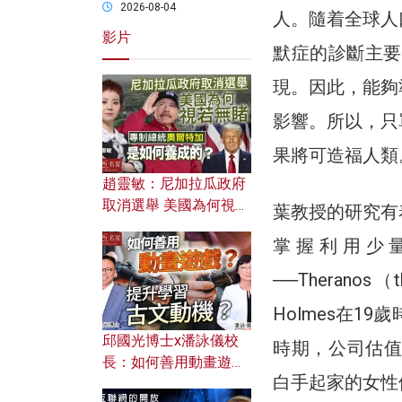
2026-08-04
人。隨着全球人
影片
默症的診斷主要
現。因此，能夠
影響。所以，只
果將可造福人類
趙靈敏：尼加拉瓜政府
取消選舉 美國為何視若
葉教授的研究有
無睹？ 專制總統奧爾特
掌握利用少
加是如何養成的？
──Theranos
Holmes在19
邱國光博士x潘詠儀校
時期，公司估值
長：如何善用動畫遊戲
白手起家的女性
提升學習古文動機？