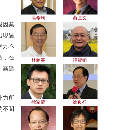
高希均
蔣匡文
股因業
出現過
壓力不
道，在
林超英
譚寶碩
，高達
外力所
徐家健
徐俊祥
的不間