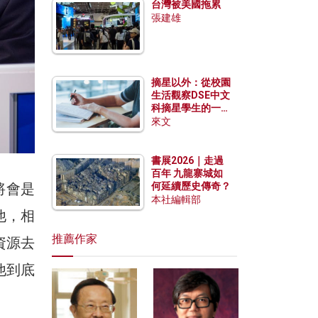
台灣被美國拖累
張建雄
摘星以外：從校園
生活觀察DSE中文
科摘星學生的一點
特質
來文
書展2026｜走過
百年 九龍寨城如
）將會是
何延續歷史傳奇？
本社編輯部
他，相
推薦作家
資源去
他到底