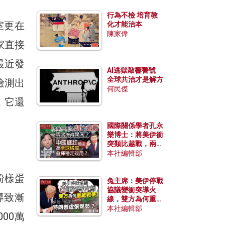
行為不檢 培育教
室更在
化才能治本
陳家偉
家直接
最近發
AI逃獄敲響警號
全球共治才是解方
檢測出
何民傑
，它還
國際關係學者孔永
樂博士：將美伊衝
突類比越戰，兩者
有何異同？中國崛
本社編輯部
起能否為全球格局
發揮穩定效用？
粉樣蛋
兔主席：美伊停戰
協議變衝突導火
導致漸
線，雙方為何重啟
戰爭？伊朗一早洞
本社編輯部
00萬
悉特朗普虛張聲