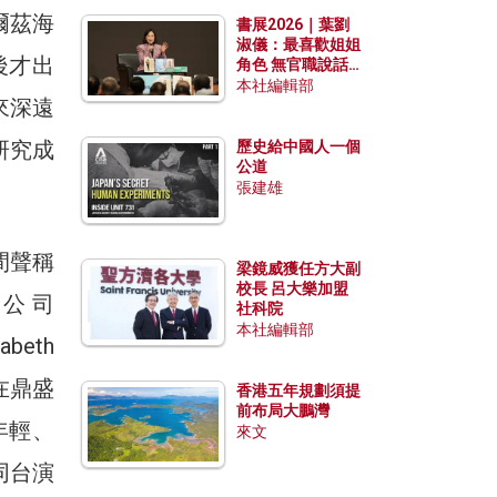
勢？
爾茲海
書展2026｜葉劉
淑儀：最喜歡姐姐
後才出
角色 無官職說話
包袱少
本社編輯部
來深遠
研究成
歷史給中國人一個
公道
張建雄
間聲稱
梁鏡威獲任方大副
校長 呂大樂加盟
公司
社科院
本社編輯部
beth
。在鼎盛
香港五年規劃須提
前布局大鵬灣
年輕、
來文
同台演