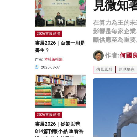
見微知
在算力為王的未
影響是每家企業
2026書展巡禮
斷供應至為重要
書展2026｜百無一用是
書生？
作者:
何國
作者:
本社編輯部
2026-08-07
灼見原創
灼見獨家
2026書展巡禮
書展2026｜從劉以鬯
814篇刊報小品 重看香