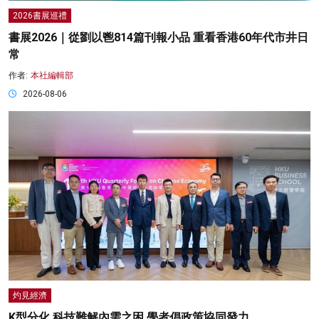
2026書展巡禮
書展2026｜從劉以鬯814篇刊報小品 重看香港60年代市井日
常
作者:
本社編輯部
2026-08-06
灼見經濟
K型分化 科技難解內需之困 學者倡政策協同發力