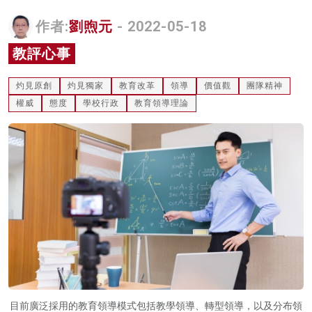
名家榜
作者:
劉煦元
- 2022-05-18
灼見活動
教評心事
關於我們
灼見原創
灼見獨家
教育改革
領導
價值觀
團隊精神
權威
態度
學校行政
教育領導理論
目前廣泛採用的教育領導模式包括教學領導、轉型領導，以及分布領