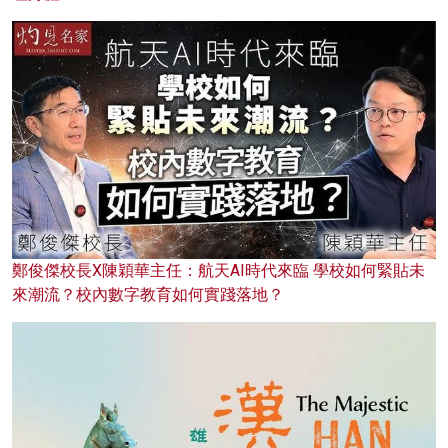
鄭俊傑校長X陳穎華主任：航天AI時代來臨 學校如何緊貼未
來潮流？校內數字教育如何實踐落地？