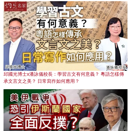
邱國光博士x潘詠儀校長：學習古文有何意義？ 粵語怎樣傳
承文言文之美？ 日常寫作如何應用？