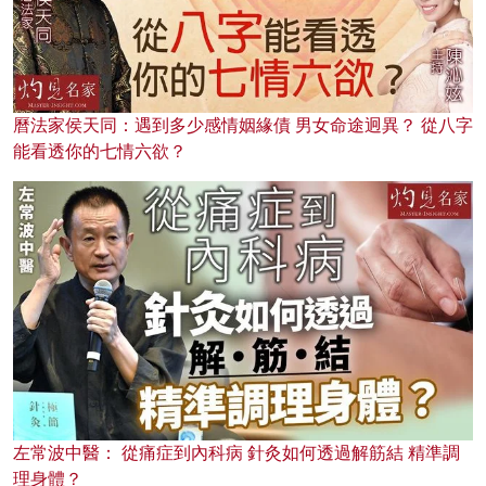
曆法家侯天同：遇到多少感情姻緣債 男女命途迥異？ 從八字
能看透你的七情六欲？
左常波中醫： 從痛症到內科病 針灸如何透過解筋結 精準調
理身體？