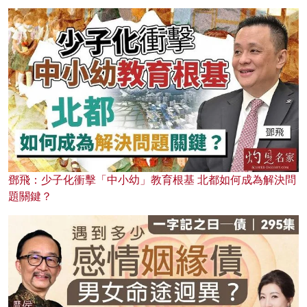
鄧飛：少子化衝擊「中小幼」教育根基 北都如何成為解決問
題關鍵？