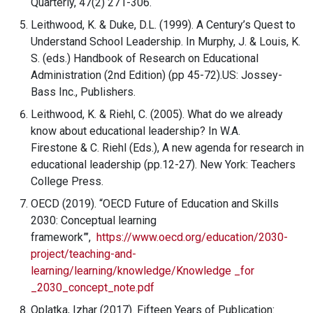
Quarterly, 47(2) 271-306.
Leithwood, K. & Duke, D.L. (1999). A Century’s Quest to
Understand School Leadership. In Murphy, J. & Louis, K.
S. (eds.) Handbook of Research on Educational
Administration (2nd Edition) (pp 45-72).US: Jossey-
Bass Inc., Publishers.
Leithwood, K. & Riehl, C. (2005). What do we already
know about educational leadership? In W.A.
Firestone & C. Riehl (Eds.), A new agenda for research in
educational leadership (pp.12-27). New York: Teachers
College Press.
OECD (2019). “OECD Future of Education and Skills
2030: Conceptual learning
framework”’,
https://www.oecd.org/education/2030-
project/teaching-and-
learning/learning/knowledge/Knowledge _for
_2030_concept_note.pdf
Oplatka, Izhar (2017). Fifteen Years of Publication: