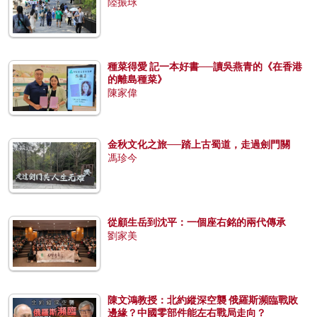
陸振球
種菜得愛 記一本好書──讀吳燕青的《在香港
的離島種菜》
陳家偉
金秋文化之旅──踏上古蜀道，走過劍門關
馮珍今
從顧生岳到沈平：一個座右銘的兩代傳承
劉家美
陳文鴻教授：北約縱深空襲 俄羅斯瀕臨戰敗
邊緣？中國零部件能左右戰局走向？