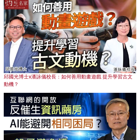
邱國光博士x潘詠儀校長：如何善用動畫遊戲 提升學習古文
動機？