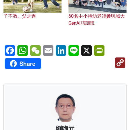
子不教、父之過
60名中小特幼老師參與城大
GenAI培訓班
Facebook
WhatsApp
WeChat
Email
LinkedIn
Line
X
PrintFriendl
C
Share
Li
劉煦元