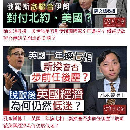
陳文鴻教授：美伊戰爭恐引伊斯蘭國家全面反撲？ 俄羅斯欲
聯合伊朗 對付北約美國？
孔永樂博士：英國十年換七相，新揆會否步前任後塵？脫歐
後英國經濟為何仍然低迷？