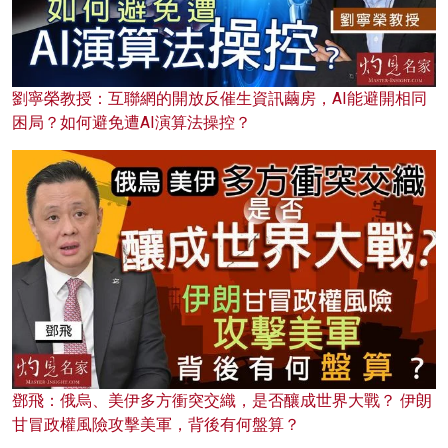
劉寧榮教授：互聯網的開放反催生資訊繭房，AI能避開相同
困局？如何避免遭AI演算法操控？
鄧飛：俄烏、美伊多方衝突交織，是否釀成世界大戰？ 伊朗
甘冒政權風險攻擊美軍，背後有何盤算？