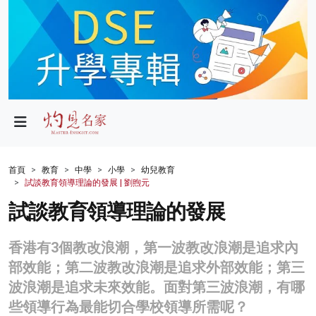
政局
教育
文化
財經
首頁
教育
中學
小學
幼兒教育
試談教育領導理論的發展 | 劉煦元
生活
試談教育領導理論的發展
健康
香港有3個教改浪潮，第一波教改浪潮是追求內
商業
部效能；第二波教改浪潮是追求外部效能；第三
科技
波浪潮是追求未來效能。面對第三波浪潮，有哪
些領導行為最能切合學校領導所需呢？
影片