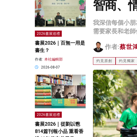
智商、
我深信每個小朋
需要家長和老師
2026書展巡禮
書展2026｜百無一用是
作者:
蔡世
書生？
作者:
本社編輯部
灼見原創
灼見獨家
2026-08-07
2026書展巡禮
書展2026｜從劉以鬯
814篇刊報小品 重看香