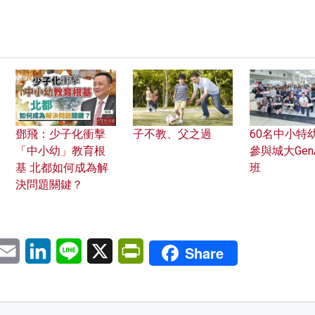
鄧飛：少子化衝擊
子不教、父之過
60名中小特
「中小幼」教育根
參與城大Gen
基 北都如何成為解
班
決問題關鍵？
pp
eChat
Email
LinkedIn
Line
X
PrintFriendly
Share