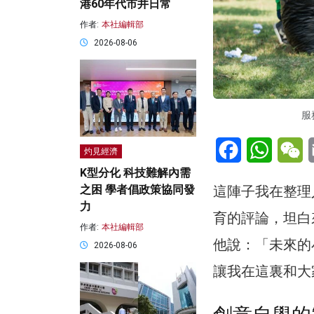
港60年代市井日常
作者:
本社編輯部
2026-08-06
服
Facebook
WhatsA
W
灼見經濟
K型分化 科技難解內需
這陣子我在整理
之困 學者倡政策協同發
力
育的評論，坦白
作者:
本社編輯部
他說：「未來的
2026-08-06
讓我在這裏和大