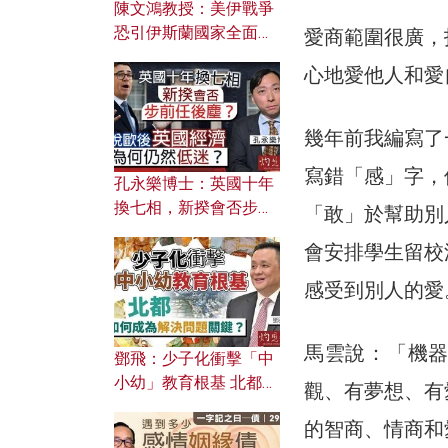
陳文鴻教授：美伊戰爭
恐引伊斯蘭國家全面反
愛商範圍很廣，
撲？ 俄羅斯欲聯合伊朗
心地愛他人和愛
對付北約美國？
幾年前我編寫了
寫錯「感」字，
孔永樂博士：英國十年
換七相，新揆會否步前
「敢」於幫助別
任後塵？脫歐後英國經
會安排學生留校
濟為何仍然低迷？
感受到別人的愛
馬雲說：「機
鄧飛：少子化衝擊「中
小幼」教育根基 北都如
觀、有夢想、有
何成為解決問題關鍵？
的智商、情商和