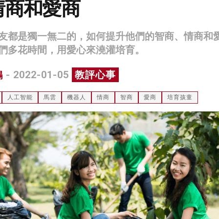
情商和愛商
友都是獨一無二的，如何提升他們的智商、情商和
們多花時間，用愛心來澆灌培育。
鴻
- 2022-01-05
教評心事
人工智能
馬雲
機器人
情商
智商
愛商
培育孩童