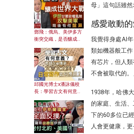
何避免遭AI演算法操
母」這句話雖然
控？
感愛敢動的
鄧飛：俄烏、美伊多方
我覺得身處AI
衝突交織，是否釀成世
界大戰？ 伊朗甘冒政權
類如機器般工作
風險攻擊美軍，背後有
何盤算？
有芯片，但人類
不會被取代的。
邱國光博士x潘詠儀校
1938年，哈
長：學習古文有何意
義？ 粵語怎樣傳承文言
的家庭、生活、
文之美？ 日常寫作如何
應用？
下的60多位已
人會更健康，更