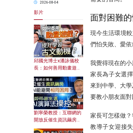
2026-08-04
影片
面對困難的
現今生活環境較
們怕失敗、愛依
邱國光博士x潘詠儀校
我覺得現在的小
長：如何善用動畫遊戲
家長為子女選擇讀
提升學習古文動機？
來到中學、大學
要教小朋友面對
劉寧榮教授：互聯網的
家長可怎樣做？
開放反催生資訊繭房，
教導子女迎接
AI能避開相同困局？如