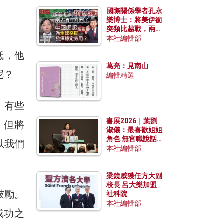
國際關係學者孔永
樂博士：將美伊衝
突類比越戰，兩者
有何異同？中國崛
本社編輯部
起能否為全球格局
低，他
發揮穩定效用？
葛亮：見南山
呢？
編輯精選
。有些
書展2026｜葉劉
，但將
淑儀：最喜歡姐姐
角色 無官職說話
以我們
包袱少
本社編輯部
梁鏡威獲任方大副
校長 呂大樂加盟
鼓勵。
社科院
本社編輯部
成功之