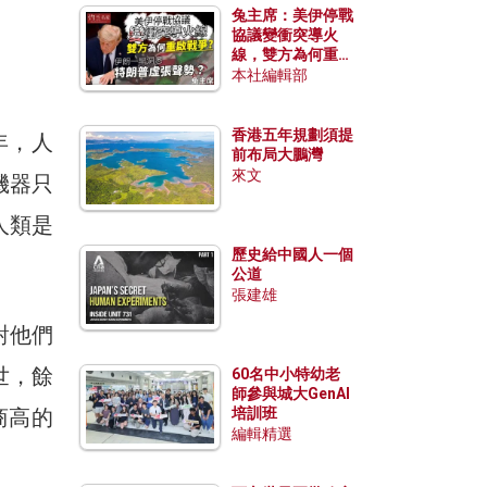
兔主席：美伊停戰
協議變衝突導火
線，雙方為何重啟
戰爭？伊朗一早洞
本社編輯部
悉特朗普虛張聲
勢？
香港五年規劃須提
年，人
前布局大鵬灣
來文
機器只
人類是
歷史給中國人一個
公道
張建雄
對他們
世，餘
60名中小特幼老
師參與城大GenAI
商高的
培訓班
編輯精選