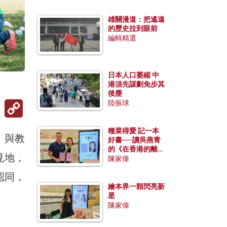
雄關漫道：把遙遠
的歷史拉到眼前
編輯精選
日本人口萎縮 中
港須先謀劃免步其
後塵
Copy
陸振球
Link
種菜得愛 記一本
）與教
好書──讀吳燕青
的《在香港的離島
見地，
種菜》
陳家偉
認同，
繪本界一顆閃亮新
星
陳家偉