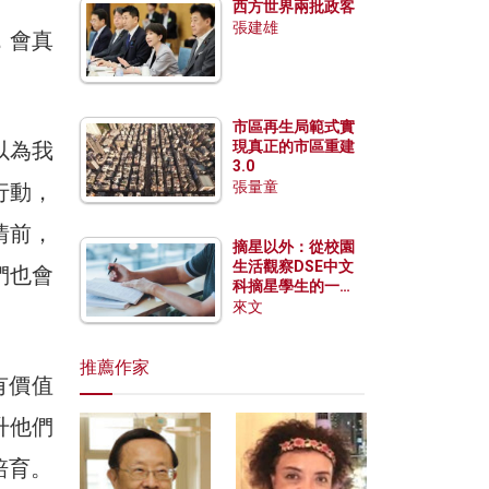
西方世界兩批政客
張建雄
，會真
市區再生局範式實
以為我
現真正的市區重建
3.0
張量童
行動，
情前，
摘星以外：從校園
生活觀察DSE中文
們也會
科摘星學生的一點
特質
來文
推薦作家
有價值
升他們
培育。