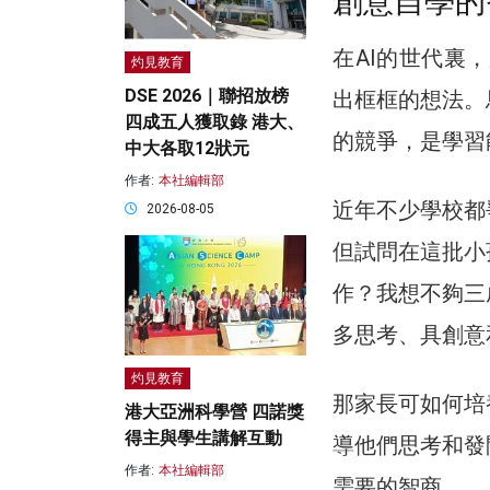
創意自學的
在AI的世代裏
灼見教育
DSE 2026｜聯招放榜
出框框的想法。
四成五人獲取錄 港大、
的競爭，是學習
中大各取12狀元
作者:
本社編輯部
近年不少學校都
2026-08-05
但試問在這批小
作？我想不夠三
多思考、具創意
灼見教育
那家長可如何培
港大亞洲科學營 四諾獎
得主與學生講解互動
導他們思考和發
作者:
本社編輯部
需要的智商。