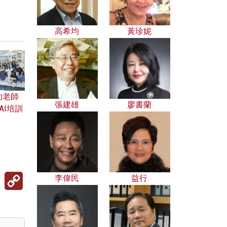
高希均
黃珍妮
幼老師
張建雄
廖書蘭
AI培訓
Copy
李偉民
益行
Link