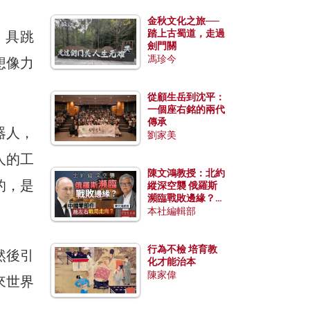
金秋文化之旅──
踏上古蜀道，走過
，具跳
劍門關
馮珍今
想像力
從顧生岳到沈平：
一個座右銘的兩代
傳承
器人，
劉家美
人的工
陳文鴻教授：北約
的，是
縱深空襲 俄羅斯
瀕臨戰敗邊緣？中
國零部件能左右戰
本社編輯部
局走向？
行為不檢 培育教
然後引
化才能治本
陳家偉
來世界