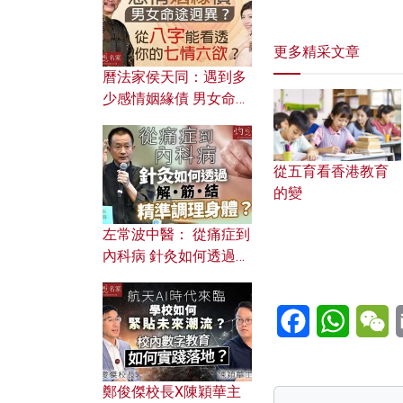
更多精采文章
曆法家侯天同：遇到多
少感情姻緣債 男女命途
迥異？ 從八字能看透你
的七情六欲？
從五育看香港教育
的變
左常波中醫： 從痛症到
內科病 針灸如何透過解
筋結 精準調理身體？
Facebook
WhatsA
W
鄭俊傑校長X陳穎華主