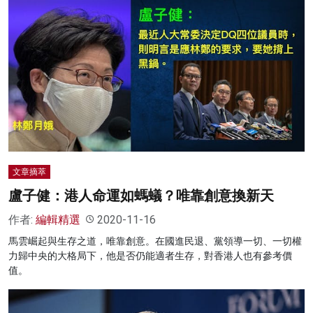
文章摘萃
盧子健：港人命運如螞蟻？唯靠創意換新天
作者:
編輯精選
2020-11-16
馬雲崛起與生存之道，唯靠創意。在國進民退、黨領導一切、一切權
力歸中央的大格局下，他是否仍能適者生存，對香港人也有參考價
值。