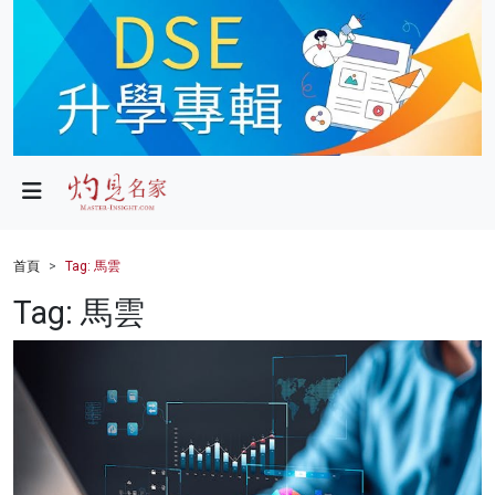
政局
教育
文化
財經
首頁
Tag: 馬雲
生活
Tag: 馬雲
健康
商業
科技
影片