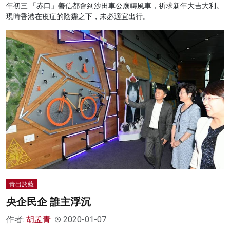
年初三 「赤口」善信都會到沙田車公廟轉風車，祈求新年大吉大利。
現時香港在疫症的陰霾之下，未必適宜出行。
青出於藍
央企民企 誰主浮沉
作者:
胡孟青
2020-01-07