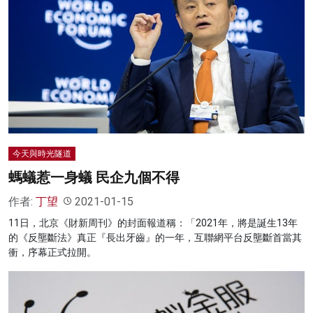
今天與時光隧道
螞蟻惹一身蟻 民企九個不得
作者:
丁望
2021-01-15
11日，北京《財新周刊》的封面報道稱：「2021年，將是誕生13年
的《反壟斷法》真正『長出牙齒』的一年，互聯網平台反壟斷首當其
衝，序幕正式拉開。