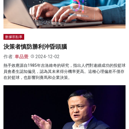
名家榜
灼見活動
關於我們
數據那點事
決策者慎防勝利沖昏頭腦
作者:
車品覺
2024-12-02
熱手效應源自1985年吉洛維奇的研究，指出人們對連續成功的投籃球
員會產生認知偏見，認為其未來得分機率更高。這種心理偏差不僅存
在於籃球，也影響到賽馬和企業決策。