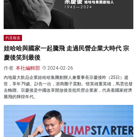
灼見報道
娃哈哈與國家一起騰飛 走過民營企業大時代 宗
慶後笑到最後
作者:
本社編輯部
2024-02-26
內地最大飲品企業娃哈哈集團創辦人兼董事長宗慶後昨（25日）逝
世，享年79歲。訃告一出，浙商圈子震動。惜英雄重英雄，馬雲也發
去輓聯。宗慶後是中國改革開放後首批民營企業家，代表着國家經濟
騰飛的輝煌年代。