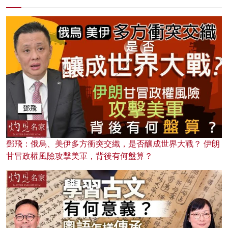
鄧飛：俄烏、美伊多方衝突交織，是否釀成世界大戰？ 伊朗
甘冒政權風險攻擊美軍，背後有何盤算？