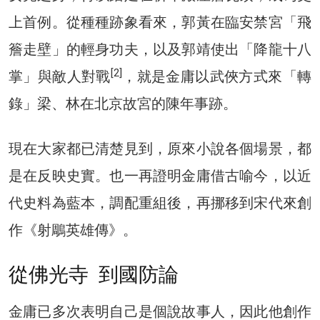
上首例。從種種跡象看來，郭黃在臨安禁宮「飛
簷走壁」的輕身功夫，以及郭靖使出「降龍十八
[2]
掌」與敵人對戰
，就是金庸以武俠方式來「轉
錄」梁、林在北京故宮的陳年事跡。
現在大家都已清楚見到，原來小說各個場景，都
是在反映史實。也一再證明金庸借古喻今，以近
代史料為藍本，調配重組後，再挪移到宋代來創
作《射鵰英雄傳》。
從佛光寺 到國防論
金庸已多次表明自己是個說故事人，因此他創作