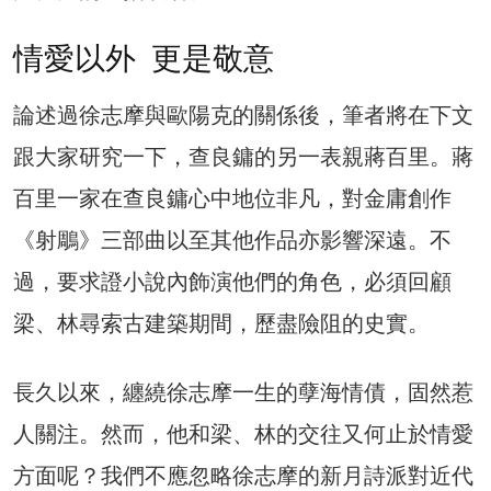
情愛以外 更是敬意
論述過徐志摩與歐陽克的關係後，筆者將在下文
跟大家研究一下，查良鏞的另一表親蔣百里。蔣
百里一家在查良鏞心中地位非凡，對金庸創作
《射鵰》三部曲以至其他作品亦影響深遠。不
過，要求證小說內飾演他們的角色，必須回顧
梁、林尋索古建築期間，歷盡險阻的史實。
長久以來，纏繞徐志摩一生的孽海情債，固然惹
人關注。然而，他和梁、林的交往又何止於情愛
方面呢？我們不應忽略徐志摩的新月詩派對近代