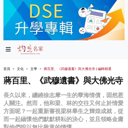
政局
教育
文化
財經
首頁
文化
文學
蔣百里、《武穆遺書》與大佛光寺 | 編輯精選
生活
蔣百里、《武穆遺書》與大佛光寺
健康
長久以來，纏繞徐志摩一生的孽海情債，固然惹
商業
人關注。然而，他和梁、林的交往又何止於情愛
方面呢？一起重新審視梁林畢生之輝煌成就，從
科技
而一起緬懷他們默默耕耘的決心，並且領略金庸
影片
對他們投以無比敬意的情懷。