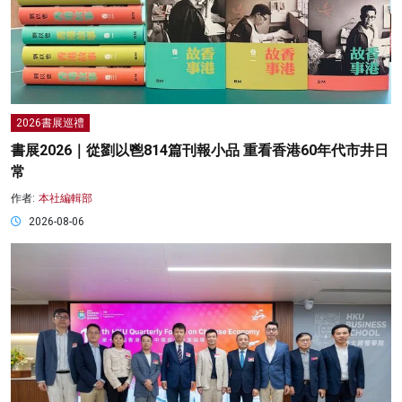
2026書展巡禮
書展2026｜從劉以鬯814篇刊報小品 重看香港60年代市井日
常
作者:
本社編輯部
2026-08-06