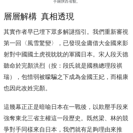
手繪陝西省貌。
層層解構 真相透現
其實作者早已埋下眾多解謎指引。我們重新審視
第一回〈風雪驚變〉，已發現金庸借大金國來影
射對中國國土虎視眈眈的軍國日本。宋人段天德
聽命於完顏洪烈（按：段氏就是國務總理段祺
瑞），包惜弱被矇騙之下成為金國王妃，而楊康
也因此改姓完顏。
這幾幕正正是暗喻日本在一戰後，以欺壓手段來
強奪東北三省主權這一段歷史。既然梁、林的競
爭對手同樣來自日本，我們就有足夠理由來推