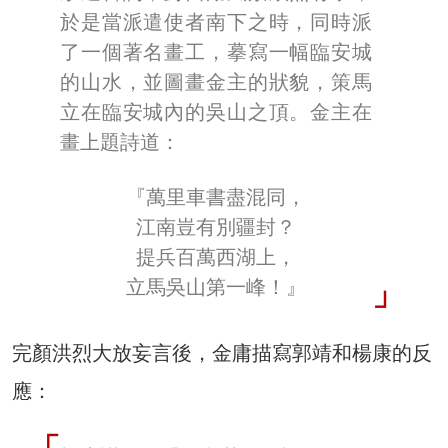
於是當派遣使者南下之時，同時派
了一個著名畫工，摹寫一幅臨安城
的山水，並圖畫金主的狀貌，策馬
立在臨安城內的吳山之頂。金主在
畫上題詩道：
『萬里車書盡混同，
江南豈有別疆封？
提兵百萬西湖上，
立馬吳山第一峰！』
完顏洪烈大放妄言後，金庸描寫郭靖和楊康的反
應：