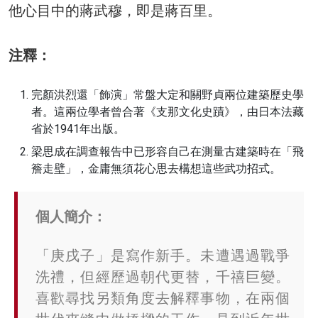
他心目中的蔣武穆，即是蔣百里。
注釋：
完顏洪烈還「飾演」常盤大定和關野貞兩位建築歷史學
者。這兩位學者曾合著《支那文化史蹟》，由日本法藏
省於1941年出版。
梁思成在調查報告中已形容自己在測量古建築時在「飛
簷走壁」，金庸無須花心思去構想這些武功招式。
個人簡介：
「庚戌子」是寫作新手。未遭遇過戰爭
洗禮，但經歷過朝代更替，千禧巨變。
喜歡尋找另類角度去解釋事物，在兩個