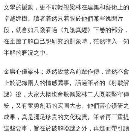
文學的撼動，更不能輕視梁林在建築和藝術上的
卓越建樹。讀者若然只着眼於他們某些逸聞片
段，就會如只窺看過《九陰真經》下卷的部分，
在企圖了解自己想研究的對象時，茫然墮入一知
半解的窘況之中。
金庸心儀梁林；既然銳意為前輩作傳，當然不會
止於記錄兩人的情感舊事。讀過筆者的《射鵰解
謎》後，大家大概也會敬佩梁林二人既能堅守傳
統，又有奮勇創新的宏圖大志。他們苦心鑽研之
成果，真是彌足珍貴的文化瑰寶。筆者再三重提
這些要事，旨在於破解啞謎之外，再進而帶引讀