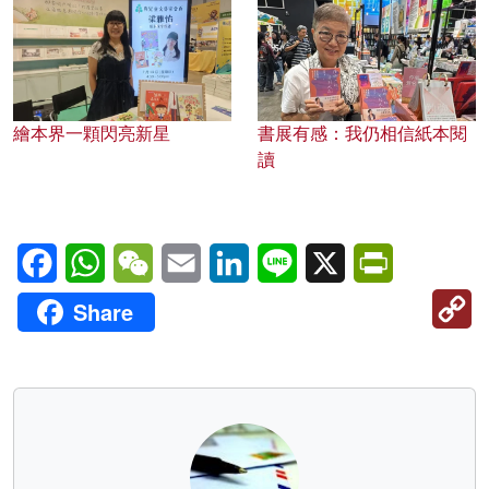
繪本界一顆閃亮新星
書展有感：我仍相信紙本閱
讀
Facebook
WhatsApp
WeChat
Email
LinkedIn
Line
X
PrintFriendl
C
Share
Li