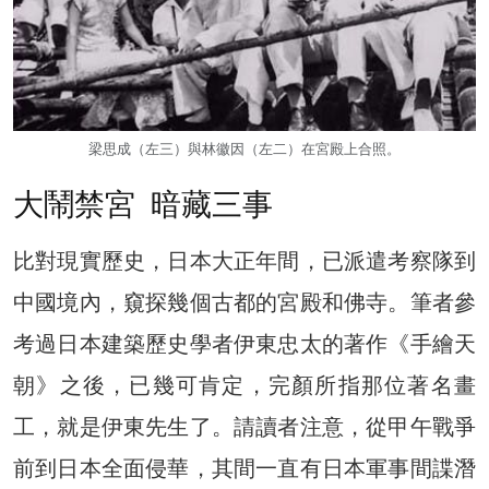
梁思成（左三）與林徽因（左二）在宮殿上合照。
大鬧禁宮 暗藏三事
比對現實歷史，日本大正年間，已派遣考察隊到
中國境內，窺探幾個古都的宮殿和佛寺。筆者參
考過日本建築歷史學者伊東忠太的著作《手繪天
朝》之後，已幾可肯定，完顏所指那位著名畫
工，就是伊東先生了。請讀者注意，從甲午戰爭
前到日本全面侵華，其間一直有日本軍事間諜潛