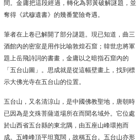
間。金庸把這段經過，轉化為郭黃破解謎題，並
奪得《武穆遺書》的幾番驚險奇遇。
筆者在上卷已解開了部分謎題。現已知道，曲三
酒館內的密室是用作比喻敦煌石窟；韓世忠將軍
題上岳飛詩詞的書畫，金庸以之暗指石窟內的
「五台山圖」。思成就是從這幅壁畫上，找到標
示大佛光寺在五台山的位置。
五台山，又名清涼山，是中國佛教聖地，唐朝時
已因為是文殊菩薩道場所在而聞名域外。它位處
於山西省五台縣的東北隅，由五座山峰環抱而
成。五峰峰頂平坦寬闊，故稱五台。五台山亦形