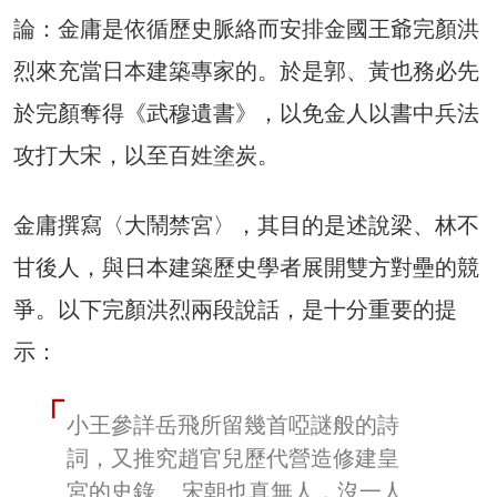
論：金庸是依循歷史脈絡而安排金國王爺完顏洪
烈來充當日本建築專家的。於是郭、黃也務必先
於完顏奪得《武穆遺書》，以免金人以書中兵法
攻打大宋，以至百姓塗炭。
金庸撰寫〈大鬧禁宮〉，其目的是述說梁、林不
甘後人，與日本建築歷史學者展開雙方對壘的競
爭。以下完顏洪烈兩段說話，是十分重要的提
示：
小王參詳岳飛所留幾首啞謎般的詩
詞，又推究趙官兒歷代營造修建皇
宮的史錄……宋朝也真無人，沒一人