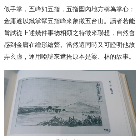
似手掌，五峰如五指，五指圍內地方稱為掌心；
金庸遂以鐵掌幫五指峰來象徵五台山。讀者若能
嘗試從上述幾件事物相類之特徵來聯想，自然會
感到金庸在繪形繪聲。當然這同時又可證明他故
弄玄虛，運用啞謎來遮掩原本是梁、林的故事。