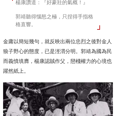
楊康讚道：『好豪壯的氣概！』
郭靖聽得惱怒之極，只捏得手指格
格直響。
金庸以簡短幾句，就反映出兩位忠烈之後對金人
狼子野心的態度，已是涇渭分明。郭靖為國為民
而義憤填膺，楊康認賊作父，戀棧權力的心境也
躍然紙上。