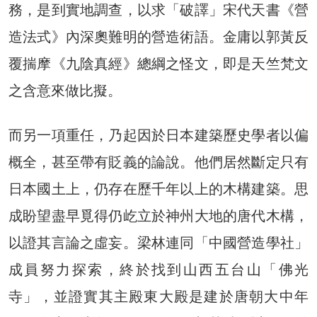
務，是到實地調查，以求「破譯」宋代天書《營
造法式》內深奧難明的營造術語。金庸以郭黃反
覆揣摩《九陰真經》總綱之怪文，即是天竺梵文
之含意來做比擬。
而另一項重任，乃起因於日本建築歷史學者以偏
概全，甚至帶有貶義的論說。他們居然斷定只有
日本國土上，仍存在歷千年以上的木構建築。思
成盼望盡早覓得仍屹立於神州大地的唐代木構，
以證其言論之虛妄。梁林連同「中國營造學社」
成員努力探索，終於找到山西五台山「佛光
寺」，並證實其主殿東大殿是建於唐朝大中年