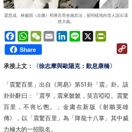
梁思成、林徽因（左圖）和蔣百里各施其法，卻同樣地向世人說出凜
然大義。
Facebook
WhatsApp
WeChat
Email
LinkedIn
Line
X
PrintFriendl
C
Share
Li
承接上文：
〈徐志摩與歐陽克：歎息康橋〉
「震驚百里」出自《周易》第51卦「震」卦。該
卦卦辭曰：「震亨，震來虩虩，笑言啞啞。震驚
百里，不喪匕鬯。」金庸在新版《射鵰英雄
傳》，以「震驚百里」為「降龍十八掌」其中威
力極大的一招取名。