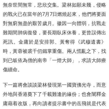
無奈世間無常，悲欣交集。梁林如願未幾，侵略
的戰火已在當年的7月7日燃燒起來，他們將要面
對無窮無盡的艱苦歲月。徽因一向體弱，抗戰走
難期間肺病復發，要長期臥床休養，更曾誤傳出
死訊。金庸於是安排郭、黃奪得《武穆遺書》
時，黃蓉被裘千仞鐵掌重傷。兩人慌亂之下，找
到已皈依為僧的南帝「一燈大師」，求請大師療
傷續命。
下一篇將會談談梁林發現第一國寶佛光寺，而意
外地與香港奠下了千載難逢的緣份；也會闡釋金
庸藉着改版，再向讀者提示書中的岳飛就是代表