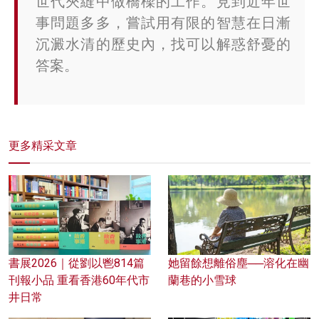
世代夾縫中做橋樑的工作。見到近年世
事問題多多，嘗試用有限的智慧在日漸
沉澱水清的歷史內，找可以解惑舒憂的
答案。
更多精采文章
書展2026｜從劉以鬯814篇
她留餘想離俗塵──溶化在幽
刊報小品 重看香港60年代市
蘭巷的小雪球
井日常