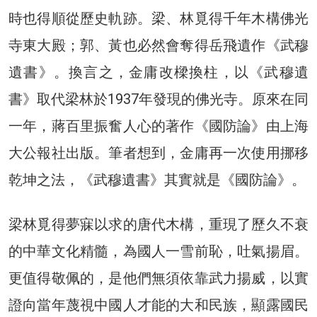
時也得順從歷史軌跡。梁、林覓得千年木構佛光
寺東大殿；郭、黃也必然會奪得岳飛遺作《武穆
遺書》。換言之，金庸改樑換柱，以《武穆遺
書》取代梁林於1937年發現的佛光寺。原來在同
一年，蔣百里振奮人心的著作《國防論》由上海
大公報社出版。筆者想到，金庸再一次使用挪移
乾坤之法，《武穆遺書》其實就是《國防論》。
梁林覓得夢寐以求的唐代木構，重現了歷久不衰
的中華文化精髓，為國人一雪前恥，吐氣揚眉。
更值得敬佩的，是他們無須依靠武力揚威，以實
證向當年蔑視中國人才能的大和民族，顯露國民