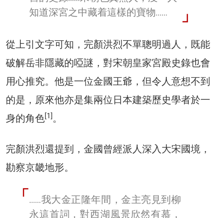
知道深宮之中藏着這樣的寶物……
從上引文字可知，完顏洪烈不單聰明過人，既能
破解岳非隱藏的啞謎，對宋朝皇家宮殿史錄也會
用心推究。他是一位金國王爺，但令人意想不到
的是，原來他亦是集兩位日本建築歷史學者於一
[1]
身的角色
。
完顏洪烈還提到，金國曾經派人深入大宋國境，
勘察京畿地形。
……我大金正隆年間，金主亮見到柳
永這首詞，對西湖風景欣然有慕，