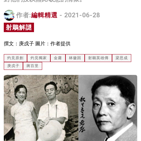
名家榜
作者:
編輯精選
- 2021-06-28
灼見活動
射鵰解謎
關於我們
撰文：庚戌子 圖片：作者提供
灼見原創
灼見獨家
金庸
林徽因
射鵰英雄傳
梁思成
庚戌子
蔣百里