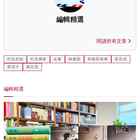
編輯精選
閱讀所有文章
灼見原創
灼見獨家
金庸
林徽因
射鵰英雄傳
梁思成
庚戌子
蔣百里
編輯精選