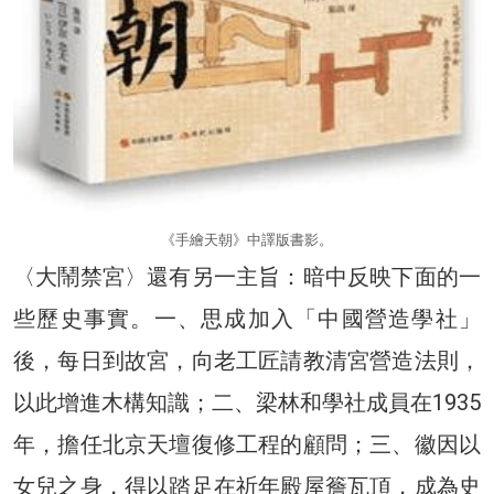
《手繪天朝》中譯版書影。
〈大鬧禁宮〉還有另一主旨：暗中反映下面的一
些歷史事實。一、思成加入「中國營造學社」
後，每日到故宮，向老工匠請教清宮營造法則，
以此增進木構知識；二、梁林和學社成員在1935
年，擔任北京天壇復修工程的顧問；三、徽因以
女兒之身，得以踏足在祈年殿屋簷瓦頂，成為史