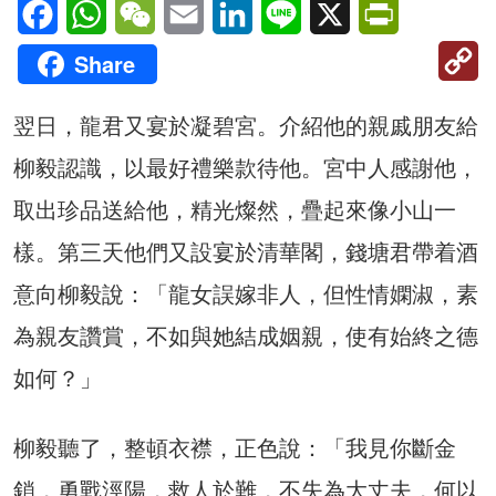
Facebook
WhatsApp
WeChat
Email
LinkedIn
Line
X
PrintFriendl
C
Share
Li
翌日，龍君又宴於凝碧宮。介紹他的親戚朋友給
柳毅認識，以最好禮樂款待他。宮中人感謝他，
取出珍品送給他，精光燦然，疊起來像小山一
樣。第三天他們又設宴於清華閣，錢塘君帶着酒
意向柳毅說：「龍女誤嫁非人，但性情嫻淑，素
為親友讚賞，不如與她結成姻親，使有始終之德
如何？」
柳毅聽了，整頓衣襟，正色說：「我見你斷金
鎖，勇戰涇陽，救人於難，不失為大丈夫，何以