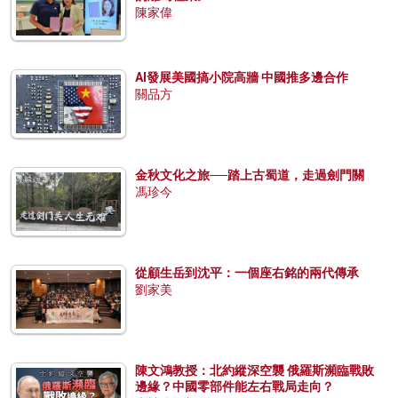
陳家偉
AI發展美國搞小院高牆 中國推多邊合作
關品方
金秋文化之旅──踏上古蜀道，走過劍門關
馮珍今
從顧生岳到沈平：一個座右銘的兩代傳承
劉家美
陳文鴻教授：北約縱深空襲 俄羅斯瀕臨戰敗
邊緣？中國零部件能左右戰局走向？