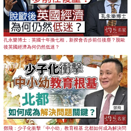
孔永樂博士：英國十年換七相，新揆會否步前任後塵？脫歐
後英國經濟為何仍然低迷？
鄧飛：少子化衝擊「中小幼」教育根基 北都如何成為解決問