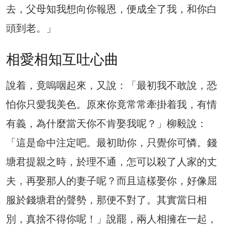
去，父母知我想向你報恩，便成全了我，和你白
頭到老。」
相愛相知互吐心曲
說着，竟嗚咽起來，又說：「最初我不敢說，恐
怕你只愛我美色。原來你竟常常牽掛着我，有情
有義，為什麼當天你不肯娶我呢？」柳毅說：
「這是命中注定吧。最初助你，只覺你可憐。錢
塘君提親之時，於理不通，怎可以殺了人家的丈
夫，再娶那人的妻子呢？而且這樣娶你，好像屈
服於錢塘君的聲勢，那便不對了。其實當日相
別，真捨不得你呢！」說罷，兩人相擁在一起，