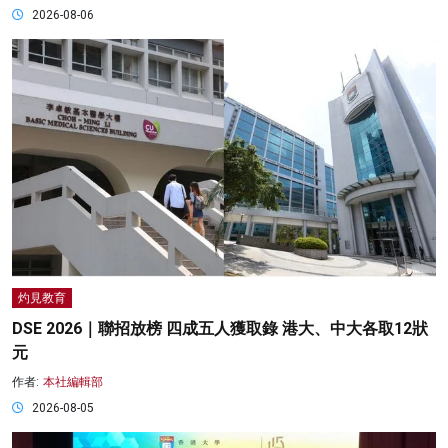
2026-08-06
灼見教育
DSE 2026｜聯招放榜 四成五人獲取錄 港大、中大各取12狀
元
作者:
本社編輯部
2026-08-05