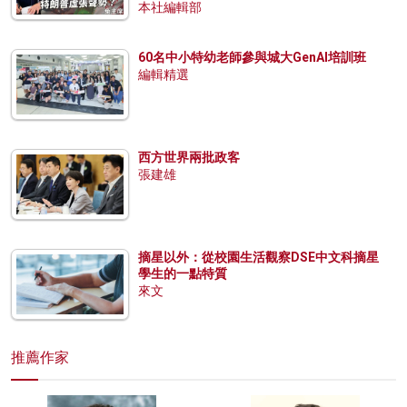
本社編輯部
60名中小特幼老師參與城大GenAI培訓班
編輯精選
西方世界兩批政客
張建雄
摘星以外：從校園生活觀察DSE中文科摘星
學生的一點特質
來文
推薦作家