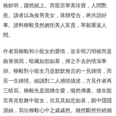
格鮮明，躍然紙上。而龍宮華美珍寶，人間艷
羨。讀者以為俊男美女，珠聯璧合，將共諧好
事。誰料柳毅竟然婉拒美人富貴，寧願重返人
間。
作者寫柳毅和小龍女的愛情，並非明刀明槍而是
曲筆側寫，暗藏如怨如慕，揮之不去的情深牽
掛。柳毅對小龍女乃是默默無言的一見鍾情，而
至一生鍾情。細讀對二人感情描述，方見作者再
三暗寫。柳毅先是因憐生愛，慨然傳書。後在龍
宮再見歌舞中龍女，但見其如悲如喜，眼中隱隱
淚絲，寫出柳毅心中之戚戚然。雖然斷然拒絕婚