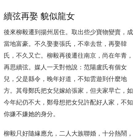
續弦再娶 貌似龍女
後來柳毅遷到揚州居住。取出些少寶物變賣，成
當地富豪。不久娶妻張氏，不幸去世，再娶韓
氏，不久又亡。柳毅再後遷往南京，尚在年青，
再思續弦。媒人一天對他說：范陽盧氏有個女
兒，父是縣令，晚年好道，不知雲遊到什麼地
方。其母鄭氏把女兒嫁給張家，但夫家早亡，如
今年紀仍不大，鄭母想把女兒許配好人家，不知
你嫌不嫌她的身分。
柳毅只好隨緣應允，二人大族聯婚，十分熱鬧，