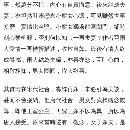
事，然萬分不捨，內心有自責悔意。後來結成夫
妻，亦坦然吐露戀念小龍女心懷，可見雖然世事
多磨，實情比金堅。小龍女獨處龍宮閨門，卻時
刻心繫柳毅，否則何以知其一再喪妻？作者寫兩
人愛情一再轉折描述，收放自如。最後有情人終
成眷屬，兩人結為夫婦，亦喜亦悲，互吐心曲，
相敬相知，男女團圓，皆大歡喜。
其實若在宋代社會，寡婦再嫁，未必引為美談，
甚而不會接納。但唐代社會，男女對貞操觀念較
薄，即使王室公主，再嫁三嫁不以為異，所以為
唐人接受。原來當時還有一觀念，女子嫁夫，是