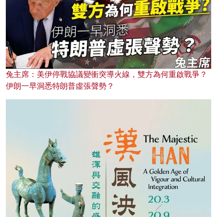
兔主席：美伊停戰協議變衝突導火線，雙方為何重啟戰爭？
伊朗一早洞悉特朗普虛張聲勢？