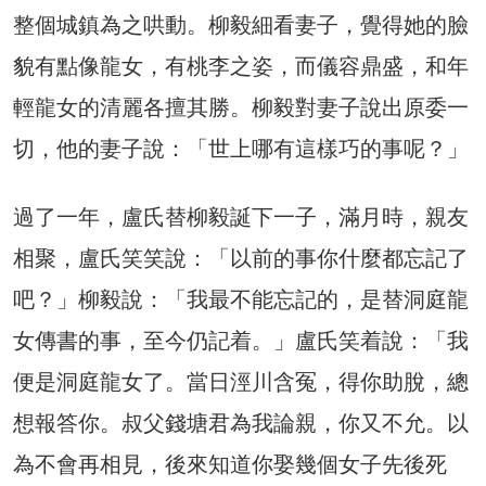
整個城鎮為之哄動。柳毅細看妻子，覺得她的臉
貌有點像龍女，有桃李之姿，而儀容鼎盛，和年
輕龍女的清麗各擅其勝。柳毅對妻子說出原委一
切，他的妻子說：「世上哪有這樣巧的事呢？」
過了一年，盧氏替柳毅誕下一子，滿月時，親友
相聚，盧氏笑笑說：「以前的事你什麼都忘記了
吧？」柳毅說：「我最不能忘記的，是替洞庭龍
女傳書的事，至今仍記着。」盧氏笑着說：「我
便是洞庭龍女了。當日涇川含冤，得你助脫，總
想報答你。叔父錢塘君為我論親，你又不允。以
為不會再相見，後來知道你娶幾個女子先後死