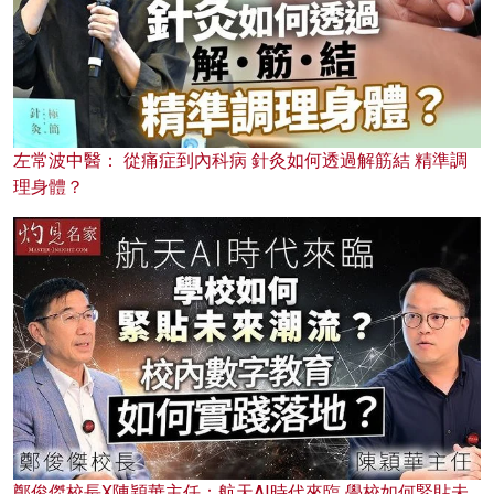
左常波中醫： 從痛症到內科病 針灸如何透過解筋結 精準調
理身體？
鄭俊傑校長X陳穎華主任：航天AI時代來臨 學校如何緊貼未