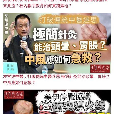
來潮流？校內數字教育如何實踐落地？
左常波中醫：打破傳統中醫迷思 極簡針灸能治頭暈、胃脹？
中風應如何急救？