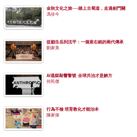
金秋文化之旅──踏上古蜀道，走過劍門關
馮珍今
從顧生岳到沈平：一個座右銘的兩代傳承
劉家美
AI逃獄敲響警號 全球共治才是解方
何民傑
行為不檢 培育教化才能治本
陳家偉