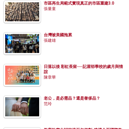
市區再生局範式實現真正的市區重建3.0
張量童
台灣被美國拖累
張建雄
日落以後 彩虹長留──記屋邨學校的歲月與情
誼
陳章華
老公，是必需品？還是奢侈品？
范玲