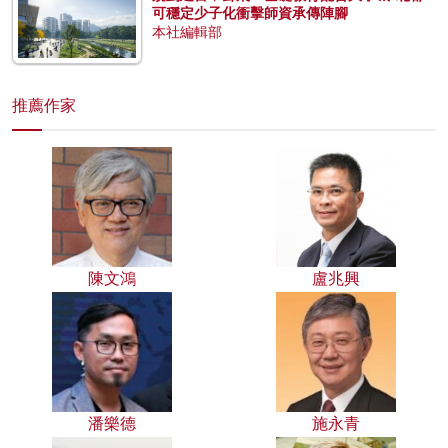
可穩定少子化衝擊師資承傳陣腳
本社編輯部
推薦作家
陳文鴻
盧兆興
潘樂德
施永青