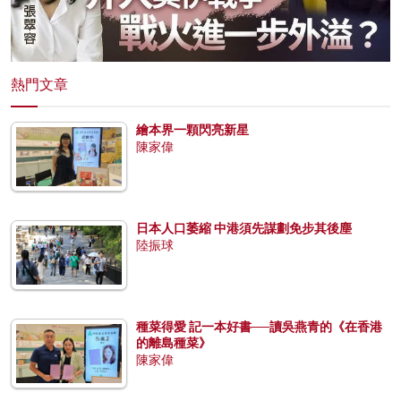
熱門文章
繪本界一顆閃亮新星
陳家偉
日本人口萎縮 中港須先謀劃免步其後塵
陸振球
種菜得愛 記一本好書──讀吳燕青的《在香港
的離島種菜》
陳家偉