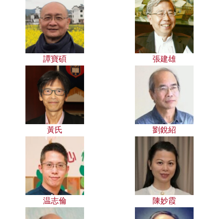
譚寶碩
張建雄
黃氏
劉銳紹
温志倫
陳妙霞