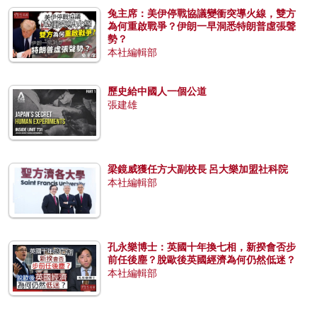
兔主席：美伊停戰協議變衝突導火線，雙方
為何重啟戰爭？伊朗一早洞悉特朗普虛張聲
勢？
本社編輯部
歷史給中國人一個公道
張建雄
梁鏡威獲任方大副校長 呂大樂加盟社科院
本社編輯部
孔永樂博士：英國十年換七相，新揆會否步
前任後塵？脫歐後英國經濟為何仍然低迷？
本社編輯部