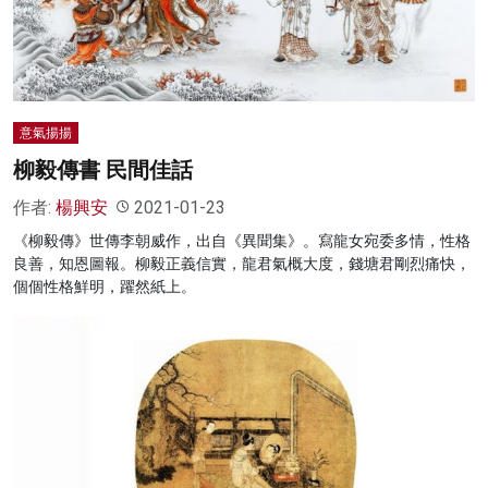
名家榜
灼見活動
關於我們
意氣揚揚
柳毅傳書 民間佳話
作者:
楊興安
2021-01-23
《柳毅傳》世傳李朝威作，出自《異聞集》。寫龍女宛委多情，性格
良善，知恩圖報。柳毅正義信實，龍君氣概大度，錢塘君剛烈痛快，
個個性格鮮明，躍然紙上。