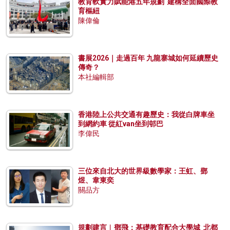
教育軟實力賦能港五年規劃 建構全面國際教
育樞紐
陳偉倫
書展2026｜走過百年 九龍寨城如何延續歷史
傳奇？
本社編輯部
香港陸上公共交通有趣歷史：我從白牌車坐
到網約車 從紅van坐到邨巴
李偉民
三位來自北大的世界級數學家：王虹、鄧
煜、韋東奕
關品方
規劃建言︱鄧飛：基礎教育配合大學城 北都