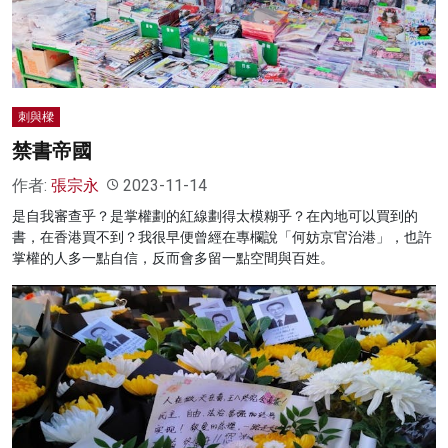
刺與樑
禁書帝國
作者:
張宗永
2023-11-14
是自我審查乎？是掌權劃的紅線劃得太模糊乎？在內地可以買到的
書，在香港買不到？我很早便曾經在專欄說「何妨京官治港」，也許
掌權的人多一點自信，反而會多留一點空間與百姓。