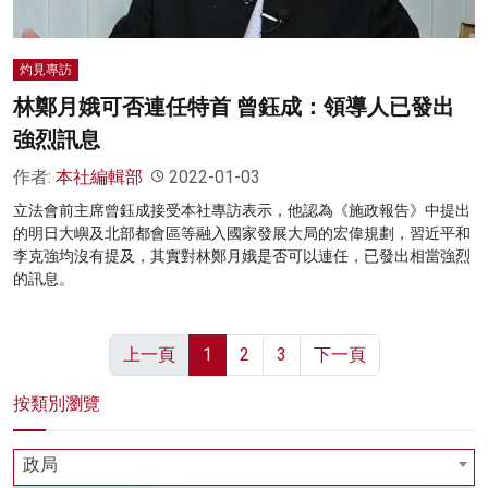
灼見專訪
林鄭月娥可否連任特首 曾鈺成：領導人已發出
強烈訊息
作者:
本社編輯部
2022-01-03
立法會前主席曾鈺成接受本社專訪表示，他認為《施政報告》中提出
的明日大嶼及北部都會區等融入國家發展大局的宏偉規劃，習近平和
李克強均沒有提及，其實對林鄭月娥是否可以連任，已發出相當強烈
的訊息。
上一頁
1
2
3
下一頁
按類別瀏覽
政局