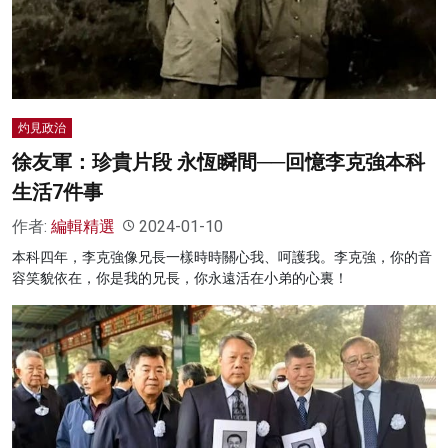
名家榜
灼見活動
關於我們
灼見政治
徐友軍：珍貴片段 永恆瞬間──回憶李克強本科
生活7件事
作者:
編輯精選
2024-01-10
本科四年，李克強像兄長一樣時時關心我、呵護我。李克強，你的音
容笑貌依在，你是我的兄長，你永遠活在小弟的心裏！