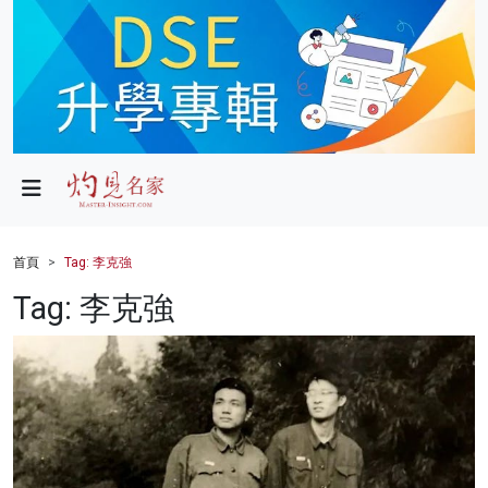
政局
教育
文化
財經
首頁
Tag: 李克強
生活
Tag: 李克強
健康
商業
科技
影片