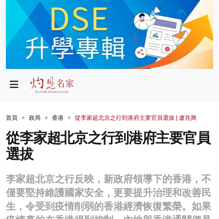
政局
教育
文化
財經
首頁
政局
香港
從李家超北京之行到港府主要官員選拔 | 盧兆興
生活
從李家超北京之行到港府主要官員
選拔
健康
商業
李家超北京之行反映，新政府領導下的香港，不
僅要堅持維護國家安全，更要提升治理和改善民
科技
生，令受到疫情削弱的香港經濟恢復繁榮。如果
影片