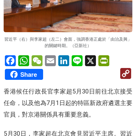
習近平（右）與李家超（左二）會面，強調香港正處於「由治及興」
的關鍵時期。（亞新社）
Facebook
WhatsApp
WeChat
Email
LinkedIn
Line
X
PrintFriendl
C
Share
Li
香港候任行政長官李家超5月30日前往北京接受
任命，以及他為7月1日起的特區新政府遴選主要
官員，對京港關係具有重要意義。
5月30日，李家超在北京會見習近平主席。習近