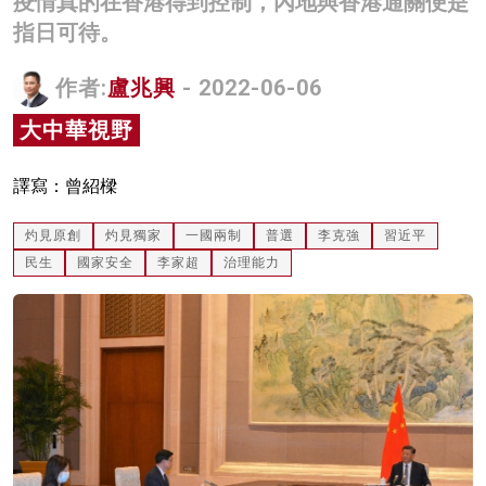
疫情真的在香港得到控制，內地與香港通關便是
名家榜
指日可待。
灼見活動
作者:
盧兆興
- 2022-06-06
關於我們
大中華視野
譯寫：曾紹樑
灼見原創
灼見獨家
一國兩制
普選
李克強
習近平
民生
國家安全
李家超
治理能力