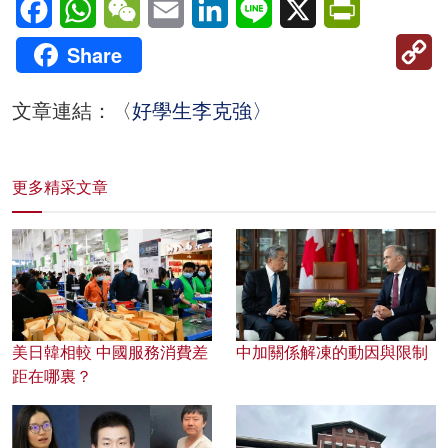
C
Share
Li
文章連結：〈
好學生李克強〉
更多精采文章
美日韓相較 中國服務消費差
中加關係解凍的動因與限制
距在哪裏？