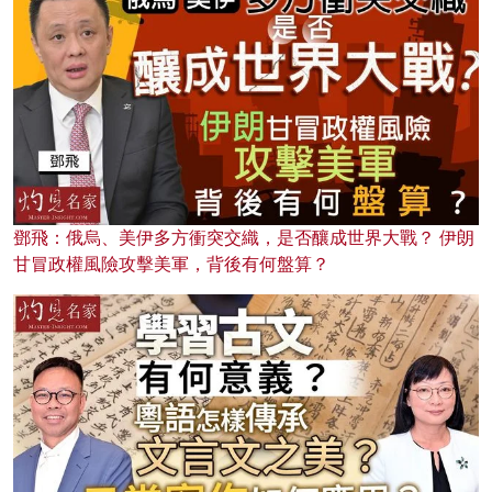
鄧飛：俄烏、美伊多方衝突交織，是否釀成世界大戰？ 伊朗
甘冒政權風險攻擊美軍，背後有何盤算？