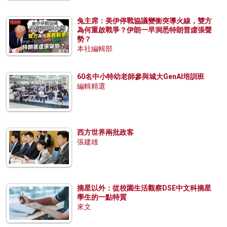
兔主席：美伊停戰協議變衝突導火線，雙方
為何重啟戰爭？伊朗一早洞悉特朗普虛張聲
勢？
本社編輯部
60名中小特幼老師參與城大GenAI培訓班
編輯精選
西方世界兩批政客
張建雄
摘星以外：從校園生活觀察DSE中文科摘星
學生的一點特質
來文