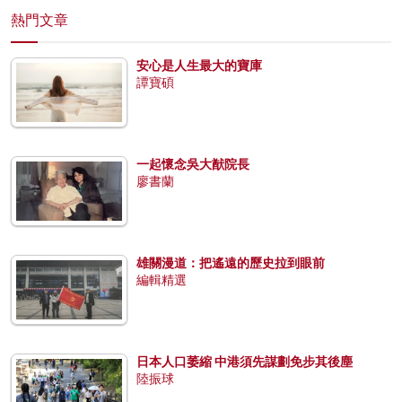
熱門文章
安心是人生最大的寶庫
譚寶碩
一起懷念吳大猷院長
廖書蘭
雄關漫道：把遙遠的歷史拉到眼前
編輯精選
日本人口萎縮 中港須先謀劃免步其後塵
陸振球