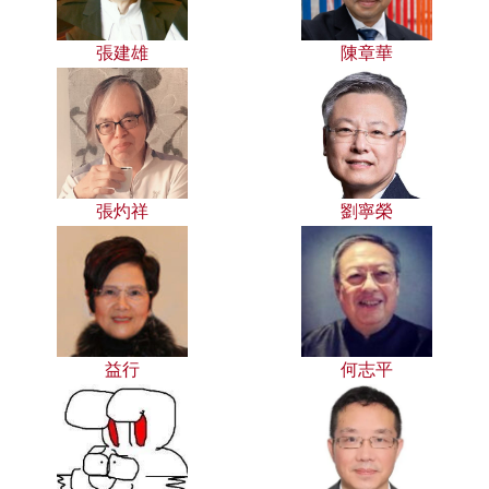
張建雄
陳章華
張灼祥
劉寧榮
益行
何志平