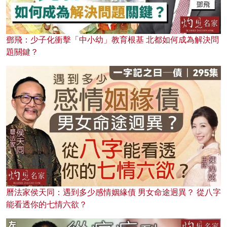
鄧飛：少子化衝擊「中小幼」教育根基 北都如何成為解決問
題關鍵？
曆法家侯天同：遇到多少感情姻緣債 男女命途迥異？ 從八字
能看透你的七情六欲？