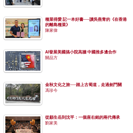
種菜得愛 記一本好書──讀吳燕青的《在香港
的離島種菜》
陳家偉
AI發展美國搞小院高牆 中國推多邊合作
關品方
金秋文化之旅──踏上古蜀道，走過劍門關
馮珍今
從顧生岳到沈平：一個座右銘的兩代傳承
劉家美