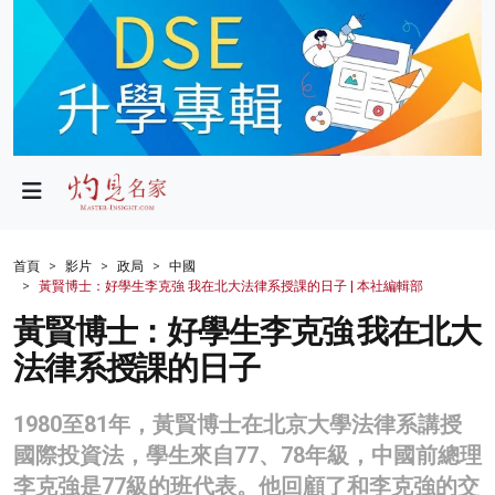
政局
教育
文化
財經
首頁
影片
政局
中國
黃賢博士：好學生李克強 我在北大法律系授課的日子 | 本社編輯部
生活
黃賢博士：好學生李克強 我在北大
健康
法律系授課的日子
商業
1980至81年，黃賢博士在北京大學法律系講授
科技
國際投資法，學生來自77、78年級，中國前總理
影片
李克強是77級的班代表。他回顧了和李克強的交