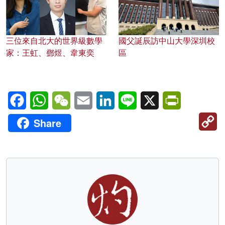
三位來自北大的世界級數學
國父誕辰訪中山大學深圳校
家：王虹、鄧煜、韋東奕
區
Facebook
WhatsApp
WeChat
Email
LinkedIn
Line
X
PrintFriendl
C
Share
Li