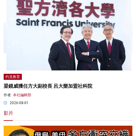
灼見教育
梁鏡威獲任方大副校長 呂大樂加盟社科院
作者:
本社編輯部
2026-08-01
影片