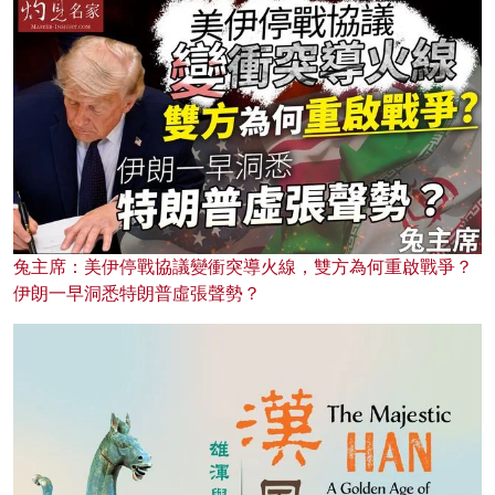
兔主席：美伊停戰協議變衝突導火線，雙方為何重啟戰爭？
伊朗一早洞悉特朗普虛張聲勢？