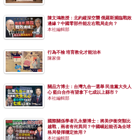
陳文鴻教授：北約縱深空襲 俄羅斯瀕臨戰敗
邊緣？中國零部件能左右戰局走向？
本社編輯部
行為不檢 培育教化才能治本
陳家偉
關品方博士：台灣九合一選舉 民進黨大失人
心 藍白合作有望拿下七成以上縣市？
本社編輯部
國際關係學者孔永樂博士：將美伊衝突類比
越戰，兩者有何異同？中國崛起能否為全球
格局發揮穩定效用？
本社編輯部