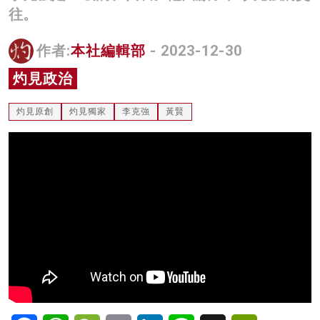
往。
名家榜
灼見活動
作者:
本社編輯部
- 2023-12-30
灼見政治
關於我們
灼見原創
灼見獨家
李克強
黃賢
Facebook
WhatsApp
WeChat
Email
LinkedIn
Line
X
PrintFriendl