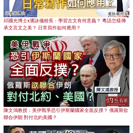
邱國光博士x潘詠儀校長：學習古文有何意義？ 粵語怎樣傳
承文言文之美？ 日常寫作如何應用？
陳文鴻教授：美伊戰爭恐引伊斯蘭國家全面反撲？ 俄羅斯欲
聯合伊朗 對付北約美國？