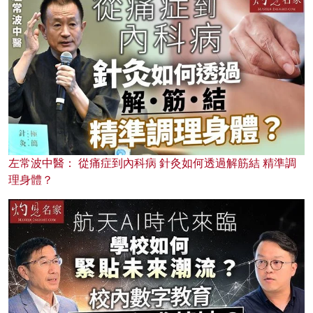
左常波中醫： 從痛症到內科病 針灸如何透過解筋結 精準調
理身體？