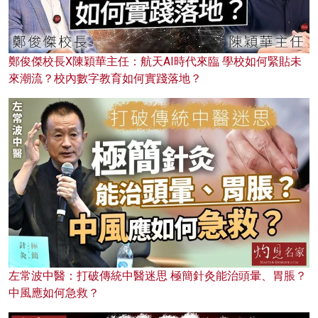
鄭俊傑校長X陳穎華主任：航天AI時代來臨 學校如何緊貼未
來潮流？校內數字教育如何實踐落地？
左常波中醫：打破傳統中醫迷思 極簡針灸能治頭暈、胃脹？
中風應如何急救？