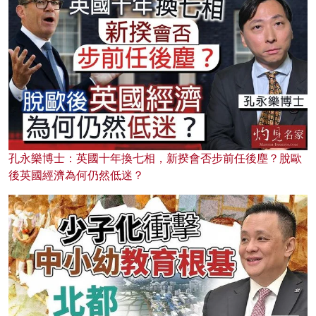
孔永樂博士：英國十年換七相，新揆會否步前任後塵？脫歐
後英國經濟為何仍然低迷？