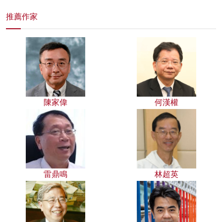
推薦作家
陳家偉
何漢權
雷鼎鳴
林超英