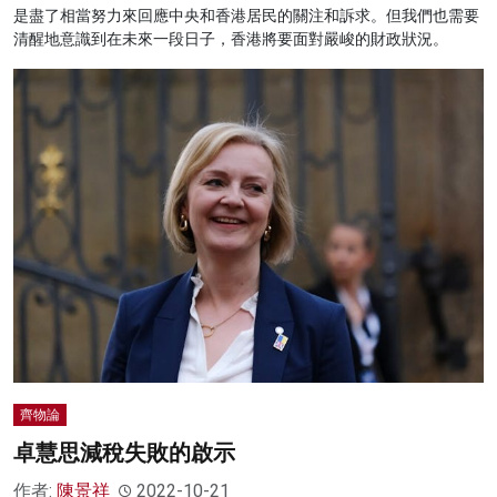
是盡了相當努力來回應中央和香港居民的關注和訴求。但我們也需要
清醒地意識到在未來一段日子，香港將要面對嚴峻的財政狀況。
齊物論
卓慧思減稅失敗的啟示
作者:
陳景祥
2022-10-21