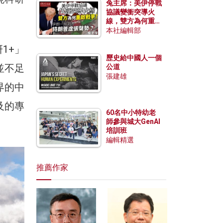
兔主席：美伊停戰
協議變衝突導火
線，雙方為何重啟
戰爭？伊朗一早洞
本社編輯部
悉特朗普虛張聲
1+」
勢？
歷史給中國人一個
並不足
公道
張建雄
界的中
及的專
60名中小特幼老
師參與城大GenAI
培訓班
編輯精選
推薦作家