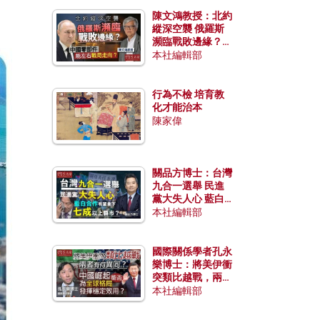
陳文鴻教授：北約
縱深空襲 俄羅斯
瀕臨戰敗邊緣？中
國零部件能左右戰
本社編輯部
局走向？
行為不檢 培育教
化才能治本
陳家偉
關品方博士：台灣
九合一選舉 民進
黨大失人心 藍白
合作有望拿下七成
本社編輯部
以上縣市？
國際關係學者孔永
樂博士：將美伊衝
突類比越戰，兩者
有何異同？中國崛
本社編輯部
起能否為全球格局
發揮穩定效用？