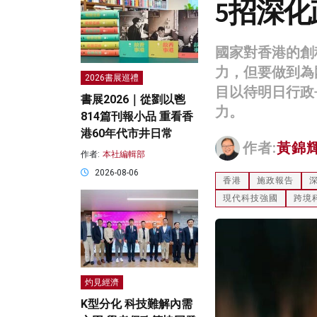
5招深化
國家對香港的創
力，但要做到為
2026書展巡禮
目以待明日行政
書展2026｜從劉以鬯
力。
814篇刊報小品 重看香
港60年代市井日常
作者:
黃錦
作者:
本社編輯部
2026-08-06
香港
施政報告
現代科技強國
跨境
灼見經濟
K型分化 科技難解內需