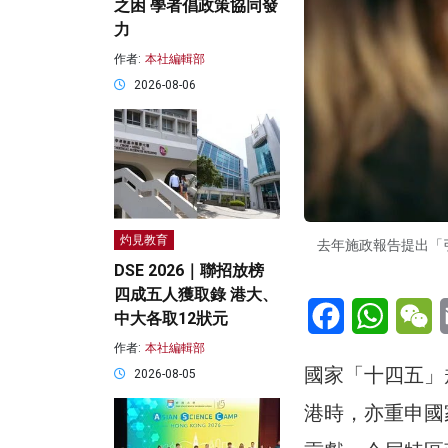
之困 學者倡政策協同發
力
作者:
本社編輯部
2026-08-06
灼見教育
去年施政報告提出「
DSE 2026｜聯招放榜
四成五人獲取錄 港大、
Facebook
WhatsA
W
中大各取12狀元
作者:
本社編輯部
國家「十四五」
2026-08-05
港時，亦重申國