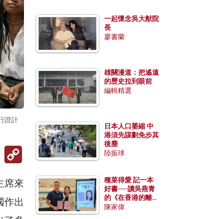
一起懷念吳大猷院
長
廖書蘭
雄關漫道：把遙遠
的歷史拉到眼前
編輯精選
行證計
日本人口萎縮 中
港須先謀劃免步其
後塵
Copy
陸振球
Link
種菜得愛 記一本
主席來
好書──讀吳燕青
的《在香港的離島
國作出
種菜》
陳家偉