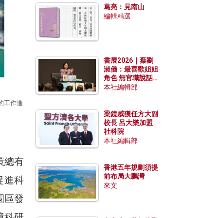
葛亮：見南山
編輯精選
書展2026｜葉劉
淑儀：最喜歡姐姐
角色 無官職說話
包袱少
本社編輯部
的工作進
梁鏡威獲任方大副
校長 呂大樂加盟
社科院
本社編輯部
策總有
香港五年規劃須提
前布局大鵬灣
促進科
來文
園區發
境科研