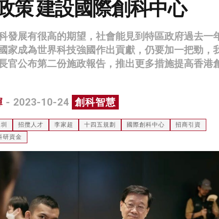
政策 建設國際創科中心
科發展有很高的期望，社會能見到特區政府過去一
國家成為世界科技強國作出貢獻，仍要加一把勁，
長官公布第二份施政報告，推出更多措施提高香港
輝
- 2023-10-24
創科智慧
深圳
招攬人才
李家超
十四五規劃
國際創科中心
招商引資
科研資金