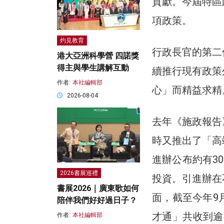
貢獻。今屆特區
項政策。
灼見教育
行政長官的第二
港大亞洲科學營 四諾獎
得主與學生講解互動
續推行現有政策
作者:
本社編輯部
心」而精益求精
2026-08-04
去年《施政報告
時又推出了「高
進辦公布約有3
2026書展巡禮
投資。引進辦在
書展2026｜廣東歌如何
面，截至今年9
陪伴我們好好過日子？
才通」共收到逾
作者:
本社編輯部