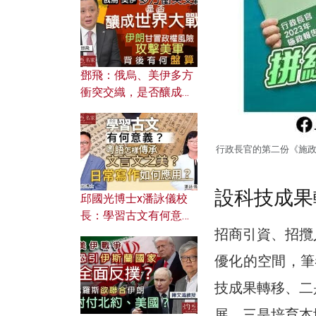
何避免遭AI演算法操
控？
鄧飛：俄烏、美伊多方
衝突交織，是否釀成世
界大戰？ 伊朗甘冒政權
風險攻擊美軍，背後有
何盤算？
行政長官的第二份《施
設科技成果
邱國光博士x潘詠儀校
長：學習古文有何意
招商引資、招攬
義？ 粵語怎樣傳承文言
文之美？ 日常寫作如何
優化的空間，筆
應用？
技成果轉移、二
展、三是培育本