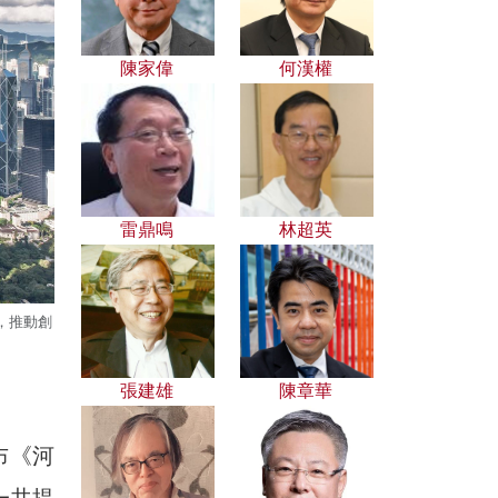
陳家偉
何漢權
雷鼎鳴
林超英
，推動創
張建雄
陳章華
布《河
一共提