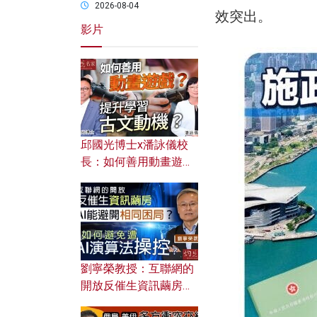
2026-08-04
效突出。
影片
邱國光博士x潘詠儀校
長：如何善用動畫遊戲
提升學習古文動機？
劉寧榮教授：互聯網的
開放反催生資訊繭房，
AI能避開相同困局？如