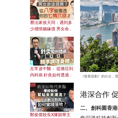
曆法家侯天同：遇到多
少感情姻緣債 男女命途
迥異？ 從八字能看透你
的七情六欲？
左常波中醫： 從痛症到
內科病 針灸如何透過解
《發展規劃》的出台，
筋結 精準調理身體？
港深合作 
二、創科園香港
鄭俊傑校長X陳穎華主
套深港科技創新