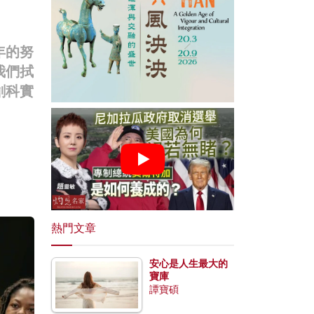
年的努
我們拭
創科實
熱門文章
安心是人生最大的
寶庫
譚寶碩