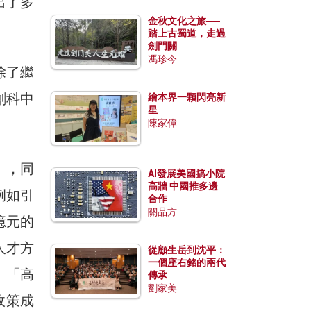
出了多
金秋文化之旅──
踏上古蜀道，走過
劍門關
馮珍今
除了繼
創科中
繪本界一顆閃亮新
星
陳家偉
」，同
AI發展美國搞小院
高牆 中國推多邊
例如引
合作
關品方
億元的
人才方
從顧生岳到沈平：
一個座右銘的兩代
，「高
傳承
劉家美
政策成