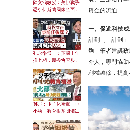
陳文鴻教授：美伊戰爭
恐引伊斯蘭國家全面反
資金的流通。
撲？ 俄羅斯欲聯合伊朗
對付北約美國？
一、促進科技成
計劃（「計劃」
夠，筆者建議政
孔永樂博士：英國十年
換七相，新揆會否步前
介人，專門協助
任後塵？脫歐後英國經
利權轉移，提高
濟為何仍然低迷？
鄧飛：少子化衝擊「中
小幼」教育根基 北都如
何成為解決問題關鍵？