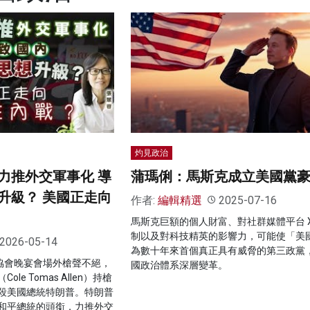
灼見政治
力推外交軍事化 導
蒲瑪俐：馬斯克成立美國黨
升級？ 美國正走向
作者:
編輯精選
2025-07-16
馬斯克巨額的個人財富、對社群媒體平台 X
制以及對科技精英的影響力，可能使「美
2026-05-14
為數十年來首個真正具有威脅的第三政黨
者協會晚宴會場外槍聲不絕，
國政治體系深層變革。
e Tomas Allen）持槍
殺美國總統特朗普。特朗普
和平總統的頭銜，力推外交