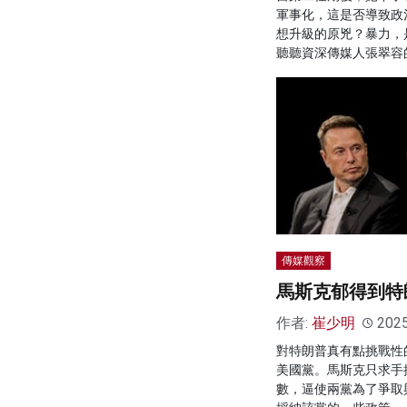
軍事化，這是否導致政
想升級的原兇？暴力，
聽聽資深傳媒人張翠容
傳媒觀察
馬斯克郁得到特
作者:
崔少明
202
對特朗普真有點挑戰性
美國黨。馬斯克只求手
數，逼使兩黨為了爭取