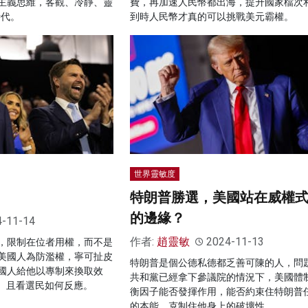
主義思維，客觀、冷靜、靈
費，再加速人民幣都出海，提升國家檔次
時代。
到時人民幣才真的可以挑戰美元霸權。
世界靈敏度
特朗普勝選，美國站在威權
的邊緣？
4-11-14
作者:
趙靈敏
2024-11-13
，限制在位者用權，而不是
美國人為防濫權，寧可扯皮
特朗普是個公德私德都乏善可陳的人，問
求國人給他以專制來換取效
共和黨已經拿下參議院的情況下，美國體
can。且看選民如何反應。
衡因子能否發揮作用，能否約束住特朗普
的本能，克制住他身上的破壞性。