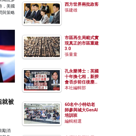
西方世界兩批政客
時，美國
張建雄
問與策略
市區再生局範式實
現真正的市區重建
3.0
張量童
孔永樂博士：英國
十年換七相，新揆
會否步前任後塵？
脫歐後英國經濟為
本社編輯部
何仍然低迷？
指就被
60名中小特幼老
師參與城大GenAI
培訓班
編輯精選
鼓勵消