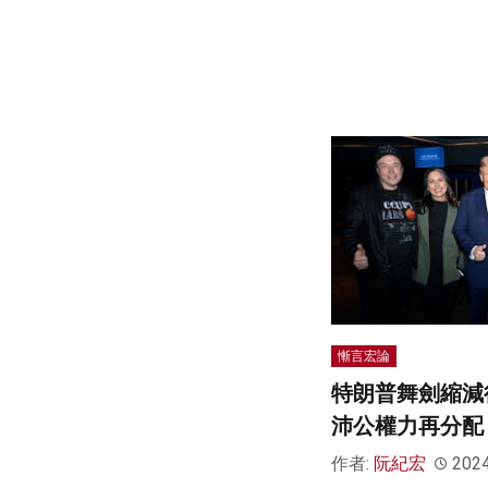
慚言宏論
特朗普舞劍縮減
沛公權力再分配
作者:
阮紀宏
202