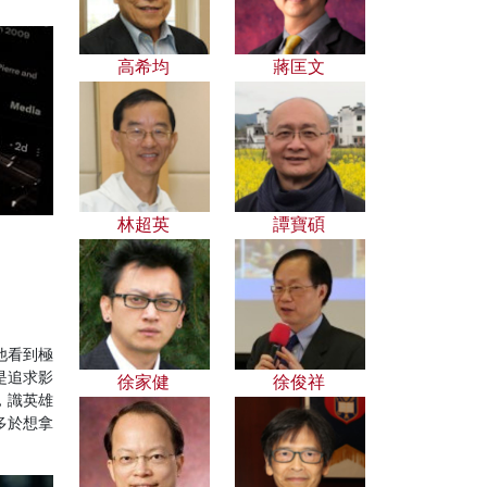
高希均
蔣匡文
林超英
譚寶碩
他看到極
是追求影
徐家健
徐俊祥
，識英雄
多於想拿