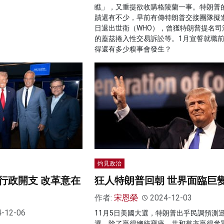
瞧」，又重提欲收購格陵蘭一事。特朗普
蹟還有不少，早前有傳特朗普交接團隊擬
日退出世衛（WHO），曾獲特朗普提名司
的蓋茲捲入性交易訴訟等。1月宣誓就職
得還有多少糗事會發生？
灼見政治
行政開支 改革意在
狂人特朗普回朝 世界面臨巨
作者:
宋恩榮
2024-12-03
4-12-06
11月5日美國大選，特朗普出乎民調預測
選，除了贏得總統寶座，共和黨亦贏得參