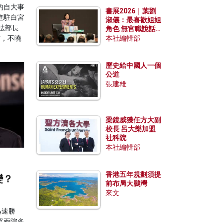
勢？
的自大事
書展2026｜葉劉
進駐白宮
淑儀：最喜歡姐姐
法部長
角色 無官職說話
包袱少
前，不曉
本社編輯部
歷史給中國人一個
公道
張建雄
梁鏡威獲任方大副
校長 呂大樂加盟
社科院
本社編輯部
香港五年規劃須提
變？
前布局大鵬灣
來文
迅速勝
眾兩院多