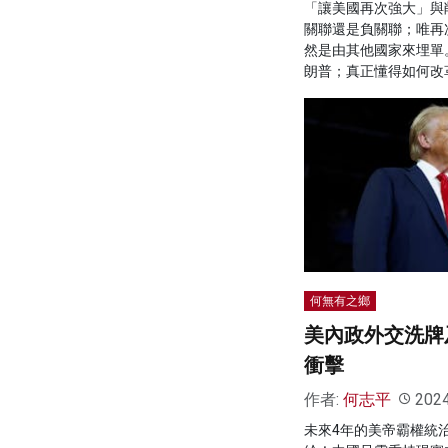
「讓美國再次強大」與
關聯還是負關聯；唯再
然是由其他國家來埋單
朗普；真正懂得如何改
何無有之鄉
美內政外交洗牌
衝擊
作者:
何志平
202
未來4年的美帝霸權統