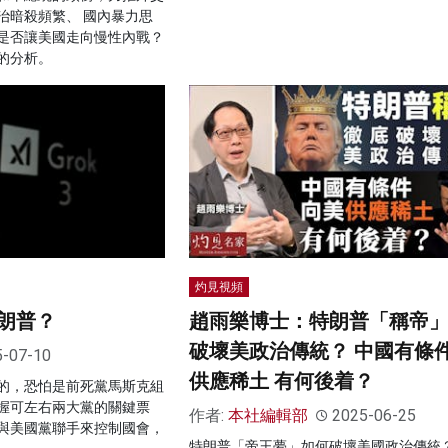
治暗殺頻繁、 國內暴力思
是否讓美國走向慢性內戰？
的分析。
灼見視頻
朗普？
趙雨樂博士：特朗普「稱帝
破壞美政治傳統？ 中國有條
5-07-10
供應稀土 有何後着？
的，恐怕是前死黨馬斯克組
握可左右兩大黨的關鍵票
作者:
本社編輯部
2025-06-25
與美國黨聯手來控制國會，
特朗普「帝王夢」如何破壞美國政治傳統