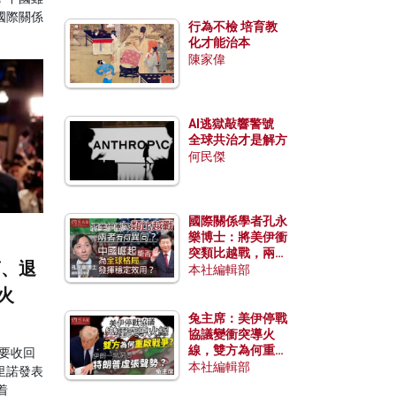
國際關係
行為不檢 培育教
化才能治本
陳家偉
AI逃獄敲響警號
全球共治才是解方
何民傑
國際關係學者孔永
樂博士：將美伊衝
突類比越戰，兩者
蘭、退
有何異同？中國崛
本社編輯部
起能否為全球格局
火
發揮穩定效用？
兔主席：美伊停戰
協議變衝突導火
線，雙方為何重啟
脅要收回
戰爭？伊朗一早洞
本社編輯部
里諾發表
悉特朗普虛張聲
着