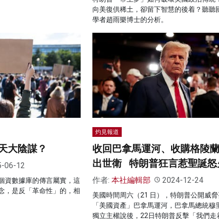
向美復供稀土，卻留下智慧的後着？聽聽
學者趙雨樂博士的分析。
灼見報道
天大陰謀？
收回巴拿馬運河、收購格陵
出世衛 特朗普狂言惹聖誕怒
5-06-12
作者:
本社編輯部
2024-12-24
個資數據庫的傳言屬實，這
念，是反「革命性」的，相
美國時間周六（21 日），特朗普公開威
「美國資產」巴拿馬運河，巴拿馬總統穆
獨立主權說後，22日特朗普反擊「我們走