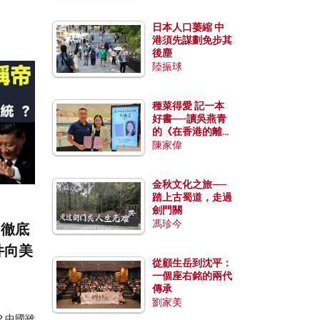
日本人口萎縮 中
港須先謀劃免步其
後塵
陸振球
種菜得愛 記一本
好書──讀吳燕青
的《在香港的離島
種菜》
陳家偉
金秋文化之旅──
踏上古蜀道，走過
劍門關
馮珍今
」徹底
件向美
從顧生岳到沈平：
一個座右銘的兩代
傳承
劉家美
？中國雖