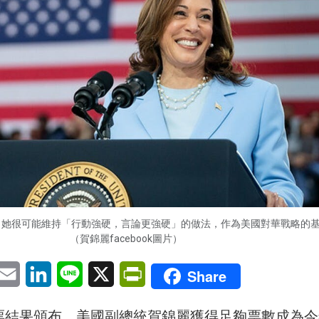
，她很可能維持「行動強硬，言論更強硬」的做法，作為美國對華戰略的
（賀錦麗facebook圖片）
pp
eChat
Email
LinkedIn
Line
X
PrintFriendly
Share
票結果頒布，美國副總統賀錦麗獲得足夠票數成為今