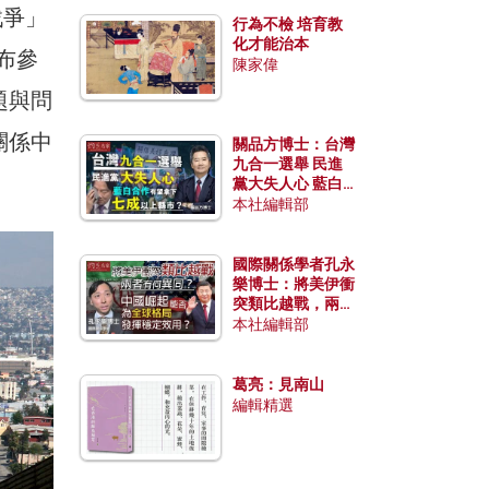
戰爭」
行為不檢 培育教
化才能治本
宣布參
陳家偉
題與問
關係中
關品方博士：台灣
九合一選舉 民進
黨大失人心 藍白
合作有望拿下七成
本社編輯部
以上縣市？
國際關係學者孔永
樂博士：將美伊衝
突類比越戰，兩者
有何異同？中國崛
本社編輯部
起能否為全球格局
發揮穩定效用？
葛亮：見南山
編輯精選