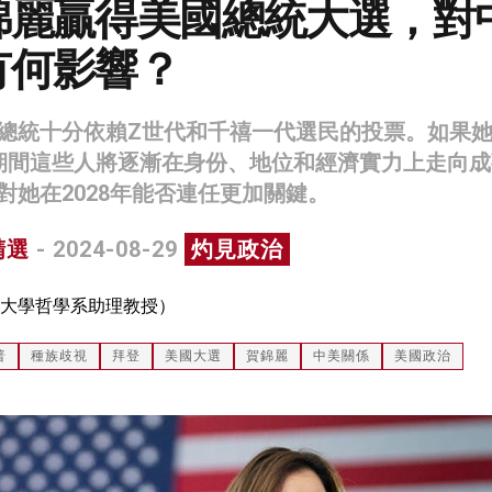
錦麗贏得美國總統大選，對
有何影響？
總統十分依賴Z世代和千禧一代選民的投票。如果
期間這些人將逐漸在身份、地位和經濟實力上走向成
對她在2028年能否連任更加關鍵。
精選
- 2024-08-29
灼見政治
大學哲學系助理教授）
普
種族歧視
拜登
美國大選
賀錦麗
中美關係
美國政治