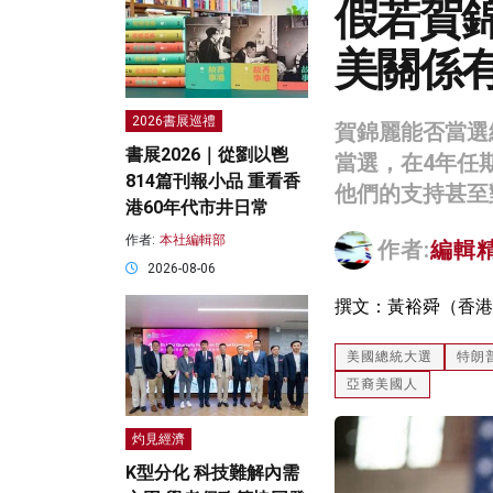
假若賀
美關係
2026書展巡禮
賀錦麗能否當選
書展2026｜從劉以鬯
當選，在4年任
814篇刊報小品 重看香
他們的支持甚至
港60年代市井日常
作者:
本社編輯部
作者:
編輯
2026-08-06
撰文：黃裕舜（香港
美國總統大選
特朗
亞裔美國人
灼見經濟
K型分化 科技難解內需