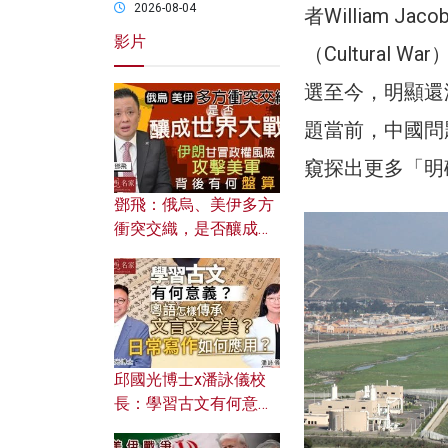
2026-08-04
者William
影片
（Cultura
選至今，明顯還
題當前，中國問
窺探出更多「明
鄧飛：俄烏、美伊多方
衝突交織，是否釀成世
界大戰？ 伊朗甘冒政權
風險攻擊美軍，背後有
何盤算？
邱國光博士x潘詠儀校
長：學習古文有何意
義？ 粵語怎樣傳承文言