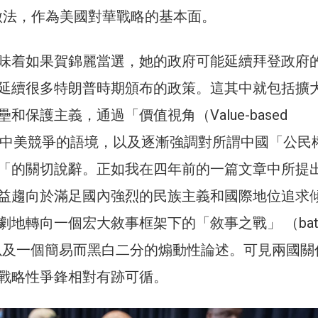
」的做法，作為美國對華戰略的基本面。
味着如果賀錦麗當選，她的政府可能延續拜登政府
延續很多特朗普時期頒布的政策。這其中就包括擴
和保護主義，通過「價值視角（Value-based
」加強中美競爭的語境，以及逐漸強調對所謂中國「公民
「的關切說辭。正如我在四年前的一篇文章中所提
益趨向於滿足國內強烈的民族主義和國際地位追求
地轉向一個宏大敘事框架下的「敘事之戰」 （battle
es），以及一個簡易而黑白二分的煽動性論述。可見兩國
戰略性爭鋒相對有跡可循。