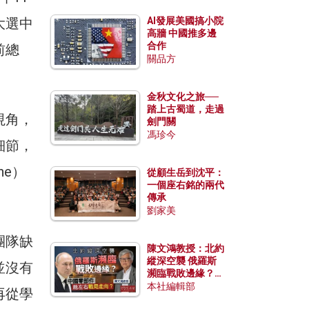
大選中
AI發展美國搞小院
高牆 中國推多邊
合作
前總
關品方
金秋文化之旅──
踏上古蜀道，走過
視角，
劍門關
馮珍今
細節，
ne）
從顧生岳到沈平：
一個座右銘的兩代
傳承
劉家美
團隊缺
陳文鴻教授：北約
縱深空襲 俄羅斯
並沒有
瀕臨戰敗邊緣？中
國零部件能左右戰
本社編輯部
再從學
局走向？