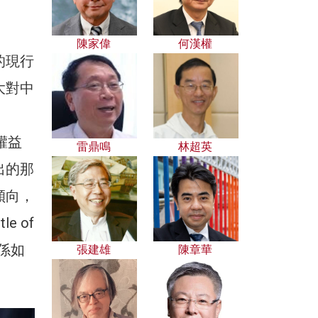
陳家偉
何漢權
的現行
大對中
權益
雷鼎鳴
林超英
出的那
傾向，
 of
關係如
張建雄
陳章華