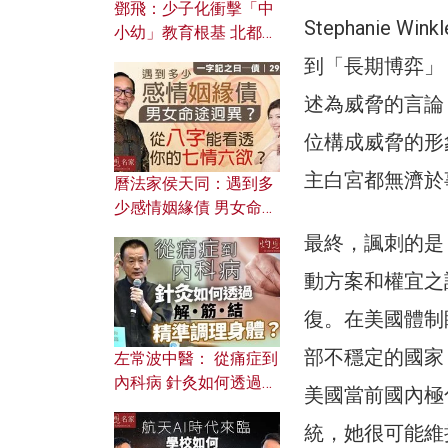
鄧飛：少子化衝擊「中
Stephanie
小幼」教育根基 北都如
何成為解決問題關鍵？
到「長期博弈」
述為威脅的言論
位構成威脅的形
主白宮都無濟於
曆法家侯天同：遇到多
少感情姻緣債 男女命途
迥異？ 從八字能看透你
最終，諷刺的是
的七情六欲？
動方案和權宜之
復。在美國體制
部不穩定的國家
左常波中醫： 從痛症到
內科病 針灸如何透過解
美國當前國內極
筋結 精準調理身體？
統，她很可能維持「行