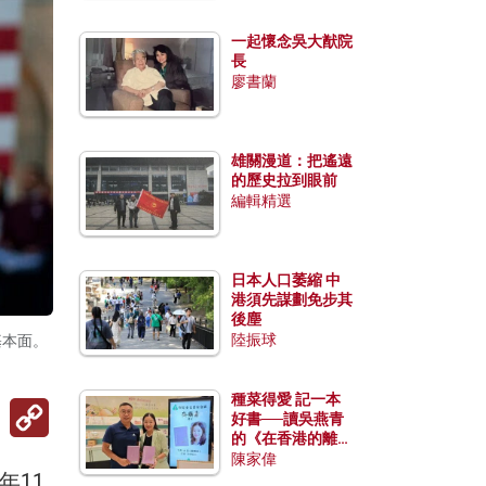
一起懷念吳大猷院
長
廖書蘭
雄關漫道：把遙遠
的歷史拉到眼前
編輯精選
日本人口萎縮 中
港須先謀劃免步其
後塵
陸振球
基本面。
種菜得愛 記一本
Copy
好書──讀吳燕青
Link
的《在香港的離島
種菜》
陳家偉
年11