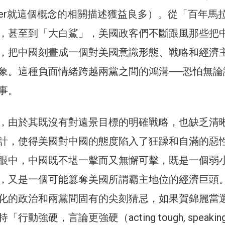
 Winkler就這個概念的相關描述獲益良多）。從「百年馬
，甚至到「大白鯊」，美國政客們不斷跟風那些把
，把中國刻畫成一個對美國意識形態、戰略和經濟
象。這種負面情緒跨越兩黨之間的鴻溝──恐怕無論
事。
，由於其既沒有對遠景目標的明確戰略，也缺乏清
計，使得美國對中國的態度陷入了狂躁和自滿的惡
眼中，中國既不堪一擊而又無懈可擊，既是一個弱
，又是一個可能篡奪美國所謂霸主地位的經濟巨頭
化的政治和兩黨間固有的尖刻猜忌，如果賀錦麗當
動強硬，言論更強硬（acting tough, speakin