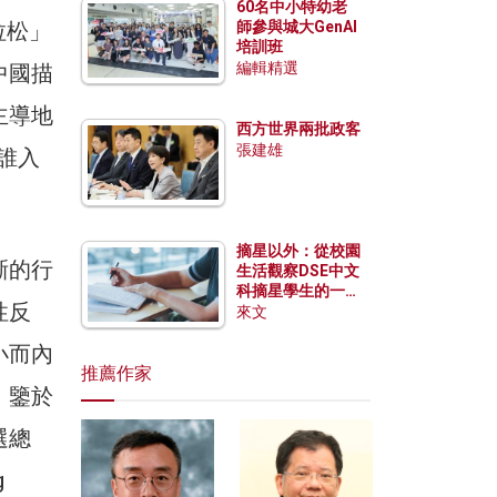
60名中小特幼老
拉松」
師參與城大GenAI
培訓班
編輯精選
中國描
主導地
西方世界兩批政客
張建雄
誰入
摘星以外：從校園
晰的行
生活觀察DSE中文
科摘星學生的一點
性反
特質
來文
小而內
推薦作家
。鑒於
選總
g