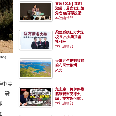
書展2026｜葉劉
淑儀：最喜歡姐姐
角色 無官職說話
包袱少
本社編輯部
梁鏡威獲任方大副
校長 呂大樂加盟
社科院
本社編輯部
ns）
香港五年規劃須提
前布局大鵬灣
來文
善中美
兔主席：美伊停戰
」戰
協議變衝突導火
線，雙方為何重啟
識，
戰爭？伊朗一早洞
本社編輯部
悉特朗普虛張聲
從
勢？