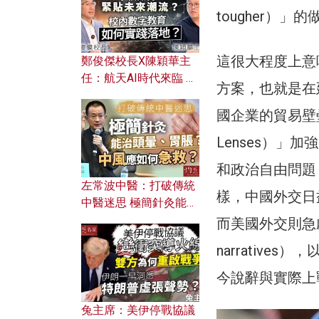
tougher）
這很大程度上意
鄭俊傑校長X陳穎華主
任：航天AI時代來臨 學
方案，也就是在
校如何緊貼未來潮流？
校內數字教育如何實踐
國企業的貿易壁壘
落地？
Lenses）
和政治自由問題
左常波中醫：打破傳統
樣，中國外交日
中醫迷思 極簡針灸能治
頭暈、胃脹？中風應如
而美國外交則急劇
何急救？
narrativ
今說辭與實際上
兔主席：美伊停戰協議