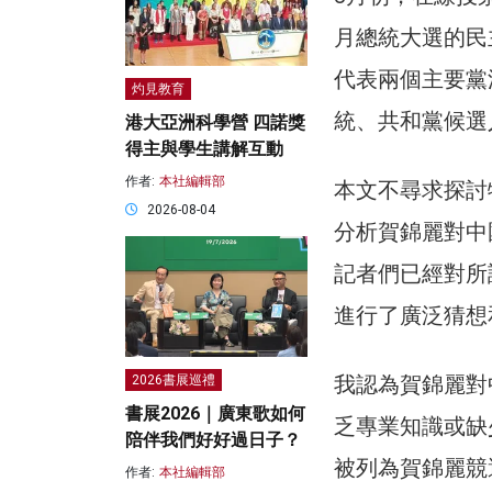
月總統大選的民
代表兩個主要黨
灼見教育
統、共和黨候選
港大亞洲科學營 四諾獎
得主與學生講解互動
作者:
本社編輯部
本文不尋求探討
2026-08-04
分析賀錦麗對中
記者們已經對所謂的「
進行了廣泛猜想
我認為賀錦麗對
2026書展巡禮
書展2026｜廣東歌如何
乏專業知識或缺
陪伴我們好好過日子？
被列為賀錦麗競
作者:
本社編輯部