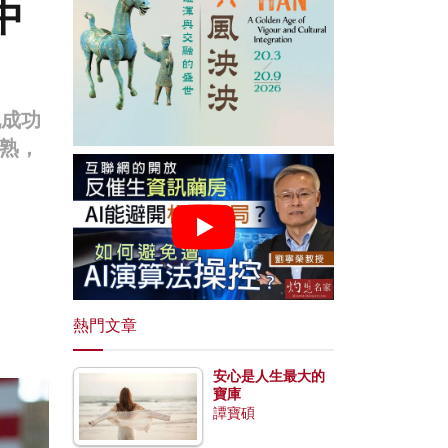
中
她成功
熟，
熱門文章
安心是人生最大的
寶庫
譚寶碩