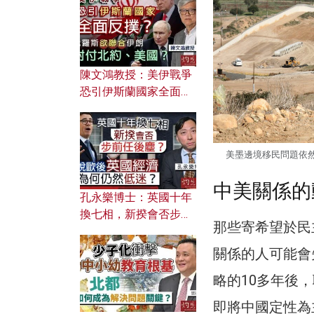
文之美？ 日常寫作如何
應用？
陳文鴻教授：美伊戰爭
恐引伊斯蘭國家全面反
撲？ 俄羅斯欲聯合伊朗
對付北約美國？
美墨邊境移民問題依然嚴
中美關係的
孔永樂博士：英國十年
換七相，新揆會否步前
那些寄希望於民
任後塵？脫歐後英國經
濟為何仍然低迷？
關係的人可能會
略的10多年後
即將中國定性為