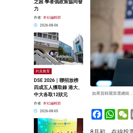
之困 學者倡政策協同發
力
作者:
本社編輯部
2026-08-06
灼見教育
DSE 2026｜聯招放榜
四成五人獲取錄 港大、
如果賀錦麗當選總統
中大各取12狀元
作者:
本社編輯部
Facebook
WhatsA
W
2026-08-05
8月初，在線投