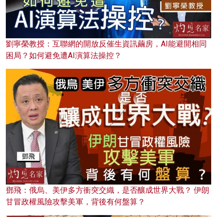
劉寧榮教授：互聯網的開放反催生資訊繭房，AI能避開相同
困局？如何避免遭AI演算法操控？
鄧飛：俄烏、美伊多方衝突交織，是否釀成世界大戰？ 伊朗
甘冒政權風險攻擊美軍，背後有何盤算？