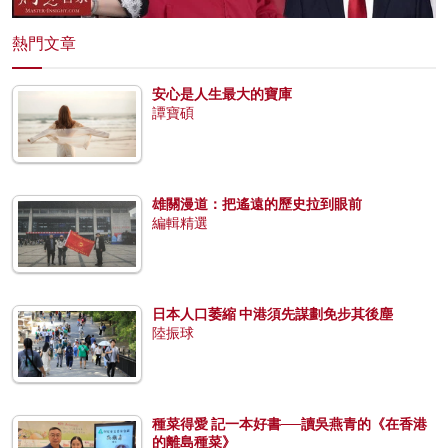
熱門文章
安心是人生最大的寶庫
譚寶碩
雄關漫道：把遙遠的歷史拉到眼前
編輯精選
日本人口萎縮 中港須先謀劃免步其後塵
陸振球
種菜得愛 記一本好書──讀吳燕青的《在香港
的離島種菜》