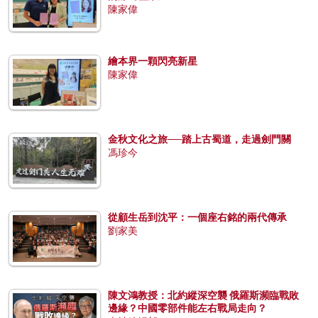
陳家偉
繪本界一顆閃亮新星
陳家偉
金秋文化之旅──踏上古蜀道，走過劍門關
馮珍今
從顧生岳到沈平：一個座右銘的兩代傳承
劉家美
陳文鴻教授：北約縱深空襲 俄羅斯瀕臨戰敗
邊緣？中國零部件能左右戰局走向？