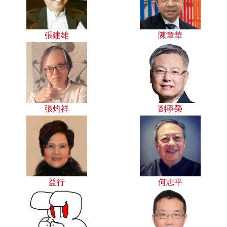
張建雄
陳章華
張灼祥
劉寧榮
益行
何志平