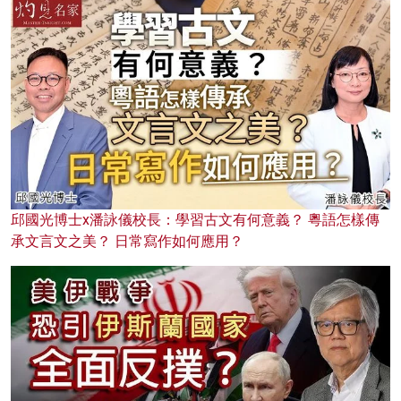
邱國光博士x潘詠儀校長：學習古文有何意義？ 粵語怎樣傳
承文言文之美？ 日常寫作如何應用？