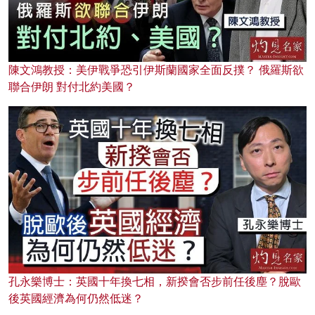
陳文鴻教授：美伊戰爭恐引伊斯蘭國家全面反撲？ 俄羅斯欲
聯合伊朗 對付北約美國？
孔永樂博士：英國十年換七相，新揆會否步前任後塵？脫歐
後英國經濟為何仍然低迷？