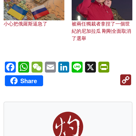
小心把俄羅斯逼急了
被兩任獨裁者拿捏了一個世
紀的尼加拉瓜 剛剛全面取消
了選舉
Facebook
WhatsApp
WeChat
Email
LinkedIn
Line
X
PrintFriendl
C
Share
Li