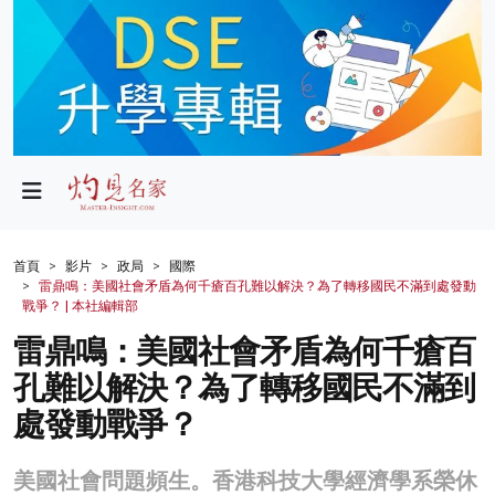
政局
教育
文化
財經
首頁
影片
政局
國際
雷鼎鳴：美國社會矛盾為何千瘡百孔難以解決？為了轉移國民不滿到處發動
生活
戰爭？ | 本社編輯部
雷鼎鳴：美國社會矛盾為何千瘡百
健康
孔難以解決？為了轉移國民不滿到
商業
處發動戰爭？
科技
美國社會問題頻生。香港科技大學經濟學系榮休
影片