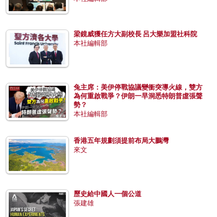
梁鏡威獲任方大副校長 呂大樂加盟社科院
本社編輯部
兔主席：美伊停戰協議變衝突導火線，雙方
為何重啟戰爭？伊朗一早洞悉特朗普虛張聲
勢？
本社編輯部
香港五年規劃須提前布局大鵬灣
來文
歷史給中國人一個公道
張建雄