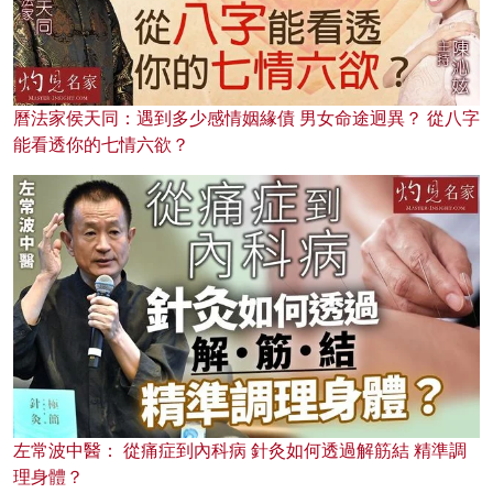
曆法家侯天同：遇到多少感情姻緣債 男女命途迥異？ 從八字
能看透你的七情六欲？
左常波中醫： 從痛症到內科病 針灸如何透過解筋結 精準調
理身體？