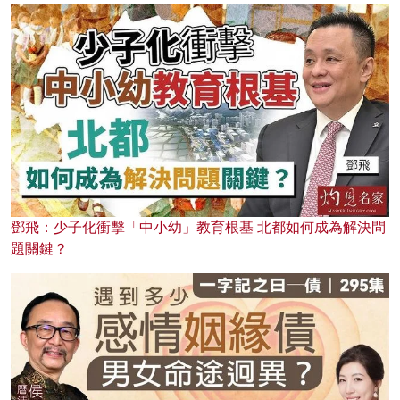
鄧飛：少子化衝擊「中小幼」教育根基 北都如何成為解決問
題關鍵？