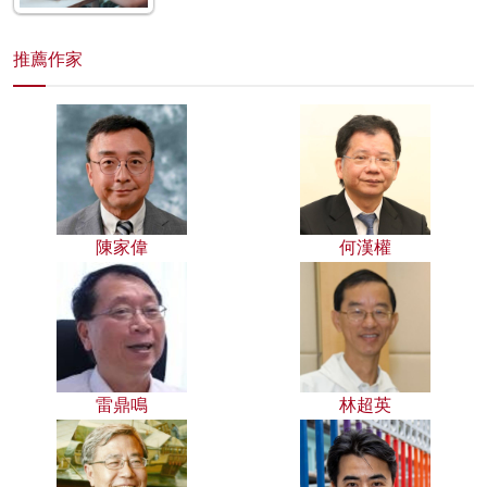
推薦作家
陳家偉
何漢權
雷鼎鳴
林超英