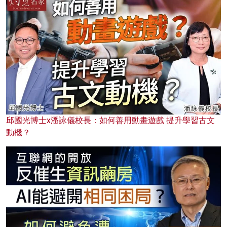
邱國光博士x潘詠儀校長：如何善用動畫遊戲 提升學習古文
動機？