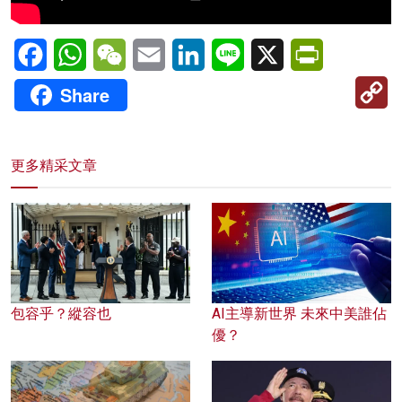
Facebook
WhatsApp
WeChat
Email
LinkedIn
Line
X
PrintFriendl
C
Share
Li
更多精采文章
包容乎？縱容也
AI主導新世界 未來中美誰佔
優？