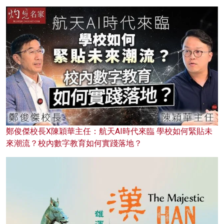
鄭俊傑校長X陳穎華主任：航天AI時代來臨 學校如何緊貼未
來潮流？校內數字教育如何實踐落地？