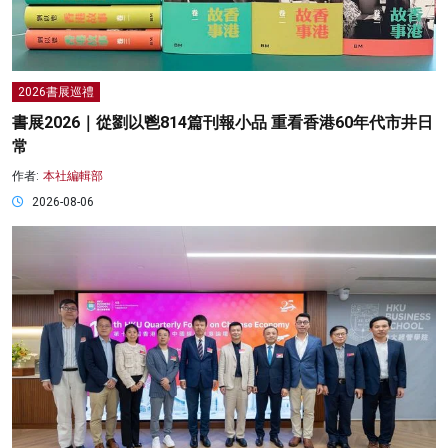
2026書展巡禮
書展2026｜從劉以鬯814篇刊報小品 重看香港60年代市井日
常
作者:
本社編輯部
2026-08-06