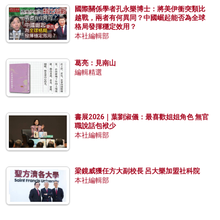
國際關係學者孔永樂博士：將美伊衝突類比
越戰，兩者有何異同？中國崛起能否為全球
格局發揮穩定效用？
本社編輯部
葛亮：見南山
編輯精選
書展2026｜葉劉淑儀：最喜歡姐姐角色 無官
職說話包袱少
本社編輯部
梁鏡威獲任方大副校長 呂大樂加盟社科院
本社編輯部