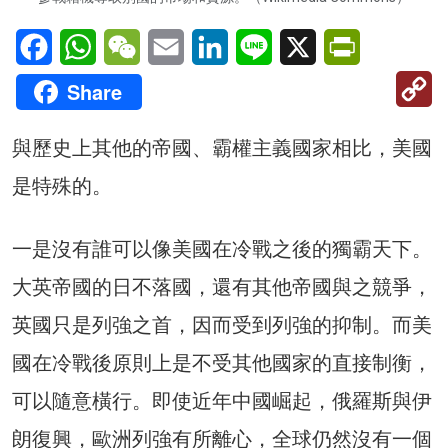
Facebook
WhatsApp
WeChat
Email
LinkedIn
Line
X
PrintFriendl
C
Share
Li
與歷史上其他的帝國、霸權主義國家相比，美國
是特殊的。
一是沒有誰可以像美國在冷戰之後的獨霸天下。
大英帝國的日不落國，還有其他帝國與之競爭，
英國只是列強之首，因而受到列強的抑制。而美
國在冷戰後原則上是不受其他國家的直接制衡，
可以隨意橫行。即使近年中國崛起，俄羅斯與伊
朗復興，歐洲列強有所離心，全球仍然沒有一個