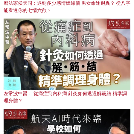
曆法家侯天同：遇到多少感情姻緣債 男女命途迥異？ 從八字
能看透你的七情六欲？
左常波中醫： 從痛症到內科病 針灸如何透過解筋結 精準調
理身體？