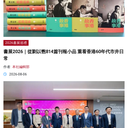
2026書展巡禮
書展2026｜從劉以鬯814篇刊報小品 重看香港60年代市井日
常
作者:
本社編輯部
2026-08-06