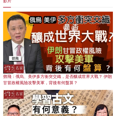
影片
鄧飛：俄烏、美伊多方衝突交織，是否釀成世界大戰？ 伊朗
甘冒政權風險攻擊美軍，背後有何盤算？