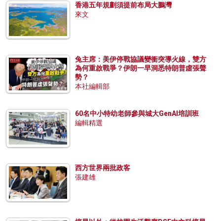
香港五年規劃須提前布局大鵬灣
來文
兔主席：美伊停戰協議變衝突導火線，雙方
為何重啟戰爭？伊朗一早洞悉特朗普虛張聲
勢？
本社編輯部
60名中小特幼老師參與城大GenAI培訓班
編輯精選
西方世界兩批政客
張建雄