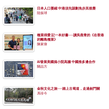
日本人口萎縮 中港須先謀劃免步其後塵
陸振球
種菜得愛 記一本好書──讀吳燕青的《在香港
的離島種菜》
陳家偉
AI發展美國搞小院高牆 中國推多邊合作
關品方
金秋文化之旅──踏上古蜀道，走過劍門關
馮珍今