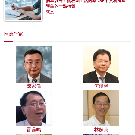
摘星以外：從校園生活觀察DSE中文科摘星
學生的一點特質
來文
推薦作家
陳家偉
何漢權
雷鼎鳴
林超英