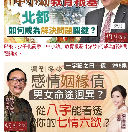
鄧飛：少子化衝擊「中小幼」教育根基 北都如何成為解決問
題關鍵？