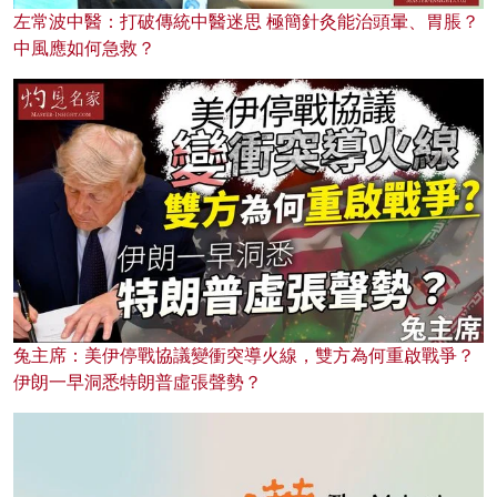
左常波中醫：打破傳統中醫迷思 極簡針灸能治頭暈、胃脹？
中風應如何急救？
兔主席：美伊停戰協議變衝突導火線，雙方為何重啟戰爭？
伊朗一早洞悉特朗普虛張聲勢？