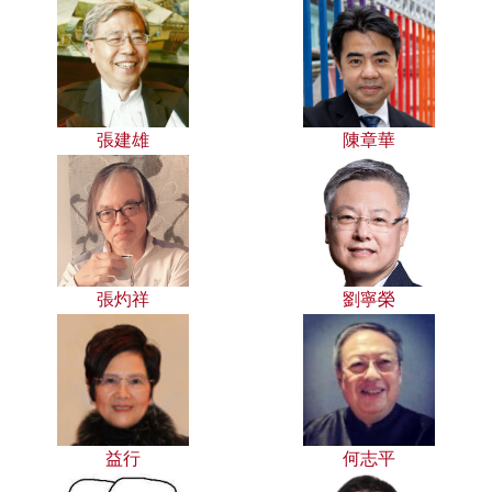
張建雄
陳章華
張灼祥
劉寧榮
益行
何志平