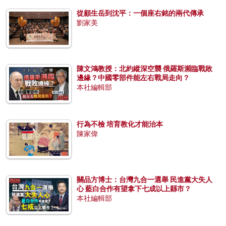
從顧生岳到沈平：一個座右銘的兩代傳承
劉家美
陳文鴻教授：北約縱深空襲 俄羅斯瀕臨戰敗
邊緣？中國零部件能左右戰局走向？
本社編輯部
行為不檢 培育教化才能治本
陳家偉
關品方博士：台灣九合一選舉 民進黨大失人
心 藍白合作有望拿下七成以上縣市？
本社編輯部