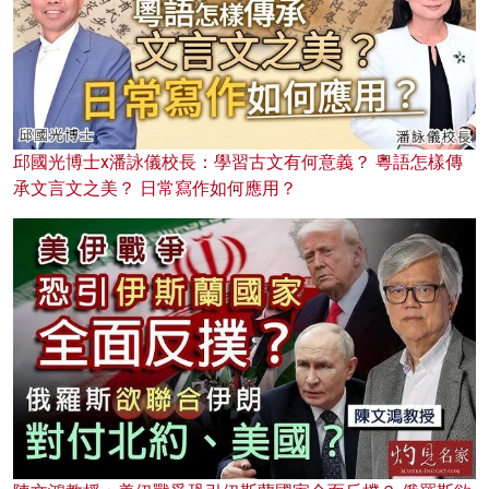
邱國光博士x潘詠儀校長：學習古文有何意義？ 粵語怎樣傳
承文言文之美？ 日常寫作如何應用？