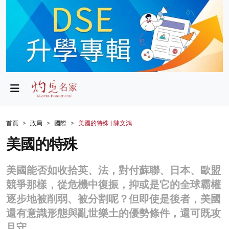
政局
教育
文化
財經
首頁
政局
國際
美國的特殊 | 陳文鴻
生活
美國的特殊
健康
美國能否如收拾英、法，對付蘇聯、日本、歐盟
商業
競爭那樣，從危機中復振，抑或是它的全球霸權
逐步地被削弱、被分割呢？但即使是後者，美國
科技
還有意識形態與亂世樂土的優勢條件，還可既攻
影片
且守。