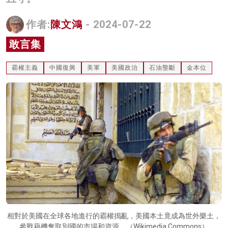
名家榜
作者:
陳文鴻
- 2024-07-22
灼見活動
敢言集
關於我們
霸權主義
中國復興
美軍
美國政治
石油壟斷
金本位
相對於美國在全球各地進行的霸權搗亂，美國本土竟成為世外樂土，
參戰藉機奪取別國的市場和資源。（Wikimedia Commons）