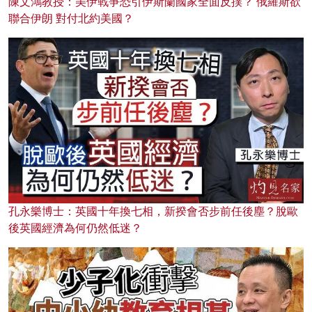
陳文鴻教授：美伊戰爭恐引伊斯蘭國家全面反撲？ 俄羅斯欲
聯合伊朗 對付北約美國？
孔永樂博士：英國十年換七相，新揆會否步前任後塵？脫歐
後英國經濟為何仍然低迷？