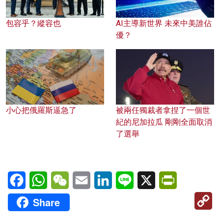
包容乎？縱容也
AI主導新世界 未來中美誰佔
優？
小心把俄羅斯逼急了
被兩任獨裁者拿捏了一個世
紀的尼加拉瓜 剛剛全面取消
了選舉
Facebook
WhatsApp
WeChat
Email
LinkedIn
Line
X
PrintFriendl
C
Share
Li