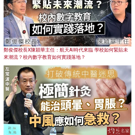
鄭俊傑校長X陳穎華主任：航天AI時代來臨 學校如何緊貼未
來潮流？校內數字教育如何實踐落地？