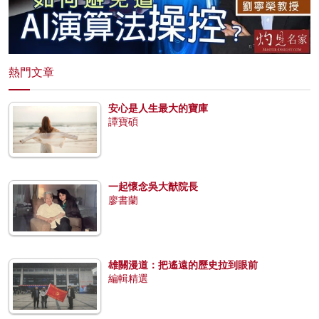
熱門文章
安心是人生最大的寶庫
譚寶碩
一起懷念吳大猷院長
廖書蘭
雄關漫道：把遙遠的歷史拉到眼前
編輯精選