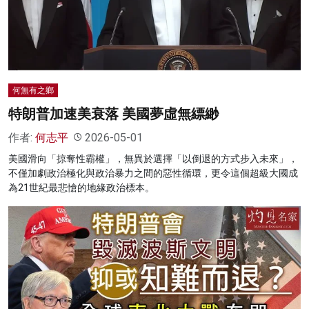
何無有之鄉
特朗普加速美衰落 美國夢虛無縹緲
作者:
何志平
2026-05-01
美國滑向「掠奪性霸權」，無異於選擇「以倒退的方式步入未來」，
不僅加劇政治極化與政治暴力之間的惡性循環，更令這個超級大國成
為21世紀最悲愴的地緣政治標本。