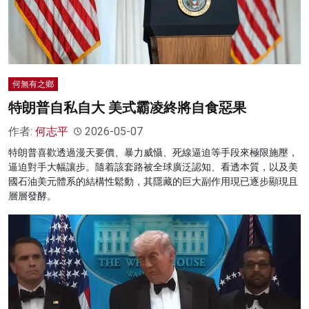
何無有之鄉
特朗普自私自大 美式霸凌終將自食惡果
作者:
何志平
2026-05-07
特朗普喜歡透過漫天要價、暴力威懾、死線逼迫等手段來極限施壓，
逼迫對手大幅讓步。隨着該套路被全球廣泛認知、看透本質，以及美
國石油美元體系的結構性鬆動，其隱藏的巨大副作用現已逐步顯現且
層層發酵。