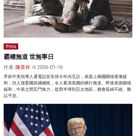
齊物論
霸權無道 世無寧日
作者:
陳景祥
2026-01-16
早前中美領導人通電話並安排今年內互訪，表面上兩國關係逐漸緩
和；但入侵委國抓捕總統，令人看清美國的橫行無道。即使表面關係
緩和，中美之間互鬥角力，從西半球到亞太地區，都會延綿不絕、難
以平息。