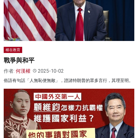
權在教育
戰爭與和平
作者:
何漢權
2025-10-02
俗語有句話「人無恥便無敵」，證諸特朗普的眾多言行，其理至明。