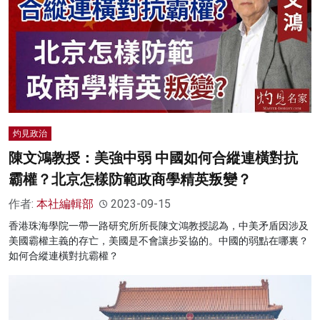
灼見政治
陳文鴻教授：美強中弱 中國如何合縱連橫對抗
霸權？北京怎樣防範政商學精英叛變？
作者:
本社編輯部
2023-09-15
香港珠海學院一帶一路研究所所長陳文鴻教授認為，中美矛盾因涉及
美國霸權主義的存亡，美國是不會讓步妥協的。中國的弱點在哪裏？
如何合縱連橫對抗霸權？