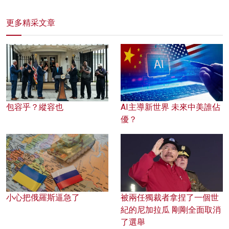
更多精采文章
包容乎？縱容也
AI主導新世界 未來中美誰佔
優？
小心把俄羅斯逼急了
被兩任獨裁者拿捏了一個世
紀的尼加拉瓜 剛剛全面取消
了選舉