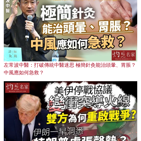
左常波中醫：打破傳統中醫迷思 極簡針灸能治頭暈、胃脹？
中風應如何急救？