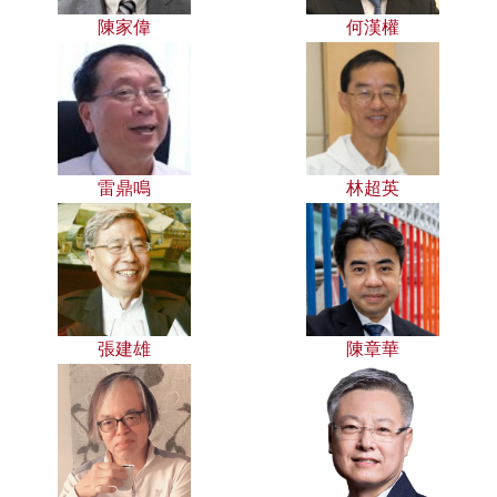
陳家偉
何漢權
雷鼎鳴
林超英
張建雄
陳章華