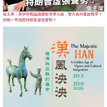
兔主席：美伊停戰協議變衝突導火線，雙方為何重啟戰爭？
伊朗一早洞悉特朗普虛張聲勢？