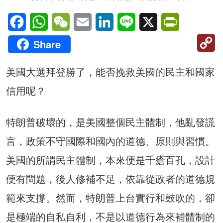
Facebook
WhatsApp
WeChat
Email
LinkedIn
Line
X
PrintFriendl
C
Share
Li
美國大選拜登勝了，能否挽救美國的民主和國家
信用呢？
特朗普破壞的，是美國整個民主體制，他亂發謊
言，政策不守國際和國內的道德、原則與習慣。
美國的所謂民主體制，本來便是千瘡百孔，設計
便有問題，後人修補不足，依靠從政者的道德規
範來支撐。然而，特朗普上台實行和鼓吹的，卻
是極端的自私自利，不是以道德行為來補體制的