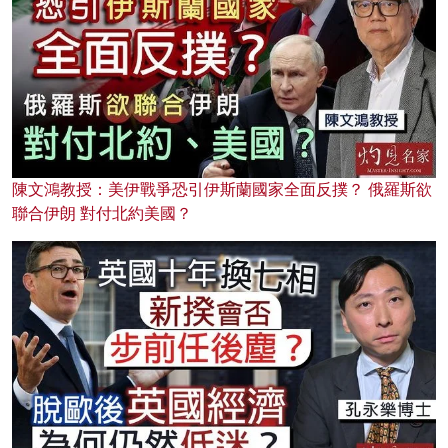
陳文鴻教授：美伊戰爭恐引伊斯蘭國家全面反撲？ 俄羅斯欲
聯合伊朗 對付北約美國？