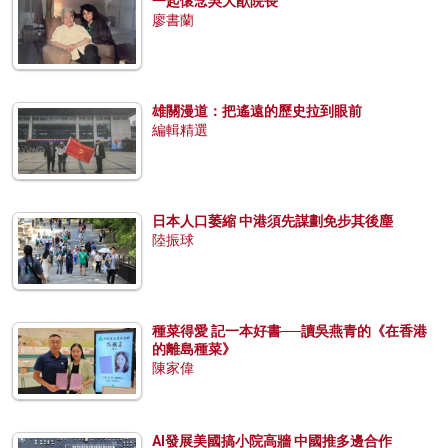
一起懷念吳大猷院長
廖書蘭
雄關漫道：把遙遠的歷史拉到眼前
編輯精選
日本人口萎縮 中港須先謀劃免步其後塵
陸振球
種菜得愛 記一本好書──讀吳燕青的《在香港
的離島種菜》
陳家偉
AI發展美國搞小院高牆 中國推多邊合作