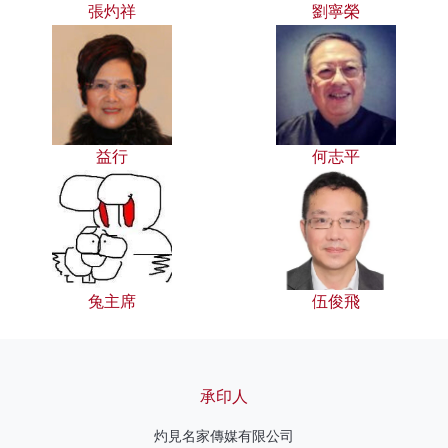
張灼祥
劉寧榮
益行
何志平
兔主席
伍俊飛
承印人
灼見名家傳媒有限公司