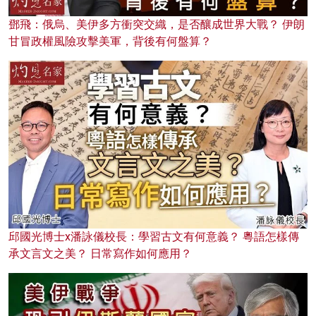
鄧飛：俄烏、美伊多方衝突交織，是否釀成世界大戰？ 伊朗
甘冒政權風險攻擊美軍，背後有何盤算？
邱國光博士x潘詠儀校長：學習古文有何意義？ 粵語怎樣傳
承文言文之美？ 日常寫作如何應用？