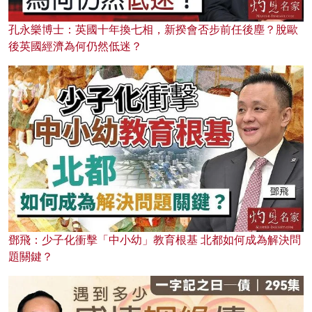
孔永樂博士：英國十年換七相，新揆會否步前任後塵？脫歐
後英國經濟為何仍然低迷？
鄧飛：少子化衝擊「中小幼」教育根基 北都如何成為解決問
題關鍵？