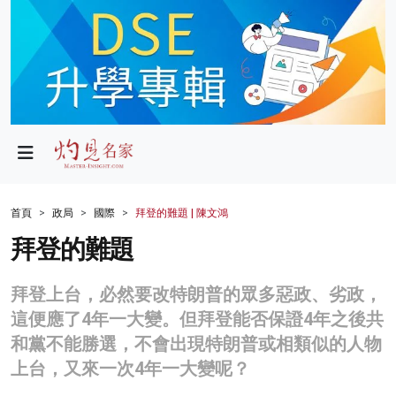
政局
教育
文化
財經
首頁
政局
國際
拜登的難題 | 陳文鴻
生活
拜登的難題
健康
拜登上台，必然要改特朗普的眾多惡政、劣政，
商業
這便應了4年一大變。但拜登能否保證4年之後共
和黨不能勝選，不會出現特朗普或相類似的人物
科技
上台，又來一次4年一大變呢？
影片