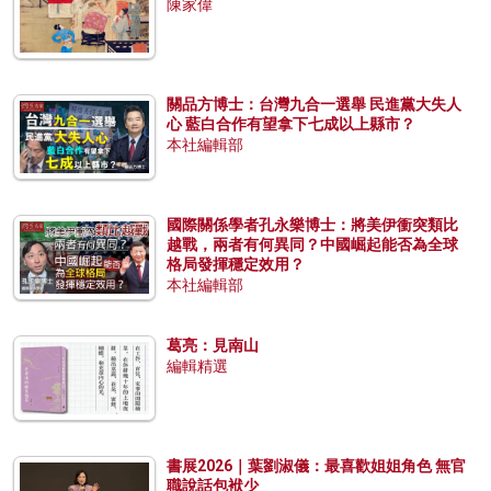
陳家偉
關品方博士：台灣九合一選舉 民進黨大失人
心 藍白合作有望拿下七成以上縣市？
本社編輯部
國際關係學者孔永樂博士：將美伊衝突類比
越戰，兩者有何異同？中國崛起能否為全球
格局發揮穩定效用？
本社編輯部
葛亮：見南山
編輯精選
書展2026｜葉劉淑儀：最喜歡姐姐角色 無官
職說話包袱少