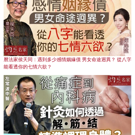
曆法家侯天同：遇到多少感情姻緣債 男女命途迥異？ 從八字
能看透你的七情六欲？