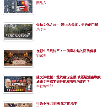
關品方
金秋文化之旅──踏上古蜀道，走過劍門關
馮珍今
從顧生岳到沈平：一個座右銘的兩代傳承
劉家美
陳文鴻教授：北約縱深空襲 俄羅斯瀕臨戰敗
邊緣？中國零部件能左右戰局走向？
本社編輯部
行為不檢 培育教化才能治本