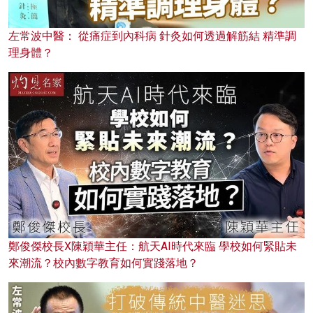
左常波中醫： 從痛症到內科病 針灸如何透過解筋結 精準調
理身體？
鄭俊傑校長X陳穎華主任：航天AI時代來臨 學校如何緊貼未
來潮流？校內數字教育如何實踐落地？