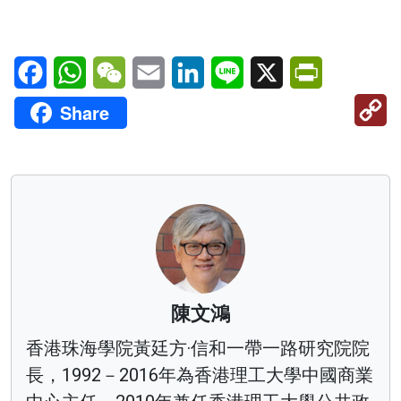
Facebook
WhatsApp
WeChat
Email
LinkedIn
Line
X
PrintFriendl
C
Share
Li
陳文鴻
香港珠海學院黃廷方·信和一帶一路研究院院
長，1992－2016年為香港理工大學中國商業