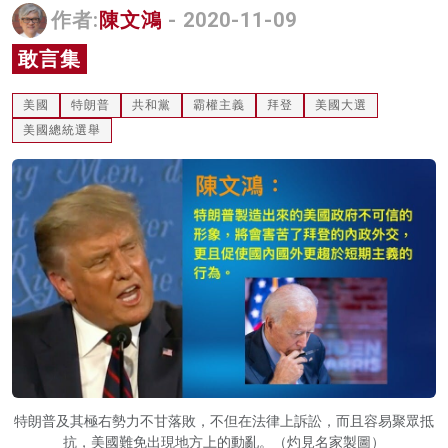
作者:
陳文鴻
- 2020-11-09
名家榜
敢言集
灼見活動
美國
特朗普
共和黨
霸權主義
拜登
美國大選
關於我們
美國總統選舉
特朗普及其極右勢力不甘落敗，不但在法律上訴訟，而且容易聚眾抵
抗，美國難免出現地方上的動亂。（灼見名家製圖）