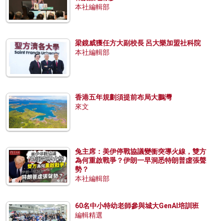
本社編輯部
梁鏡威獲任方大副校長 呂大樂加盟社科院
本社編輯部
香港五年規劃須提前布局大鵬灣
來文
兔主席：美伊停戰協議變衝突導火線，雙方
為何重啟戰爭？伊朗一早洞悉特朗普虛張聲
勢？
本社編輯部
60名中小特幼老師參與城大GenAI培訓班
編輯精選