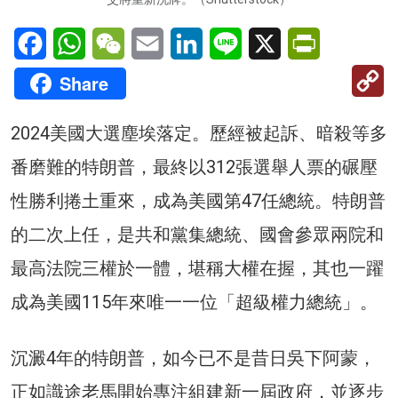
Facebook
WhatsApp
WeChat
Email
LinkedIn
Line
X
PrintFriendl
C
Share
Li
2024美國大選塵埃落定。歷經被起訴、暗殺等多
番磨難的特朗普，最終以312張選舉人票的碾壓
性勝利捲土重來，成為美國第47任總統。特朗普
的二次上任，是共和黨集總統、國會參眾兩院和
最高法院三權於一體，堪稱大權在握，其也一躍
成為美國115年來唯一一位「超級權力總統」。
沉澱4年的特朗普，如今已不是昔日吳下阿蒙，
正如識途老馬開始專注組建新一屆政府，並逐步