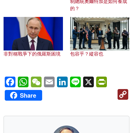
制總統奧爾特加是如何養成
的？
非對稱戰爭下的俄羅斯困境
包容乎？縱容也
Facebook
WhatsApp
WeChat
Email
LinkedIn
Line
X
PrintFriendl
C
Share
Li