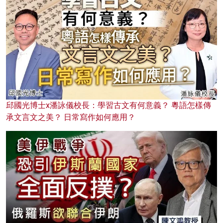
邱國光博士x潘詠儀校長：學習古文有何意義？ 粵語怎樣傳
承文言文之美？ 日常寫作如何應用？