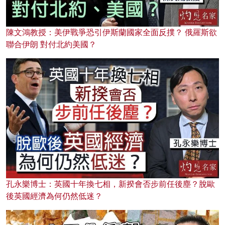
陳文鴻教授：美伊戰爭恐引伊斯蘭國家全面反撲？ 俄羅斯欲
聯合伊朗 對付北約美國？
孔永樂博士：英國十年換七相，新揆會否步前任後塵？脫歐
後英國經濟為何仍然低迷？