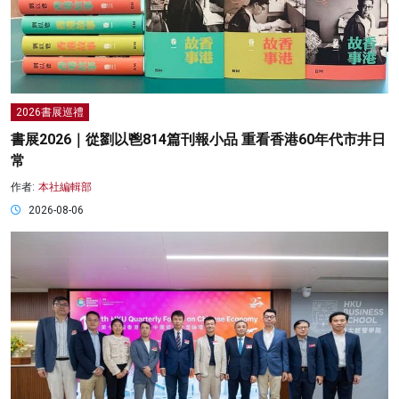
2026書展巡禮
書展2026｜從劉以鬯814篇刊報小品 重看香港60年代市井日
常
作者:
本社編輯部
2026-08-06