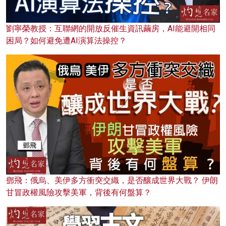
劉寧榮教授：互聯網的開放反催生資訊繭房，AI能避開相同
困局？如何避免遭AI演算法操控？
鄧飛：俄烏、美伊多方衝突交織，是否釀成世界大戰？ 伊朗
甘冒政權風險攻擊美軍，背後有何盤算？