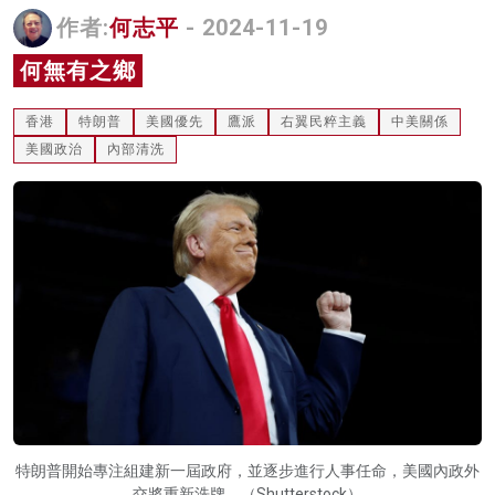
作者:
何志平
- 2024-11-19
名家榜
何無有之鄉
灼見活動
關於我們
香港
特朗普
美國優先
鷹派
右翼民粹主義
中美關係
美國政治
內部清洗
特朗普開始專注組建新一屆政府，並逐步進行人事任命，美國內政外
交將重新洗牌。（Shutterstock）