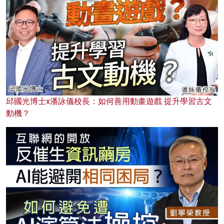
邱國光博士x潘詠儀校長：如何善用動畫遊戲 提升學習古文
動機？