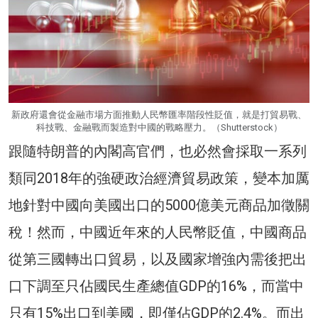
新政府還會從金融市場方面推動人民幣匯率階段性貶值，就是打貿易戰、
科技戰、金融戰而製造對中國的戰略壓力。（Shutterstock）
跟隨特朗普的內閣高官們，也必然會採取一系列
類同2018年的強硬政治經濟貿易政策，變本加厲
地針對中國向美國出口的5000億美元商品加徵關
稅！然而，中國近年來的人民幣貶值，中國商品
從第三國轉出口貿易，以及國家增強內需後把出
口下調至只佔國民生產總值GDP的16%，而當中
只有15%出口到美國，即僅佔GDP的2.4%。而出