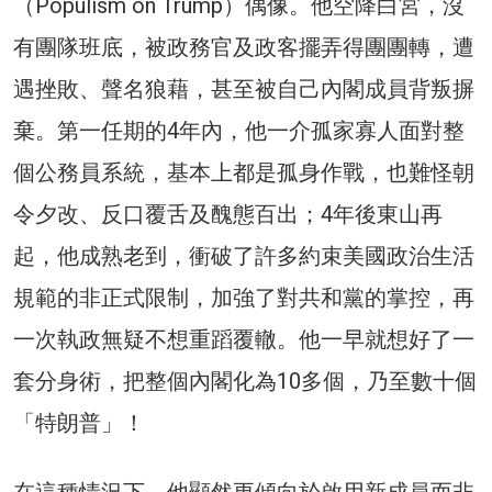
（Populism on Trump）偶像。他空降白宮，沒
有團隊班底，被政務官及政客擺弄得團團轉，遭
遇挫敗、聲名狼藉，甚至被自己內閣成員背叛摒
棄。第一任期的4年內，他一介孤家寡人面對整
個公務員系統，基本上都是孤身作戰，也難怪朝
令夕改、反口覆舌及醜態百出；4年後東山再
起，他成熟老到，衝破了許多約束美國政治生活
規範的非正式限制，加強了對共和黨的掌控，再
一次執政無疑不想重蹈覆轍。他一早就想好了一
套分身術，把整個內閣化為10多個，乃至數十個
「特朗普」！
在這種情況下，他顯然更傾向於啟用新成員而非