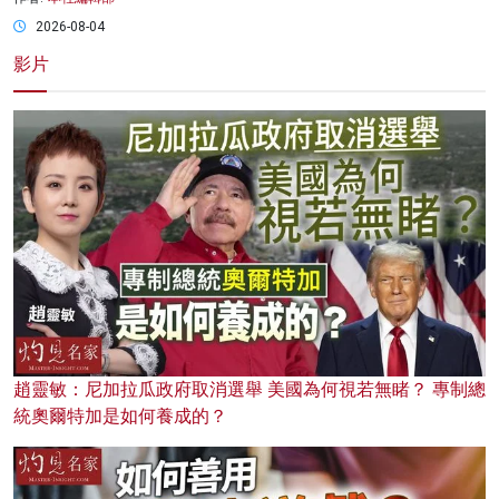
2026-08-04
影片
趙靈敏：尼加拉瓜政府取消選舉 美國為何視若無睹？ 專制總
統奧爾特加是如何養成的？