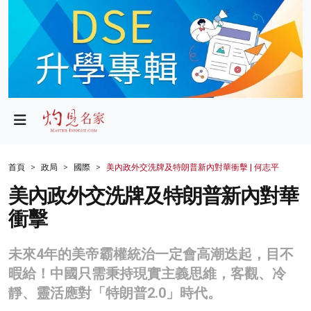
政局
教育
文化
財經
首頁
政局
國際
美內政外交洗牌及特朗普新內對華衝擊 | 何志平
生活
美內政外交洗牌及特朗普新內對華
衝擊
健康
商業
未來4年的美帝霸權統治一定會高潮迭起，目不
暇給！中國只需秉持現實主義思維，客觀、冷
科技
靜、靈活應對「特朗普2.0」時代。
影片