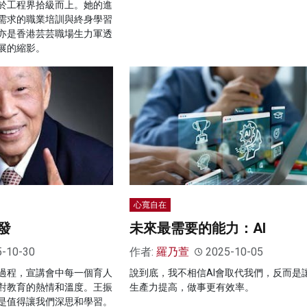
於工程界拾級而上。她的進
需求的職業培訓與終身學習
亦是香港芸芸職場生力軍透
展的縮影。
心寬自在
發
未來最需要的能力：AI
5-10-30
作者:
羅乃萱
2025-10-05
過程，宣講會中每一個育人
說到底，我不相信AI會取代我們，反而是
對教育的熱情和溫度。王振
生產力提高，做事更有效率。
是值得讓我們深思和學習。