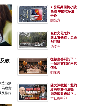
AI發展美國搞小院
高牆 中國推多邊
合作
關品方
金秋文化之旅──
踏上古蜀道，走過
劍門關
馮珍今
從顧生岳到沈平：
濟及教
一個座右銘的兩代
傳承
劉家美
創造出無
陳文鴻教授：北約
。為應對
縱深空襲 俄羅斯
以及推行
瀕臨戰敗邊緣？中
國零部件能左右戰
本社編輯部
局走向？