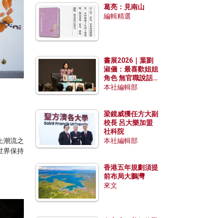
葛亮：見南山
編輯精選
書展2026｜葉劉
淑儀：最喜歡姐姐
角色 無官職說話
包袱少
本社編輯部
梁鏡威獲任方大副
校長 呂大樂加盟
社科院
上潮流之
本社編輯部
世界保持
香港五年規劃須提
前布局大鵬灣
來文