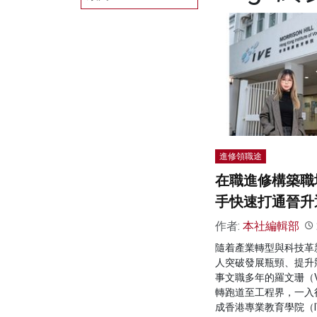
進修領職途
在職進修構築職
手快速打通晉升
作者:
本社編輯部
隨着產業轉型與科技革
人突破發展瓶頸、提升
事文職多年的羅文珊（V
轉跑道至工程界，一入
成香港專業教育學院（I