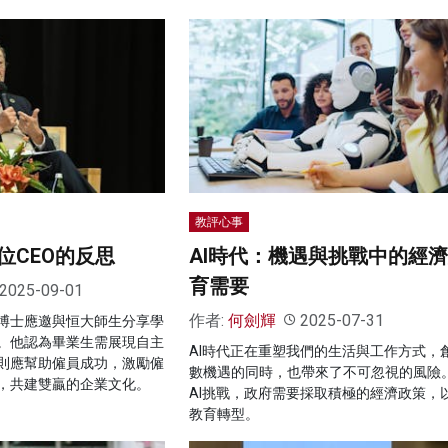
教評心事
位CEO的反思
AI時代：機遇與挑戰中的經
育需要
2025-09-01
作者:
何劍輝
2025-07-31
博士應邀與恒大師生分享學
。他認為畢業生需展現自主
AI時代正在重塑我們的生活與工作方式，
則應幫助僱員成功，激勵僱
數機遇的同時，也帶來了不可忽視的風險
，共建雙贏的企業文化。
AI挑戰，政府需要採取積極的經濟政策，
教育轉型。