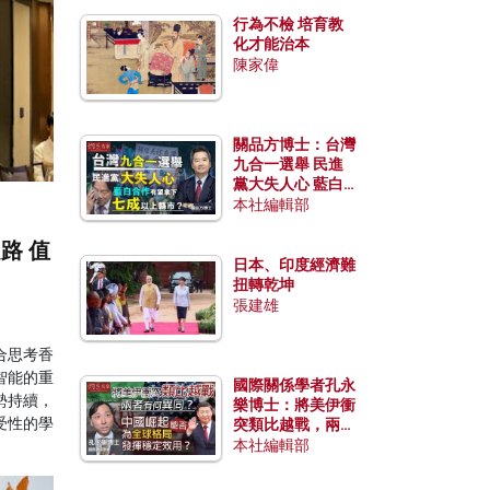
行為不檢 培育教
化才能治本
陳家偉
關品方博士：台灣
九合一選舉 民進
黨大失人心 藍白
合作有望拿下七成
本社編輯部
以上縣市？
路 值
日本、印度經濟難
扭轉乾坤
張建雄
合思考香
智能的重
國際關係學者孔永
勢持續，
樂博士：將美伊衝
受性的學
突類比越戰，兩者
有何異同？中國崛
本社編輯部
起能否為全球格局
發揮穩定效用？