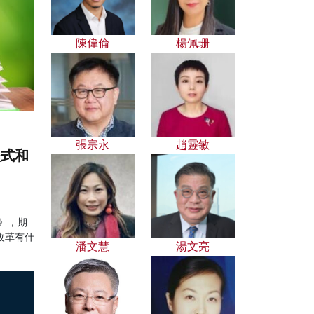
陳偉倫
楊佩珊
張宗永
趙靈敏
程式和
》，期
改革有什
潘文慧
湯文亮