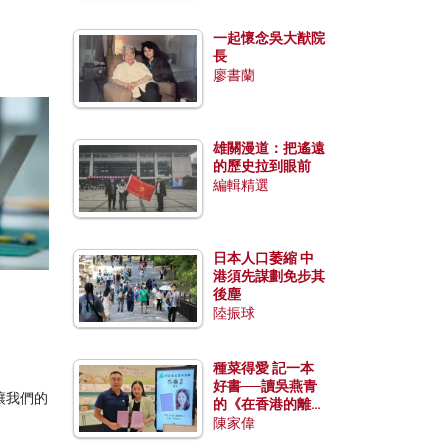
一起懷念吳大猷院
長
廖書蘭
雄關漫道：把遙遠
的歷史拉到眼前
編輯精選
日本人口萎縮 中
港須先謀劃免步其
後塵
陸振球
種菜得愛 記一本
好書──讀吳燕青
讓我們的
的《在香港的離島
種菜》
陳家偉