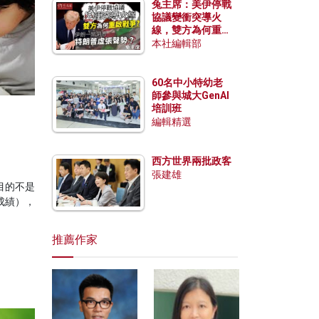
兔主席：美伊停戰
協議變衝突導火
線，雙方為何重啟
戰爭？伊朗一早洞
本社編輯部
悉特朗普虛張聲
勢？
60名中小特幼老
師參與城大GenAI
培訓班
編輯精選
西方世界兩批政客
張建雄
目的不是
成績），
。
推薦作家