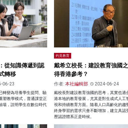
灼見教育
命：從知識傳遞到認
戴希立校長：建設教育強國之
式轉移
得香港參考？
5-06-23
作者:
本社編輯部
2024-06-24
色已轉變為培養學生提問、驗
戴校長對建設教育強國的思考，其實也適
重塑教學模式，普通課堂正
港本地的教育發展，尤其是對生成式人工
實驗場，説明學生在數位時代
視和持續教育方面。隨着人口高齡化的趨
終身學習的需求只會不斷增加，建立具認
歷認證體系正是時候。