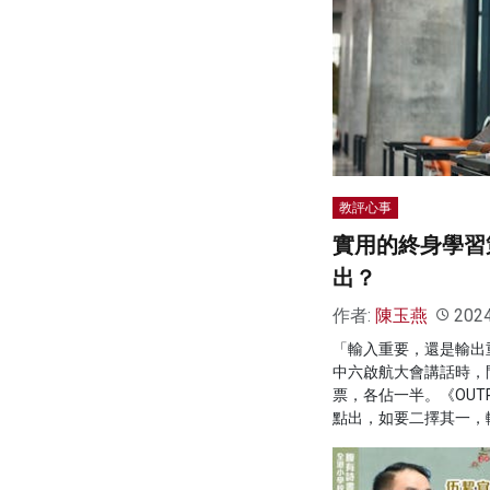
教評心事
實用的終身學習
出？
作者:
陳玉燕
202
「輸入重要，還是輸出
中六啟航大會講話時，
票，各佔一半。《OUT
點出，如要二擇其一，