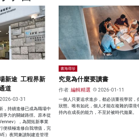
書海尋珍
場新途 工程界新
究竟為什麼要讀書
通道
作者:
編輯精選
2026-01-11
2026-03-31
一個人只要追求進步，都必須重視學習，
狀態。唯有如此，個人才能在複雜的環境
新，持續進修已成為職場中
持內在成長的能力，不至於被時代拋棄。
競爭力的關鍵路徑。原本從
ennev），為開拓新事業
行便積極進修自我增值，完
VE）夜間兼讀制建造管理