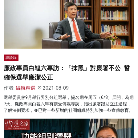
訪談錄
廉政專員白韞六專訪：「抹黑」對廉署不公 誓
確保選舉廉潔公正
作者:
編輯精選
2021-08-09
選舉委員會9月舉行界別分組選舉，提名期在周五（6/8）展開，為期
7天。廉政專員白韞六罕有接受傳媒專訪，指出廉署跟貼立法過程，
了解法例要求，並已對一些新增的社團組織特別加強一些宣傳教育。