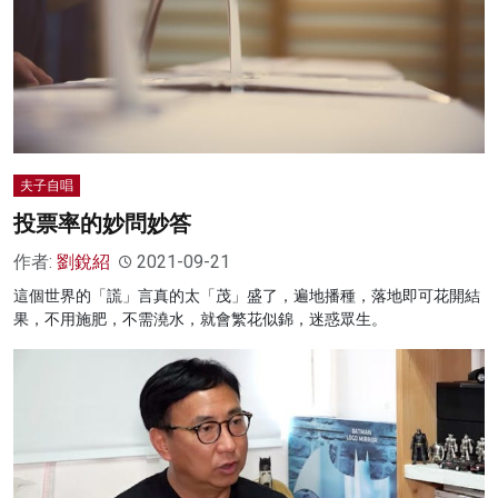
夫子自唱
投票率的妙問妙答
作者:
劉銳紹
2021-09-21
這個世界的「謊」言真的太「茂」盛了，遍地播種，落地即可花開結
果，不用施肥，不需澆水，就會繁花似錦，迷惑眾生。