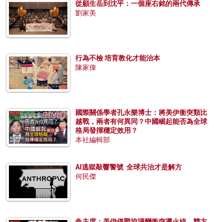
從顧生岳到沈平：一個座右銘的兩代傳承
劉家美
行為不檢 培育教化才能治本
陳家偉
國際關係學者孔永樂博士：將美伊衝突類比
越戰，兩者有何異同？中國崛起能否為全球
格局發揮穩定效用？
本社編輯部
AI逃獄敲響警號 全球共治才是解方
何民傑
兔主席：美伊停戰協議變衝突導火線，雙方