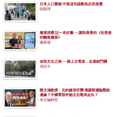
日本人口萎縮 中港須先謀劃免步其後塵
陸振球
種菜得愛 記一本好書──讀吳燕青的《在香港
的離島種菜》
陳家偉
金秋文化之旅──踏上古蜀道，走過劍門關
馮珍今
陳文鴻教授：北約縱深空襲 俄羅斯瀕臨戰敗
邊緣？中國零部件能左右戰局走向？
本社編輯部