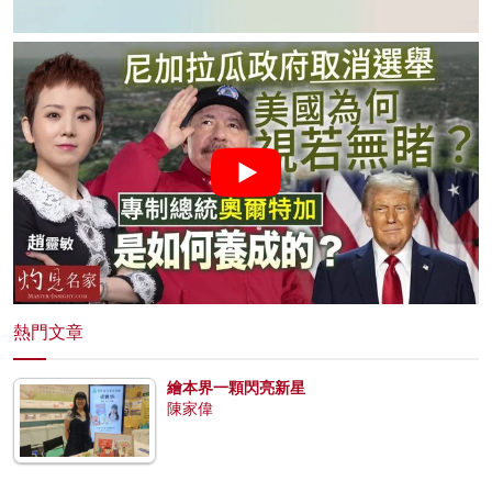
熱門文章
繪本界一顆閃亮新星
陳家偉