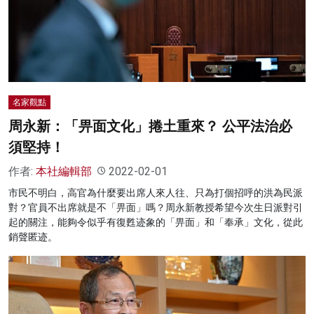
名家觀點
周永新：「畀面文化」捲土重來？ 公平法治必
須堅持！
作者:
本社編輯部
2022-02-01
市民不明白，高官為什麼要出席人來人往、只為打個招呼的洪為民派
對？官員不出席就是不「畀面」嗎？周永新教授希望今次生日派對引
起的關注，能夠令似乎有復甦迹象的「畀面」和「奉承」文化，從此
銷聲匿迹。