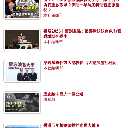
為何重啟戰爭？伊朗一早洞悉特朗普虛張聲
勢？
本社編輯部
書展2026｜葉劉淑儀：最喜歡姐姐角色 無官
職說話包袱少
本社編輯部
梁鏡威獲任方大副校長 呂大樂加盟社科院
本社編輯部
歷史給中國人一個公道
張建雄
香港五年規劃須提前布局大鵬灣