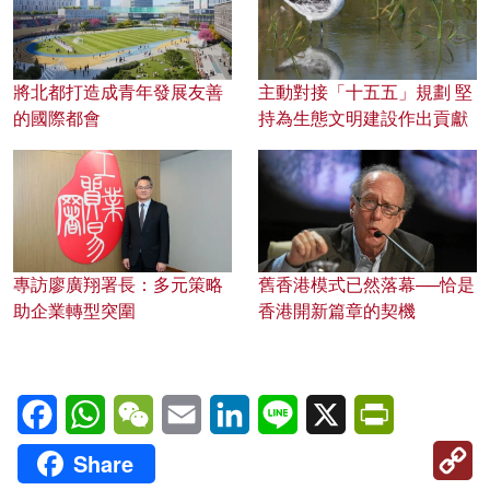
將北都打造成青年發展友善
主動對接「十五五」規劃 堅
的國際都會
持為生態文明建設作出貢獻
專訪廖廣翔署長：多元策略
舊香港模式已然落幕──恰是
助企業轉型突圍
香港開新篇章的契機
Facebook
WhatsApp
WeChat
Email
LinkedIn
Line
X
PrintFriendl
C
Share
Li