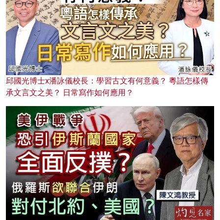
邱國光博士x潘詠儀校長：學習古文有何意義？ 粵語怎樣傳
承文言文之美？ 日常寫作如何應用？