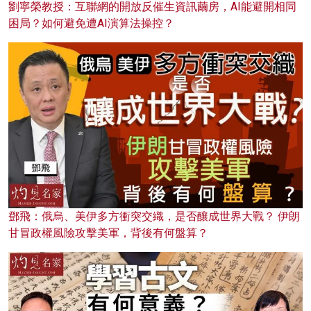
劉寧榮教授：互聯網的開放反催生資訊繭房，AI能避開相同
困局？如何避免遭AI演算法操控？
鄧飛：俄烏、美伊多方衝突交織，是否釀成世界大戰？ 伊朗
甘冒政權風險攻擊美軍，背後有何盤算？