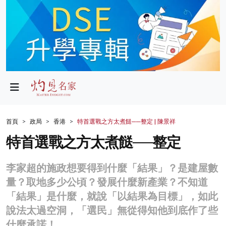
政局
教育
文化
財經
首頁
政局
香港
特首選戰之方太煮餸──整定 | 陳景祥
生活
特首選戰之方太煮餸──整定
健康
李家超的施政想要得到什麼「結果」？是建屋數
商業
量？取地多少公頃？發展什麼新產業？不知道
「結果」是什麼，就說「以結果為目標」，如此
科技
說法太過空洞，「選民」無從得知他到底作了些
影片
什麼承諾！