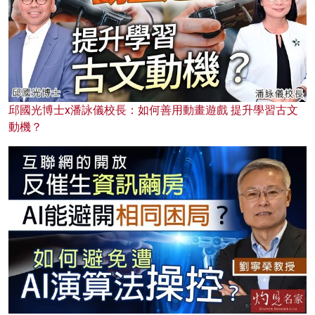
邱國光博士x潘詠儀校長：如何善用動畫遊戲 提升學習古文
動機？