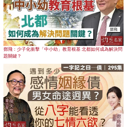
鄧飛：少子化衝擊「中小幼」教育根基 北都如何成為解決問
題關鍵？