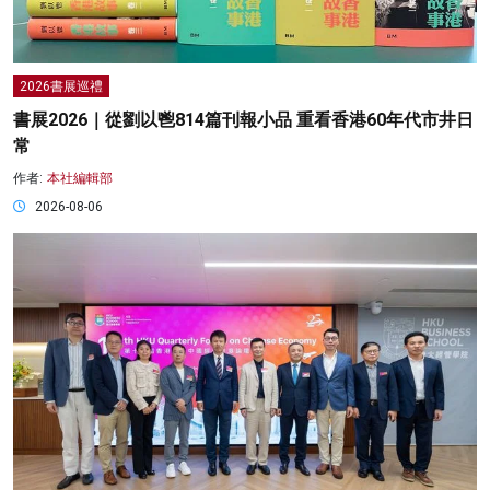
2026書展巡禮
書展2026｜從劉以鬯814篇刊報小品 重看香港60年代市井日
常
作者:
本社編輯部
2026-08-06