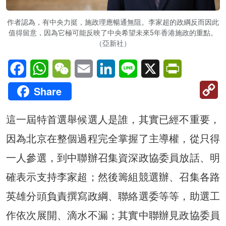
作者認為，有中央力挺，施政理應暢通無阻。李家超的政綱反而因此
值得留意，因為它極可能反映了中央希望未來5年香港施政的重點。
（亞新社）
Facebook
WhatsApp
WeChat
Email
LinkedIn
Line
X
PrintFriendl
C
Share
Li
這一屆特首選舉候選人是誰，其實已經不重要，
因為北京在整個過程完全掌握了主導權，從只得
一人參選，到中聯辦召集資深政協委員放話、明
確表示支持李家超；然後籌組競選辦、召集各路
英雄分頭負責撰寫政綱、聯絡選委等等，助選工
作依次展開、滴水不漏；其實中聯辦見政協委員