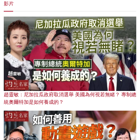
影片
趙靈敏：尼加拉瓜政府取消選舉 美國為何視若無睹？ 專制總
統奧爾特加是如何養成的？