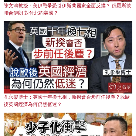
陳文鴻教授：美伊戰爭恐引伊斯蘭國家全面反撲？ 俄羅斯欲
聯合伊朗 對付北約美國？
孔永樂博士：英國十年換七相，新揆會否步前任後塵？脫歐
後英國經濟為何仍然低迷？