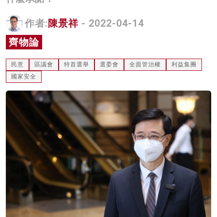
名家榜
作者:
陳景祥
- 2022-04-14
灼見活動
齊物論
關於我們
民意
區議會
特首選舉
選委會
全面管治權
利益集團
國家安全