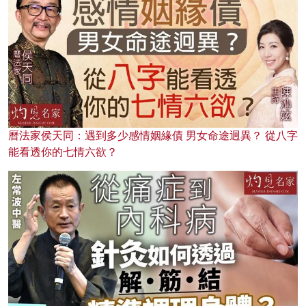
曆法家侯天同：遇到多少感情姻緣債 男女命途迥異？ 從八字
能看透你的七情六欲？