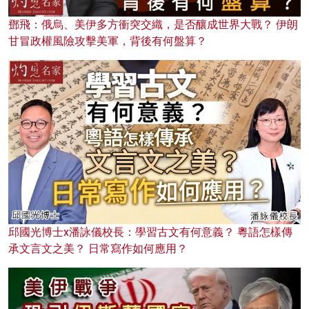
鄧飛：俄烏、美伊多方衝突交織，是否釀成世界大戰？ 伊朗
甘冒政權風險攻擊美軍，背後有何盤算？
邱國光博士x潘詠儀校長：學習古文有何意義？ 粵語怎樣傳
承文言文之美？ 日常寫作如何應用？