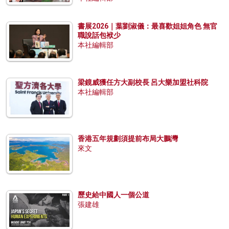
書展2026｜葉劉淑儀：最喜歡姐姐角色 無官
職說話包袱少
本社編輯部
梁鏡威獲任方大副校長 呂大樂加盟社科院
本社編輯部
香港五年規劃須提前布局大鵬灣
來文
歷史給中國人一個公道
張建雄