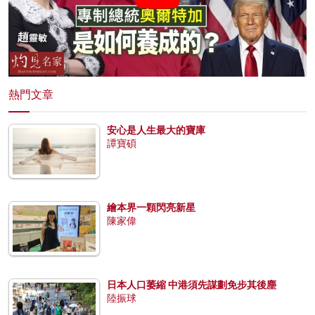
熱門文章
安心是人生最大的寶庫
譚寶碩
繪本界一顆閃亮新星
陳家偉
日本人口萎縮 中港須先謀劃免步其後塵
陸振球