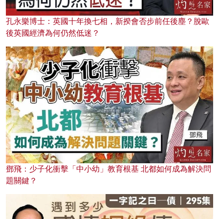
孔永樂博士：英國十年換七相，新揆會否步前任後塵？脫歐
後英國經濟為何仍然低迷？
鄧飛：少子化衝擊「中小幼」教育根基 北都如何成為解決問
題關鍵？