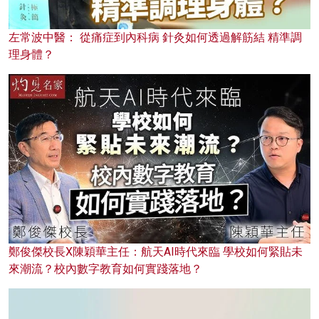
左常波中醫： 從痛症到內科病 針灸如何透過解筋結 精準調
理身體？
鄭俊傑校長X陳穎華主任：航天AI時代來臨 學校如何緊貼未
來潮流？校內數字教育如何實踐落地？