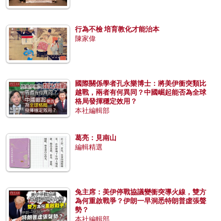
行為不檢 培育教化才能治本
陳家偉
國際關係學者孔永樂博士：將美伊衝突類比
越戰，兩者有何異同？中國崛起能否為全球
格局發揮穩定效用？
本社編輯部
葛亮：見南山
編輯精選
兔主席：美伊停戰協議變衝突導火線，雙方
為何重啟戰爭？伊朗一早洞悉特朗普虛張聲
勢？
本社編輯部