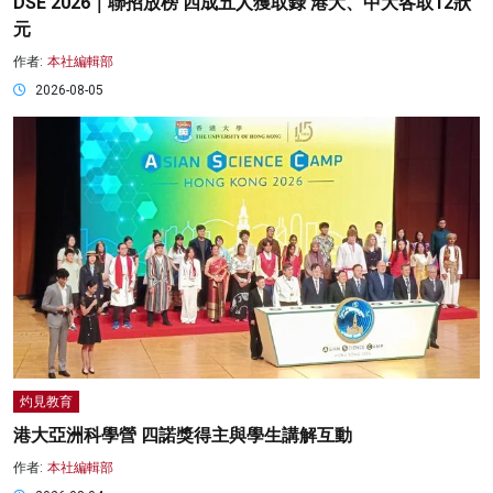
DSE 2026｜聯招放榜 四成五人獲取錄 港大、中大各取12狀
元
作者:
本社編輯部
2026-08-05
灼見教育
港大亞洲科學營 四諾獎得主與學生講解互動
作者:
本社編輯部