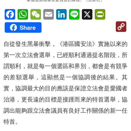
Facebook
WhatsApp
WeChat
Email
LinkedIn
Line
X
PrintFriendl
C
Share
Li
自從發生黑暴衝擊，《港區國安法》實施以來的
第一次立法會選舉，已經順利通過提名階段，所
謂順利，就是每一個選區和界別，都會是有競爭
的差額選舉，這顯然是一個協調後的結果。其
實，協調最大的目的應該是保證立法會是愛國者
治港，更長遠的目標是接踵而來的特首選舉，協
調出能夠跟立法會議員有良好工作關係的新一任
特首。