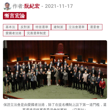
作者:
阮紀宏
- 2021-11-17
名家榜
慚言宏論
灼見活動
關於我們
基本法
反對派
特首選舉
建制派
立法會選舉
選委會
愛國者治港
完善選舉制度
保證立法會是由愛國者治港，除了在提名機制上設下第一道門檻，還
要通過資格審查委員會的審核。（亞新社）