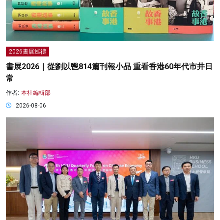
2026書展巡禮
書展2026｜從劉以鬯814篇刊報小品 重看香港60年代市井日
常
作者:
本社編輯部
2026-08-06