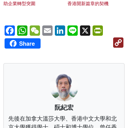
助企業轉型突圍
香港開新篇章的契機
Facebook
WhatsApp
WeChat
Email
LinkedIn
Line
X
PrintFriendl
C
Share
Li
阮紀宏
先後在加拿大溫莎大學、香港中文大學和北
京大學獲得學士、碩士和博士學位。曾任香