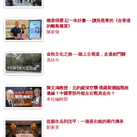
種菜得愛 記一本好書──讀吳燕青的《在香港
的離島種菜》
陳家偉
金秋文化之旅──踏上古蜀道，走過劍門關
馮珍今
陳文鴻教授：北約縱深空襲 俄羅斯瀕臨戰敗
邊緣？中國零部件能左右戰局走向？
本社編輯部
從顧生岳到沈平：一個座右銘的兩代傳承
劉家美