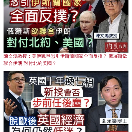
陳文鴻教授：美伊戰爭恐引伊斯蘭國家全面反撲？ 俄羅斯欲
聯合伊朗 對付北約美國？