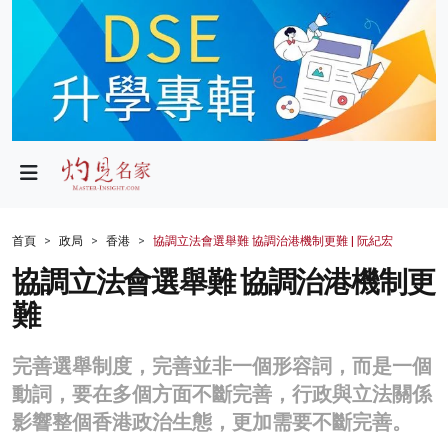
政局
教育
文化
財經
首頁
政局
香港
協調立法會選舉難 協調治港機制更難 | 阮紀宏
生活
協調立法會選舉難 協調治港機制更
難
健康
商業
完善選舉制度，完善並非一個形容詞，而是一個
動詞，要在多個方面不斷完善，行政與立法關係
科技
影響整個香港政治生態，更加需要不斷完善。
影片