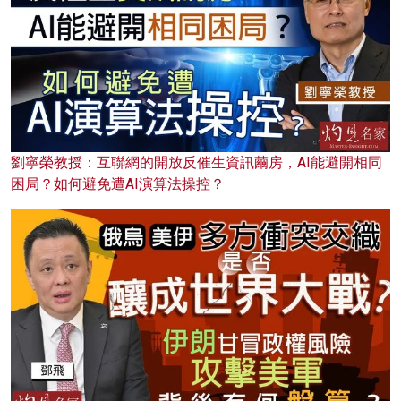
劉寧榮教授：互聯網的開放反催生資訊繭房，AI能避開相同
困局？如何避免遭AI演算法操控？