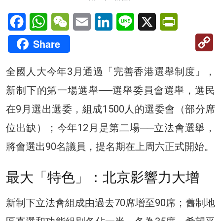
Facebook
WhatsApp
WeChat
Email
LinkedIn
Line
X
PrintFriendl
C
Share
Li
全國人大今年3月通過「完善香港選舉制度」，
新制下的第一場選舉──選舉委員會選舉，選民
在9月選出選委，組成1500人的選委會（部分席
位出缺）；今年12月是第二場──立法會選舉，
將會選出90名議員，提名期在上周六正式開始。
最大「特色」：北京影響力大增
新制下立法會組成由過去70席增至90席；舊制地