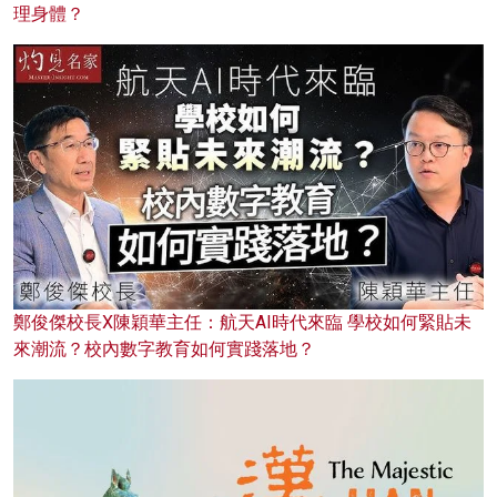
理身體？
鄭俊傑校長X陳穎華主任：航天AI時代來臨 學校如何緊貼未
來潮流？校內數字教育如何實踐落地？