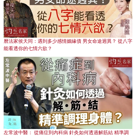
曆法家侯天同：遇到多少感情姻緣債 男女命途迥異？ 從八字
能看透你的七情六欲？
左常波中醫： 從痛症到內科病 針灸如何透過解筋結 精準調