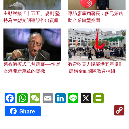
主動對接「十五五」規劃 堅
專訪廖廣翔署長：多元策略
持為生態文明建設作出貢獻
助企業轉型突圍
舊香港模式已然落幕──恰是
教育軟實力賦能港五年規劃
香港開新篇章的契機
建構全面國際教育樞紐
Facebook
WhatsApp
WeChat
Email
LinkedIn
Line
X
PrintFriendl
C
Share
Li