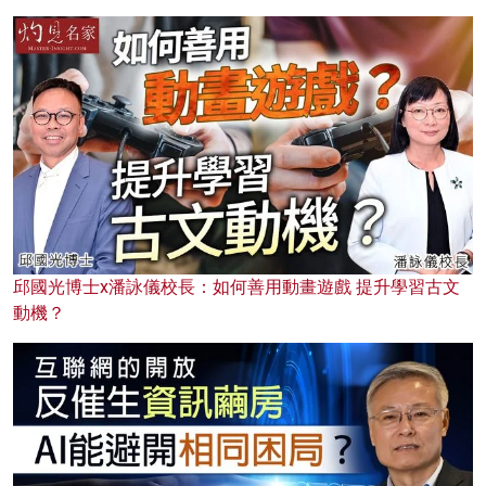
邱國光博士x潘詠儀校長：如何善用動畫遊戲 提升學習古文
動機？