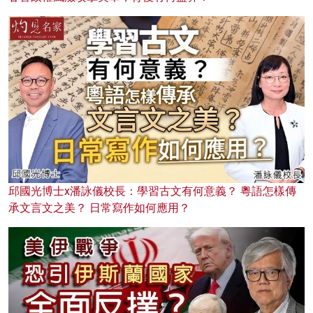
邱國光博士x潘詠儀校長：學習古文有何意義？ 粵語怎樣傳
承文言文之美？ 日常寫作如何應用？