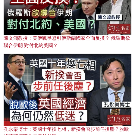
陳文鴻教授：美伊戰爭恐引伊斯蘭國家全面反撲？ 俄羅斯欲
聯合伊朗 對付北約美國？
孔永樂博士：英國十年換七相，新揆會否步前任後塵？脫歐