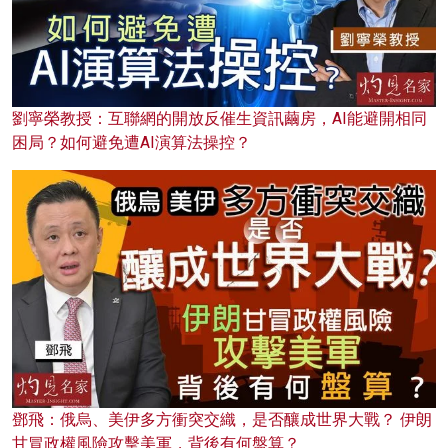
劉寧榮教授：互聯網的開放反催生資訊繭房，AI能避開相同
困局？如何避免遭AI演算法操控？
鄧飛：俄烏、美伊多方衝突交織，是否釀成世界大戰？ 伊朗
甘冒政權風險攻擊美軍，背後有何盤算？