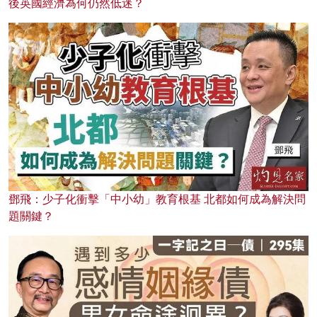
後英國經濟為何仍然低迷？
鄧飛：少子化衝擊「中小幼」教育根基 北都如何成為解決問
題關鍵？