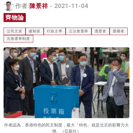
作者:
陳景祥
- 2021-11-04
名家榜
齊物論
灼見活動
泛民主派
建制派
行政主導
立法會選舉
選委會
愛國者
關於我們
完善選舉制度
作者認為，香港特色的民主制度，最大「特色」就是北京的影響力大
增。（亞新社）