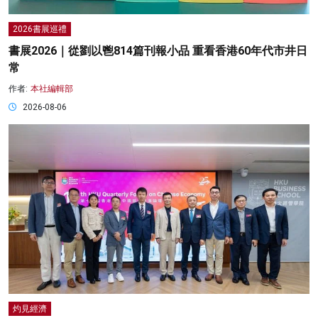
2026書展巡禮
書展2026｜從劉以鬯814篇刊報小品 重看香港60年代市井日
常
作者:
本社編輯部
2026-08-06
灼見經濟