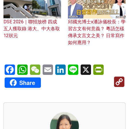
DSE 2026｜聯招放榜 四成
邱國光博士x潘詠儀校長：學
五人獲取錄 港大、中大各取
習古文有何意義？ 粵語怎樣
12狀元
傳承文言文之美？ 日常寫作
如何應用？
Facebook
WhatsApp
WeChat
Email
LinkedIn
Line
X
PrintFriendl
C
Share
Li