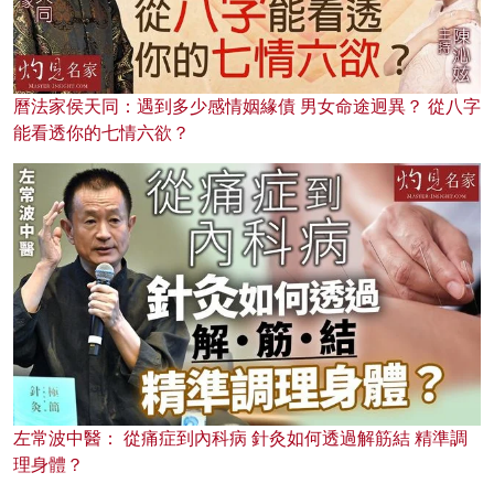
曆法家侯天同：遇到多少感情姻緣債 男女命途迥異？ 從八字
能看透你的七情六欲？
左常波中醫： 從痛症到內科病 針灸如何透過解筋結 精準調
理身體？