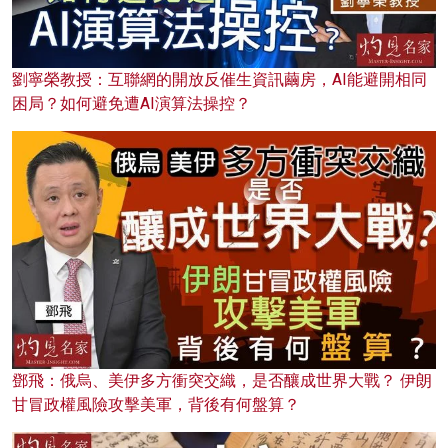
劉寧榮教授：互聯網的開放反催生資訊繭房，AI能避開相同
困局？如何避免遭AI演算法操控？
鄧飛：俄烏、美伊多方衝突交織，是否釀成世界大戰？ 伊朗
甘冒政權風險攻擊美軍，背後有何盤算？