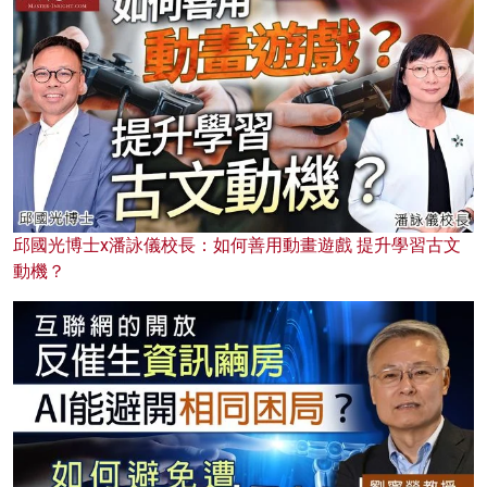
邱國光博士x潘詠儀校長：如何善用動畫遊戲 提升學習古文
動機？