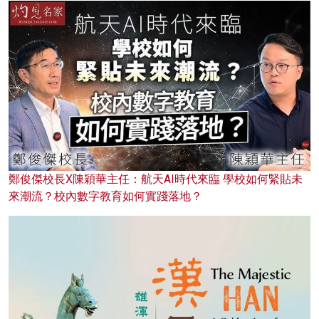
鄭俊傑校長X陳穎華主任：航天AI時代來臨 學校如何緊貼未
來潮流？校內數字教育如何實踐落地？