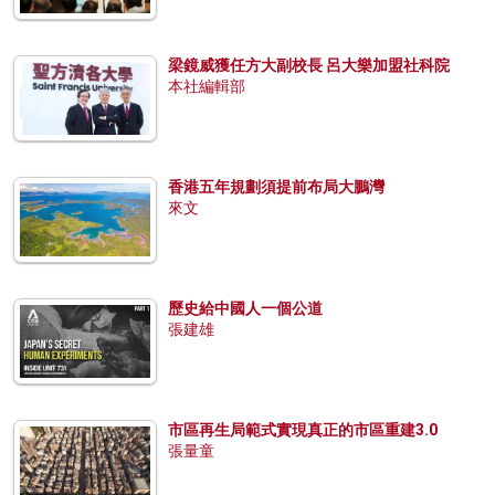
梁鏡威獲任方大副校長 呂大樂加盟社科院
本社編輯部
香港五年規劃須提前布局大鵬灣
來文
歷史給中國人一個公道
張建雄
市區再生局範式實現真正的市區重建3.0
張量童