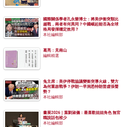
國際關係學者孔永樂博士：將美伊衝突類比
越戰，兩者有何異同？中國崛起能否為全球
格局發揮穩定效用？
本社編輯部
葛亮：見南山
編輯精選
兔主席：美伊停戰協議變衝突導火線，雙方
為何重啟戰爭？伊朗一早洞悉特朗普虛張聲
勢？
本社編輯部
書展2026｜葉劉淑儀：最喜歡姐姐角色 無官
職說話包袱少
本社編輯部