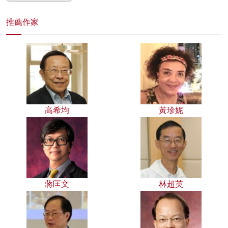
推薦作家
高希均
黃珍妮
蔣匡文
林超英