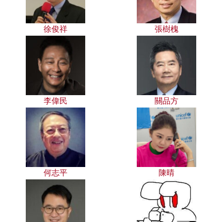
徐俊祥
張樹槐
李偉民
關品方
何志平
陳晴