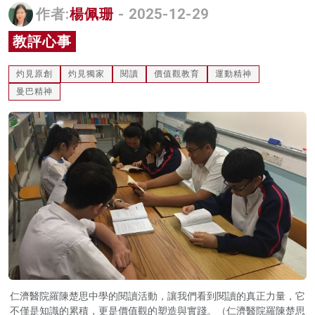
作者:
楊佩珊
- 2025-12-29
名家榜
教評心事
灼見活動
灼見原創
灼見獨家
閱讀
價值觀教育
運動精神
關於我們
曼巴精神
仁濟醫院羅陳楚思中學的閱讀活動，讓我們看到閱讀的真正力量，它
不僅是知識的累積，更是價值觀的塑造與實踐。（仁濟醫院羅陳楚思