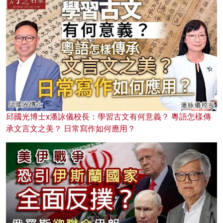
邱國光博士x潘詠儀校長：學習古文有何意義？ 粵語怎樣傳
承文言文之美？ 日常寫作如何應用？