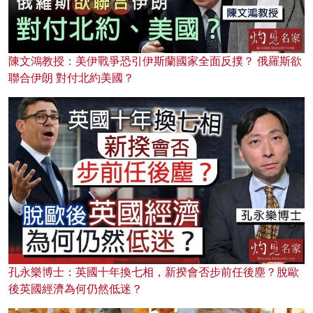
陳文鴻教授：美伊戰爭恐引伊斯蘭國家全面反撲？ 俄羅斯欲
聯合伊朗 對付北約美國？
孔永樂博士：英國十年換七相，新揆會否步前任後塵？脫歐
後英國經濟為何仍然低迷？