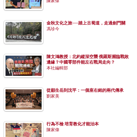
陳家偉
金秋文化之旅──踏上古蜀道，走過劍門關
馮珍今
陳文鴻教授：北約縱深空襲 俄羅斯瀕臨戰敗
邊緣？中國零部件能左右戰局走向？
本社編輯部
從顧生岳到沈平：一個座右銘的兩代傳承
劉家美
行為不檢 培育教化才能治本
陳家偉