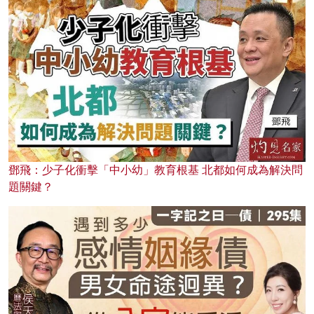
鄧飛：少子化衝擊「中小幼」教育根基 北都如何成為解決問
題關鍵？