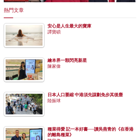
熱門文章
安心是人生最大的寶庫
譚寶碩
繪本界一顆閃亮新星
陳家偉
日本人口萎縮 中港須先謀劃免步其後塵
陸振球
種菜得愛 記一本好書──讀吳燕青的《在香港
的離島種菜》