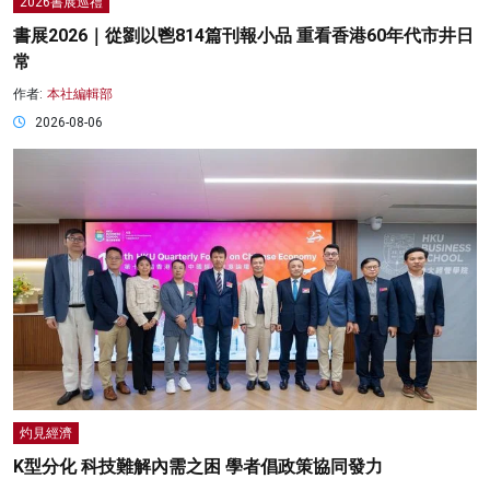
2026書展巡禮
書展2026｜從劉以鬯814篇刊報小品 重看香港60年代市井日
常
作者:
本社編輯部
2026-08-06
灼見經濟
K型分化 科技難解內需之困 學者倡政策協同發力