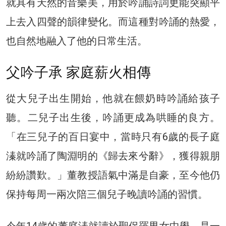
就具有天然的音樂美，用於吟誦詩詞更能突顯平
上去入四聲的韻律變化。而這種對吟誦的熱愛，
也自然地融入了他的日常生活。
父吟子承 家庭薪火相傳
從大兒子出生開始，他就在餵奶時吟誦給孩子
聽。二兒子出生後，吟誦更成為哄睡的良方。
「在三兒子的百日宴中，當時只有6歲的長子庭
溱就吟誦了陶淵明的《歸去來兮辭》，獲得親朋
紛紛讚歎。」董教授語氣中滿是自豪，至今他仍
保持每周一兩次陪三個兒子晚讀吟誦的習慣。