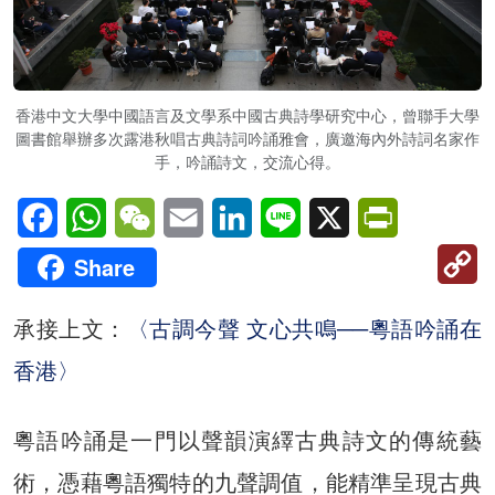
香港中文大學中國語言及文學系中國古典詩學研究中心，曾聯手大學
圖書館舉辦多次露港秋唱古典詩詞吟誦雅會，廣邀海內外詩詞名家作
手，吟誦詩文，交流心得。
Facebook
WhatsApp
WeChat
Email
LinkedIn
Line
X
PrintFriendl
C
Share
Li
承接上文：
〈古調今聲 文心共鳴──粵語吟誦在
香港〉
粵語吟誦是一門以聲韻演繹古典詩文的傳統藝
術，憑藉粵語獨特的九聲調值，能精準呈現古典