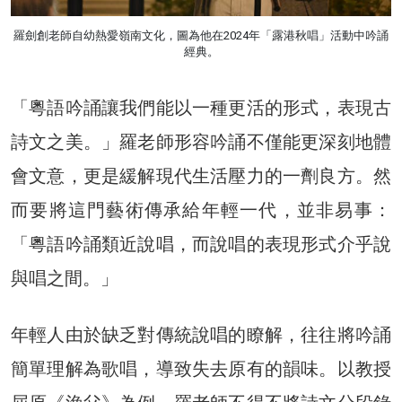
羅劍創老師自幼熱愛嶺南文化，圖為他在2024年「露港秋唱」活動中吟誦
經典。
「粵語吟誦讓我們能以一種更活的形式，表現古
詩文之美。」羅老師形容吟誦不僅能更深刻地體
會文意，更是緩解現代生活壓力的一劑良方。然
而要將這門藝術傳承給年輕一代，並非易事：
「粵語吟誦類近說唱，而說唱的表現形式介乎說
與唱之間。」
年輕人由於缺乏對傳統說唱的瞭解，往往將吟誦
簡單理解為歌唱，導致失去原有的韻味。以教授