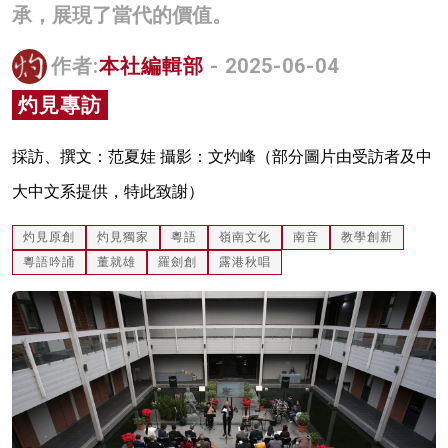
承，展現了當代的價值。
名家榜
作者:
本社編輯部
- 2025-06-04
灼見活動
灼見專訪
關於我們
採訪、撰文：范夏娃 攝影：文灼峰（部分圖片由受訪者及中
大中文系提供，特此致謝）
灼見原創
灼見獨家
粵語
嶺南文化
南音
教學創新
粵語吟誦
董就雄
羅劍創
露港秋唱