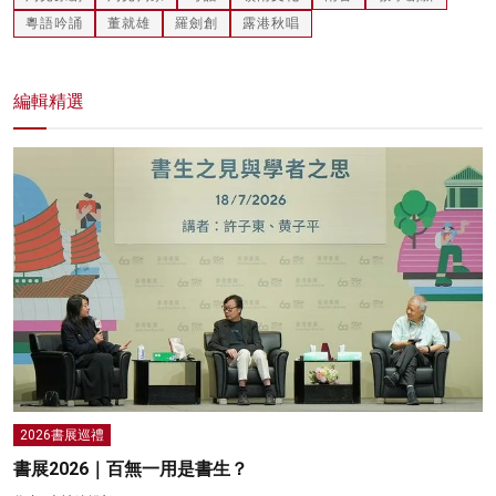
粵語吟誦
董就雄
羅劍創
露港秋唱
編輯精選
2026書展巡禮
書展2026｜百無一用是書生？