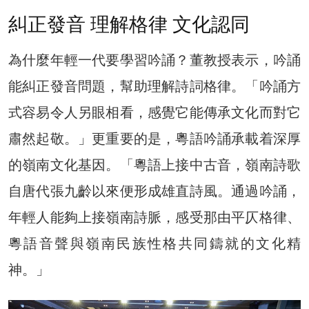
糾正發音 理解格律 文化認同
為什麼年輕一代要學習吟誦？董教授表示，吟誦
能糾正發音問題，幫助理解詩詞格律。「吟誦方
式容易令人另眼相看，感覺它能傳承文化而對它
肅然起敬。」更重要的是，粵語吟誦承載着深厚
的嶺南文化基因。「粵語上接中古音，嶺南詩歌
自唐代張九齡以來便形成雄直詩風。通過吟誦，
年輕人能夠上接嶺南詩脈，感受那由平仄格律、
粵語音聲與嶺南民族性格共同鑄就的文化精
神。」