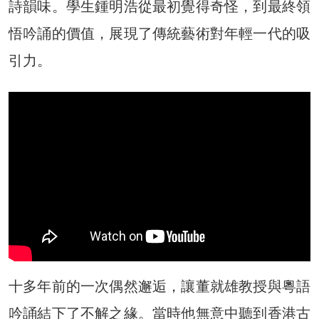
詩韻味。學生鍾明浩從最初覺得奇怪，到最終領
悟吟誦的價值，展現了傳統藝術對年輕一代的吸
引力。
十多年前的一次偶然邂逅，讓董就雄教授與粵語
吟誦結下了不解之緣。當時他無意中聽到香港古