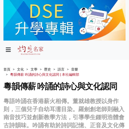
政局
教育
文化
財經
首頁
文化
文學
歷史
語言
音樂
粵韻傳薪 吟誦的詩心與文化認同 | 本社編輯部
生活
粵韻傳薪 吟誦的詩心與文化認同
健康
粵語吟誦在香港薪火相傳。董就雄教授以身作
商業
則，三個兒子自幼耳濡目染。羅劍創老師則融入
科技
南音技巧並創新教學方法，引導學生鍾明浩體會
古詩韻味。吟誦有助於詩詞記憶、正音及文化傳
影片