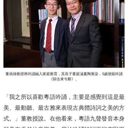
董就雄教授將吟誦融入家庭教育，其長子董庭溱薰陶漸染，5歲便能吟誦
《歸去來兮辭》。
「我之所以喜歡粵語吟誦，主要是感覺到這是最
美、最動聽、最古雅來表現古典體詩詞之美的方
式。」董教授說。在他看來，粵語九聲發音本身