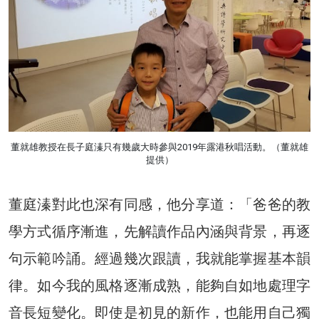
董就雄教授在長子庭溱只有幾歲大時參與2019年露港秋唱活動。（董就雄
提供）
董庭溱對此也深有同感，他分享道：「爸爸的教
學方式循序漸進，先解讀作品內涵與背景，再逐
句示範吟誦。經過幾次跟讀，我就能掌握基本韻
律。如今我的風格逐漸成熟，能夠自如地處理字
音長短變化。即使是初見的新作，也能用自己獨