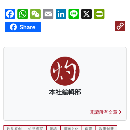
Facebook
WhatsApp
WeChat
Email
LinkedIn
Line
X
PrintFriendl
C
Share
Li
本社編輯部
閱讀所有文章
灼見原創
灼見獨家
粵語
嶺南文化
南音
教學創新