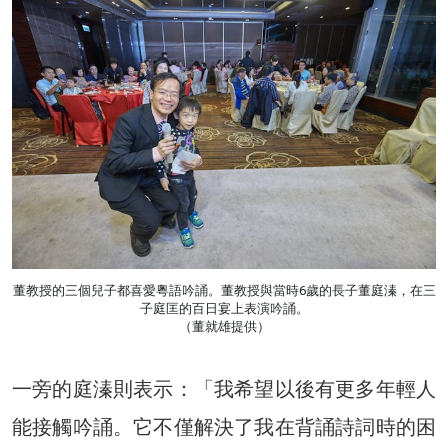
董教授的三個兒子都喜愛粵語吟誦。董教授與當時6歲的長子董庭溱，在三
子庭匡的百日宴上表演吟誦。
（董就雄提供）
一旁的庭溱則表示：「我希望以後有更多年輕人
能接觸吟誦。它不僅解決了我在背誦詩詞時的困