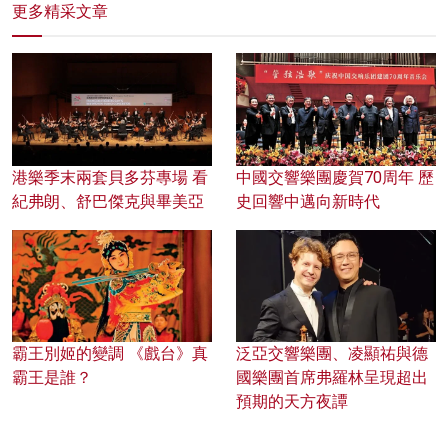
更多精采文章
港樂季末兩套貝多芬專場 看
中國交響樂團慶賀70周年 歷
紀弗朗、舒巴傑克與畢美亞
史回響中邁向新時代
霸王別姬的變調 《戲台》真
泛亞交響樂團、凌顯祐與德
霸王是誰？
國樂團首席弗羅林呈現超出
預期的天方夜譚