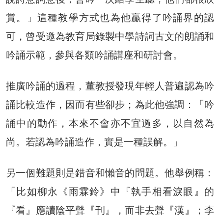
賞。」這種教學方式也為他贏得了吟誦界的認
可，曾受邀為教育局錄製中學詩詞古文的朗誦和
吟誦示範，參與各類吟誦講座和研討會。
推廣吟誦的過程，董教授發現年輕人普遍認為吟
誦比較造作，因而有些卻步；為此他強調：「吟
誦中的動作，本來不會亦不宜過多，以自然為
尚。若認為吟誦造作，實是一種誤解。」
另一個難題則是錯音和懶音的問題。他舉例稱：
「比如柳永《雨霖鈴》中『執手相看淚眼』的
『看』應讀陰平聲『刊』，而非去聲『漢』；李