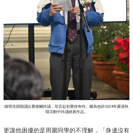
鍾明浩因朗誦比賽接觸吟誦，坦言起初覺得奇特。圖為他於2024年露港秋
唱活動中吟誦經典作品。
更讓他困擾的是周圍同學的不理解，「身邊沒有