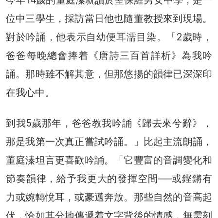
今年14歲的董庭溱就讀於聖保羅男女中學，是一
位中三學生，採訪當日他也隨董教授來到現場。
對於吟誦，他表示自幼便耳濡目染。「2歲時，
爸爸每晚總會捧着《唐詩三百首詳析》為我吟
誦。那時雖不解其意，但那悠揚的韻律已深深印
在我心中。
到我5歲那年，爸爸教我吟誦《歸去來兮辭》，
那是我第一次真正嘗試吟誦。」比起主流朗誦，
董庭溱坦言更喜歡吟誦。「它豐富的音調變化和
節奏韻律，給予我更大的發揮空間──或鏗鏘有
力或婉轉悅耳，或豪邁奔放。那些自然的音高起
伏，恰如其分地傳遞着文字背後的情感，無需刻