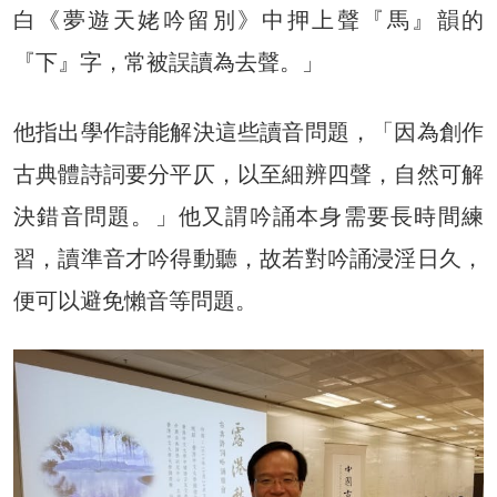
白《夢遊天姥吟留別》中押上聲『馬』韻的
『下』字，常被誤讀為去聲。」
他指出學作詩能解決這些讀音問題，「因為創作
古典體詩詞要分平仄，以至細辨四聲，自然可解
決錯音問題。」他又謂吟誦本身需要長時間練
習，讀準音才吟得動聽，故若對吟誦浸淫日久，
便可以避免懶音等問題。