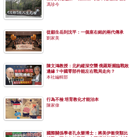
馮珍今
從顧生岳到沈平：一個座右銘的兩代傳承
劉家美
陳文鴻教授：北約縱深空襲 俄羅斯瀕臨戰敗
邊緣？中國零部件能左右戰局走向？
本社編輯部
行為不檢 培育教化才能治本
陳家偉
國際關係學者孔永樂博士：將美伊衝突類比