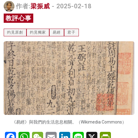
作者:
梁振威
- 2025-02-18
名家榜
教評心事
灼見活動
灼見原創
灼見獨家
易經
君子
關於我們
《易經》與我們的生活息息相關。（Wikimedia Commons）
Facebook
WhatsApp
WeChat
Email
LinkedIn
Line
X
PrintFriendl