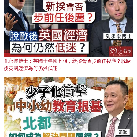
孔永樂博士：英國十年換七相，新揆會否步前任後塵？脫歐
後英國經濟為何仍然低迷？