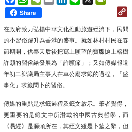
C
Share
Li
在政府致力弘揚中華文化推動旅遊經濟下，民間
的小習俗躍升為香港的盛事。就如林村村民在春
節期開，供奉天后後把寫上願望的寶牒拋上榕樹
許願的習俗給發展為「許願節」；又如傳媒報道
年初二鄉議局主事人在車公廟求籤的過程，「盛
事化」求籤問卜的習俗。
傳媒的重點是求籤過程及籤文啟示。筆者覺得，
更重要的是籤文中所潛載的中國古典哲學，而
《易經》是源頭所在，其經文雖是卜筮之辭，但