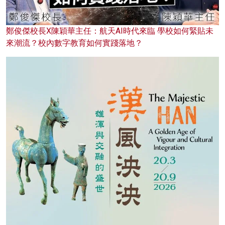
鄭俊傑校長X陳穎華主任：航天AI時代來臨 學校如何緊貼未
來潮流？校內數字教育如何實踐落地？