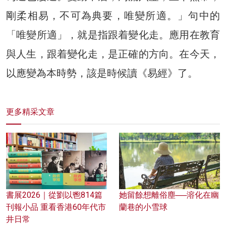
剛柔相易，不可為典要，唯變所適。」句中的
「唯變所適」，就是指跟着變化走。應用在教育
與人生，跟着變化走，是正確的方向。在今天，
以應變為本時勢，該是時候讀《易經》了。
更多精采文章
書展2026｜從劉以鬯814篇
她留餘想離俗塵──溶化在幽
刊報小品 重看香港60年代市
蘭巷的小雪球
井日常