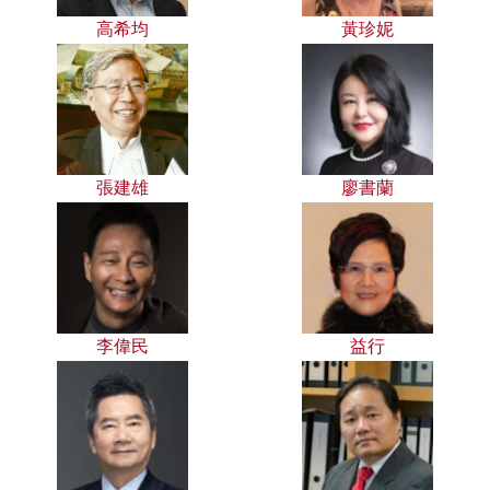
高希均
黃珍妮
張建雄
廖書蘭
李偉民
益行