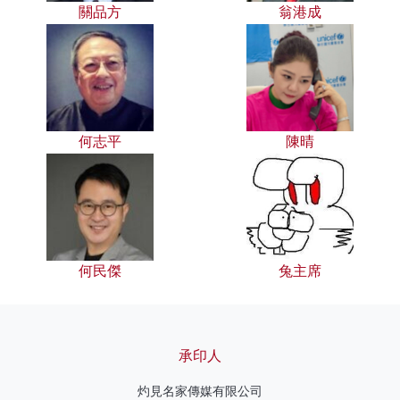
關品方
翁港成
何志平
陳晴
何民傑
兔主席
承印人
灼見名家傳媒有限公司