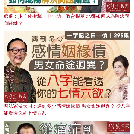
鄧飛：少子化衝擊「中小幼」教育根基 北都如何成為解決問
題關鍵？
曆法家侯天同：遇到多少感情姻緣債 男女命途迥異？ 從八字
能看透你的七情六欲？