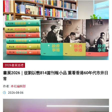
2026書展巡禮
書展2026｜從劉以鬯814篇刊報小品 重看香港60年代市井日
常
作者:
本社編輯部
2026-08-06