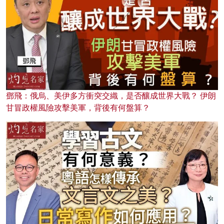
鄧飛：俄烏、美伊多方衝突交織，是否釀成世界大戰？ 伊朗
甘冒政權風險攻擊美軍，背後有何盤算？