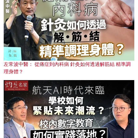
左常波中醫： 從痛症到內科病 針灸如何透過解筋結 精準調
理身體？