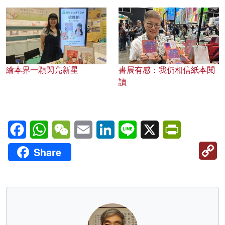
繪本界一顆閃亮新星
書展有感：我仍相信紙本閱
讀
Facebook
WhatsApp
WeChat
Email
LinkedIn
Line
X
PrintFriendl
C
Share
Li