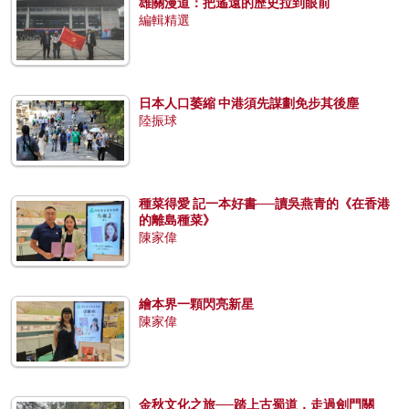
雄關漫道：把遙遠的歷史拉到眼前
編輯精選
日本人口萎縮 中港須先謀劃免步其後塵
陸振球
種菜得愛 記一本好書──讀吳燕青的《在香港
的離島種菜》
陳家偉
繪本界一顆閃亮新星
陳家偉
金秋文化之旅──踏上古蜀道，走過劍門關