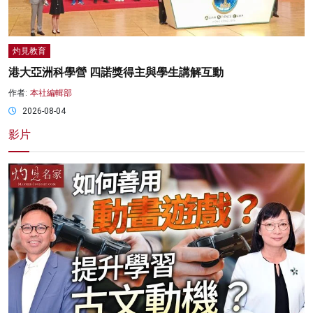
灼見教育
港大亞洲科學營 四諾獎得主與學生講解互動
作者:
本社編輯部
2026-08-04
影片