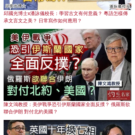
邱國光博士x潘詠儀校長：學習古文有何意義？ 粵語怎樣傳
承文言文之美？ 日常寫作如何應用？
陳文鴻教授：美伊戰爭恐引伊斯蘭國家全面反撲？ 俄羅斯欲
聯合伊朗 對付北約美國？