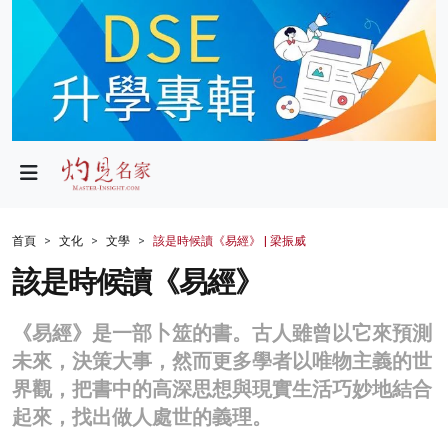
政局
教育
文化
財經
首頁
文化
文學
該是時候讀《易經》 | 梁振威
生活
該是時候讀《易經》
健康
《易經》是一部卜筮的書。古人雖曾以它來預測
商業
未來，決策大事，然而更多學者以唯物主義的世
界觀，把書中的高深思想與現實生活巧妙地結合
科技
起來，找出做人處世的義理。
影片