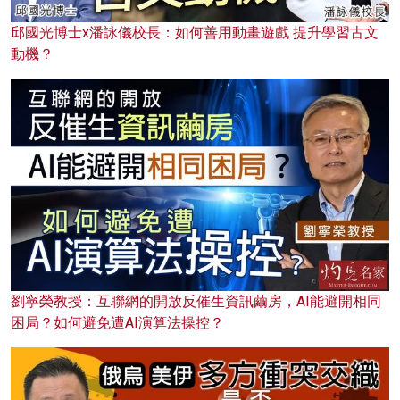
邱國光博士x潘詠儀校長：如何善用動畫遊戲 提升學習古文
動機？
劉寧榮教授：互聯網的開放反催生資訊繭房，AI能避開相同
困局？如何避免遭AI演算法操控？