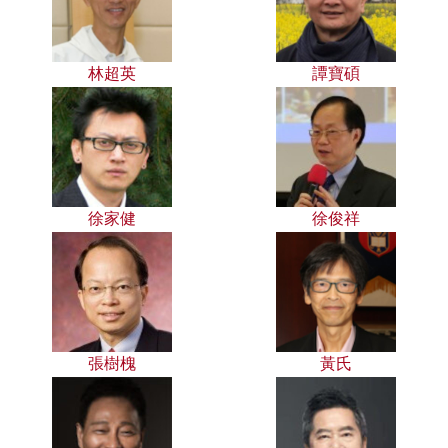
林超英
譚寶碩
徐家健
徐俊祥
張樹槐
黃氏