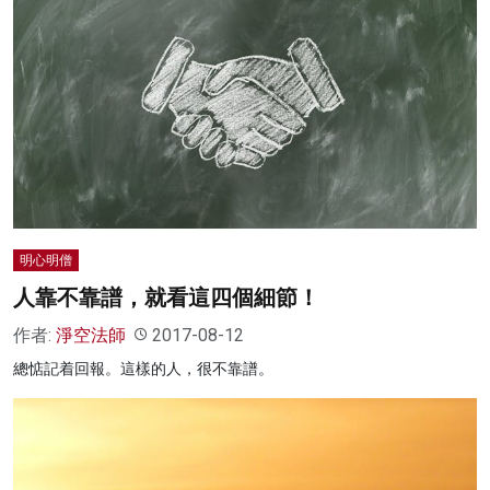
明心明僧
人靠不靠譜，就看這四個細節！
作者:
淨空法師
2017-08-12
總惦記着回報。這樣的人，很不靠譜。