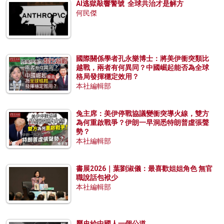
AI逃獄敲響警號 全球共治才是解方
何民傑
國際關係學者孔永樂博士：將美伊衝突類比
越戰，兩者有何異同？中國崛起能否為全球
格局發揮穩定效用？
本社編輯部
兔主席：美伊停戰協議變衝突導火線，雙方
為何重啟戰爭？伊朗一早洞悉特朗普虛張聲
勢？
本社編輯部
書展2026｜葉劉淑儀：最喜歡姐姐角色 無官
職說話包袱少
本社編輯部
歷史給中國人一個公道