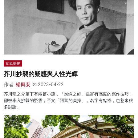
意氣揚揚
芥川抄襲的疑惑與人性光輝
作者:
楊興安
2023-04-22
芥川龍之介筆下有兩篇小說，「蜘蛛之絲」雖富有高度的寫作技巧，
卻被牽入抄襲的疑雲；至於「阿富的貞操」，名字有點怪，也惹來很
多討論。