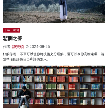
千年．瞬間
悲憫之聲
作者:
譚寶碩
2024-08-25
好的修養，不單可以使你將技術充分理解，還可以令你高瞻遠矚，清
楚準確的評價自己和評價別人。