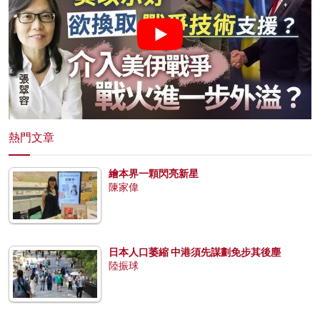
熱門文章
繪本界一顆閃亮新星
陳家偉
日本人口萎縮 中港須先謀劃免步其後塵
陸振球