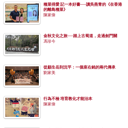
種菜得愛 記一本好書──讀吳燕青的《在香港
的離島種菜》
陳家偉
金秋文化之旅──踏上古蜀道，走過劍門關
馮珍今
從顧生岳到沈平：一個座右銘的兩代傳承
劉家美
行為不檢 培育教化才能治本
陳家偉