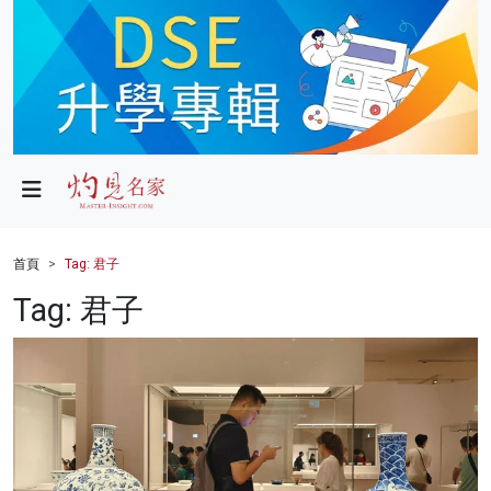
政局
教育
文化
財經
首頁
Tag: 君子
生活
Tag: 君子
健康
商業
科技
影片