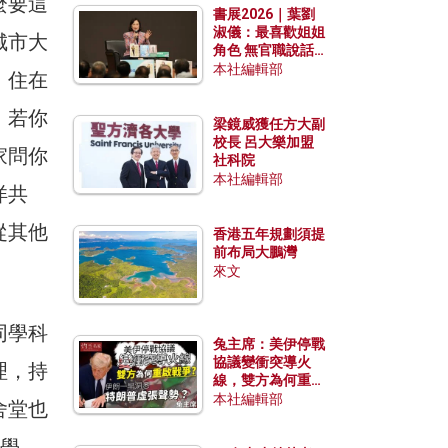
麼要這
書展2026｜葉劉
淑儀：最喜歡姐姐
城市大
角色 無官職說話
包袱少
本社編輯部
，住在
。若你
梁鏡威獲任方大副
校長 呂大樂加盟
家問你
社科院
本社編輯部
洋共
從其他
香港五年規劃須提
前布局大鵬灣
來文
同學科
兔主席：美伊停戰
協議變衝突導火
理，持
線，雙方為何重啟
戰爭？伊朗一早洞
本社編輯部
舍堂也
悉特朗普虛張聲
勢？
學學