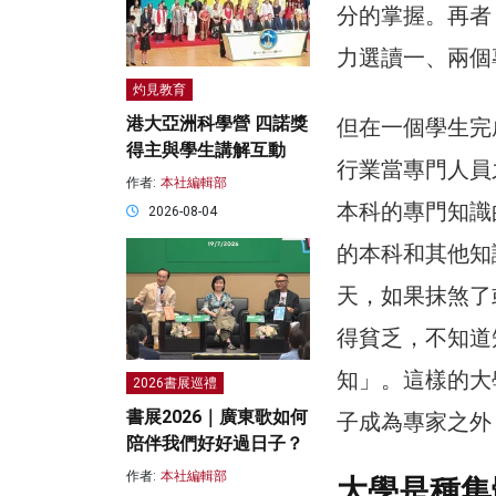
分的掌握。再者
力選讀一、兩個
灼見教育
港大亞洲科學營 四諾獎
但在一個學生完
得主與學生講解互動
行業當專門人員
作者:
本社編輯部
本科的專門知識
2026-08-04
的本科和其他知
天，如果抹煞了
得貧乏，不知道
知」。這樣的大
2026書展巡禮
書展2026｜廣東歌如何
子成為專家之外
陪伴我們好好過日子？
作者:
本社編輯部
大學是種集