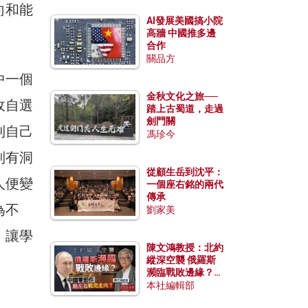
向和能
AI發展美國搞小院
。
高牆 中國推多邊
合作
關品方
中一個
金秋文化之旅──
收自選
踏上古蜀道，走過
劍門關
到自己
馮珍今
別有洞
從顧生岳到沈平：
人便變
一個座右銘的兩代
傳承
為不
劉家美
，讓學
陳文鴻教授：北約
縱深空襲 俄羅斯
瀕臨戰敗邊緣？中
國零部件能左右戰
本社編輯部
局走向？