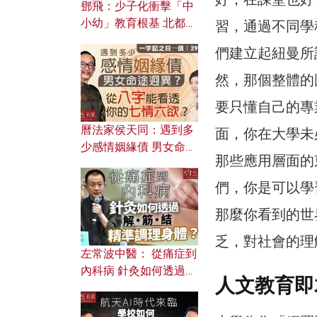
鄧飛：少子化衝擊「中
小幼」教育根基 北都如
習，通過不同學
何成為解決問題關鍵？
們建立起紐曼所說的t
然，那個整體的
要只懂自己的專
曆法家侯天同：遇到多
面，你在大學未
少感情姻緣債 男女命途
那些應用層面的
迥異？ 從八字能看透你
的七情六欲？
們，你是可以學
那麼你看到的世
乏，對社會的理
左常波中醫： 從痛症到
內科病 針灸如何透過解
人文教育即
筋結 精準調理身體？