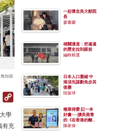
一起懷念吳大猷院
長
廖書蘭
雄關漫道：把遙遠
的歷史拉到眼前
編輯精選
是無知就
日本人口萎縮 中
港須先謀劃免步其
後塵
陸振球
Copy
Link
種菜得愛 記一本
大學
好書──讀吳燕青
的《在香港的離島
識有充
種菜》
陳家偉