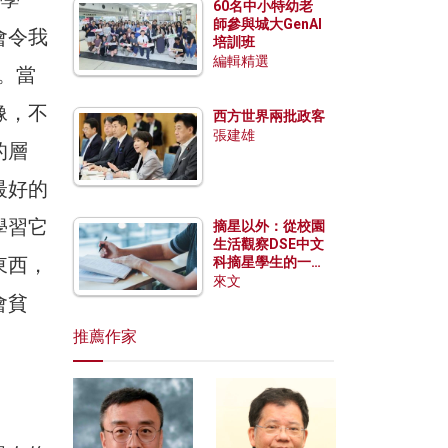
60名中小特幼老
師參與城大GenAI
會令我
培訓班
編輯精選
）。當
像，不
西方世界兩批政客
張建雄
的層
最好的
學習它
摘星以外：從校園
生活觀察DSE中文
東西，
科摘星學生的一點
特質
來文
會貧
推薦作家