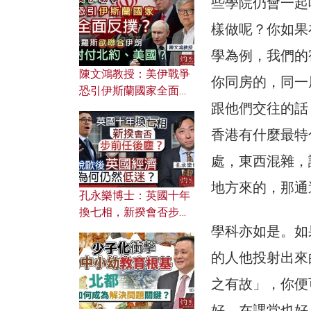
些學院仍會一起
文之美？ 日常寫作如何
應用？
樣做呢？你如果
學為例，我們的
陳文鴻教授：美伊戰爭
你同房的，同一
恐引伊斯蘭國家全面反
跟他們交往的話
撲？ 俄羅斯欲聯合伊朗
對付北約美國？
香港有什麼最特
處，東西混雜，
地方來的，那通
孔永樂博士：英國十年
換七相，新揆會否步前
任後塵？脫歐後英國經
學科亦如是。如
濟為何仍然低迷？
的人他投射出來
之有故」，你便
好，在課堂也好