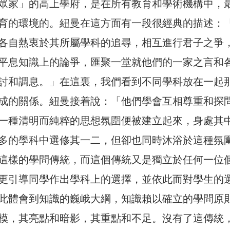
眾家」的高上學府，是在所有教育和學術機構中，
育的環境的。紐曼在這方面有一段很經典的描述：
各自熱衷於其所屬學科的追尋，相互進行君子之爭
平息知識上的論爭，匯聚一堂就他們的一家之言和
討和調息。」在這裏，我們看到不同學科放在一起
成的關係。紐曼接着說：「他們學會互相尊重和探
一種清明而純粹的思想氛圍便被建立起來，身處其
多的學科中選修其一二，但卻也同時沐浴於這種氛
這樣的學問傳統，而這個傳統又是獨立於任何一位
更引導同學作出學科上的選擇，並依此而對學生的
此體會到知識的巍峨大綱，知識賴以確立的學問原
模，其亮點和暗影，其重點和不足。沒有了這傳統