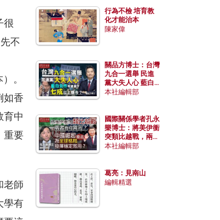
行為不檢 培育教
化才能治本
子很
陳家偉
。先不
關品方博士：台灣
九合一選舉 民進
為本）。
黨大失人心 藍白
合作有望拿下七成
本社編輯部
例如香
以上縣市？
教育中
國際關係學者孔永
樂博士：將美伊衝
、重要
突類比越戰，兩者
有何異同？中國崛
本社編輯部
起能否為全球格局
發揮穩定效用？
葛亮：見南山
編輯精選
和老師
大學有