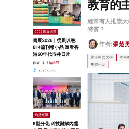
教育的
經常有人推崇大
特質？
2026書展巡禮
書展2026｜從劉以鬯
作者:
張楚
814篇刊報小品 重看香
港60年代市井日常
香港中文大學
本科
作者:
本社編輯部
集體生活
2026-08-06
灼見經濟
K型分化 科技難解內需