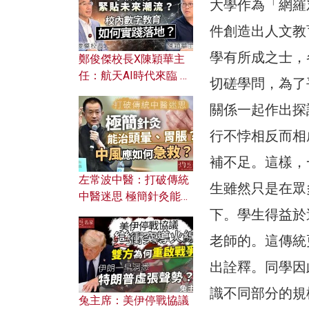
大學作為「網羅
件創造出人文教
學有所成之士，
鄭俊傑校長X陳穎華主
任：航天AI時代來臨 學
切磋學問，為了
校如何緊貼未來潮流？
關係一起作出探
校內數字教育如何實踐
落地？
行不悖相反而相
補不足。這樣，
左常波中醫：打破傳統
生雖然只是在眾
中醫迷思 極簡針灸能治
下。學生得益於
頭暈、胃脹？中風應如
何急救？
老師的。這傳統
出詮釋。同學因
識不同部分的規
兔主席：美伊停戰協議