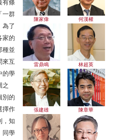
最有條
「一群
陳家偉
何漢權
，為了
各家的
那種並
問來互
雷鼎鳴
林超英
中的學
圍之
個別的
選擇作
張建雄
陳章華
則，知
，同學