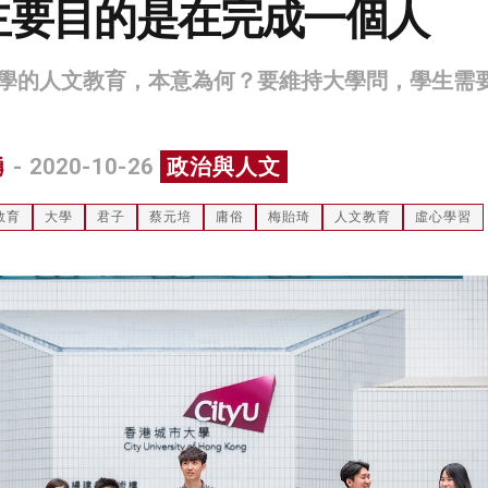
主要目的是在完成一個人
學的人文教育，本意為何？要維持大學問，學生需
勇
- 2020-10-26
政治與人文
教育
大學
君子
蔡元培
庸俗
梅貽琦
人文教育
虛心學習