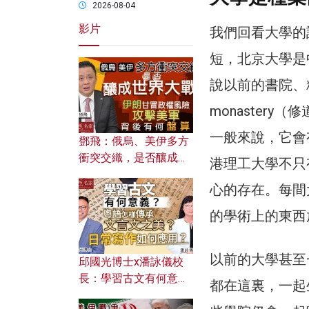
2026-08-04
影片
我們回看大學的
短，北京大學是
說以前的書院、
monastery
一般來說，它會
鄧飛：俄烏、美伊多方
衝突交織，是否釀成世
港理工大學不只
界大戰？ 伊朗甘冒政權
心的存在。每間
風險攻擊美軍，背後有
何盤算？
的學術上的東西
以前的大學甚至
邱國光博士x潘詠儀校
長：學習古文有何意
都在這裏，一起
義？ 粵語怎樣傳承文言