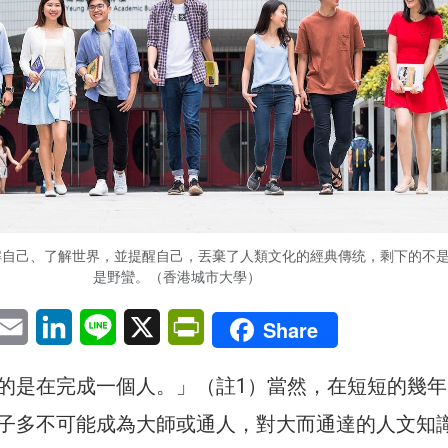
解自己、了解世界，並提醒自己，丟棄了人類文化的經典傳统，剩下的不
是野蠻。（香港城市大學）
pp
eChat
Email
LinkedIn
Line
X
PrintFriendly
Share
的是在完成一個人。」（註1）當然，在短短的幾年
子多不可能成為大師或通人，對大而通達的人文知