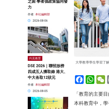
之困 學者倡政策協同發
力
作者:
本社編輯部
2026-08-06
灼見教育
大學教導學生學習了
DSE 2026｜聯招放榜
四成五人獲取錄 港大、
Facebook
WhatsA
W
中大各取12狀元
作者:
本社編輯部
2026-08-05
「教育的主要目
本科教育中，學