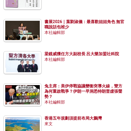
書展2026｜葉劉淑儀：最喜歡姐姐角色 無官
職說話包袱少
本社編輯部
梁鏡威獲任方大副校長 呂大樂加盟社科院
本社編輯部
兔主席：美伊停戰協議變衝突導火線，雙方
為何重啟戰爭？伊朗一早洞悉特朗普虛張聲
勢？
本社編輯部
香港五年規劃須提前布局大鵬灣
來文