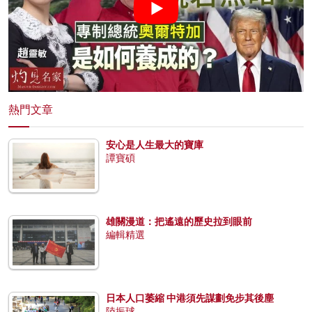
熱門文章
安心是人生最大的寶庫
譚寶碩
雄關漫道：把遙遠的歷史拉到眼前
編輯精選
日本人口萎縮 中港須先謀劃免步其後塵
陸振球