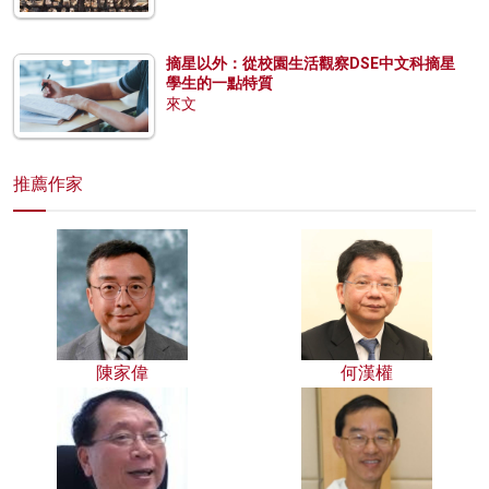
摘星以外：從校園生活觀察DSE中文科摘星
學生的一點特質
來文
推薦作家
陳家偉
何漢權