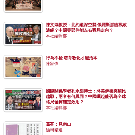
陳文鴻教授：北約縱深空襲 俄羅斯瀕臨戰敗
邊緣？中國零部件能左右戰局走向？
本社編輯部
行為不檢 培育教化才能治本
陳家偉
國際關係學者孔永樂博士：將美伊衝突類比
越戰，兩者有何異同？中國崛起能否為全球
格局發揮穩定效用？
本社編輯部
葛亮：見南山
編輯精選