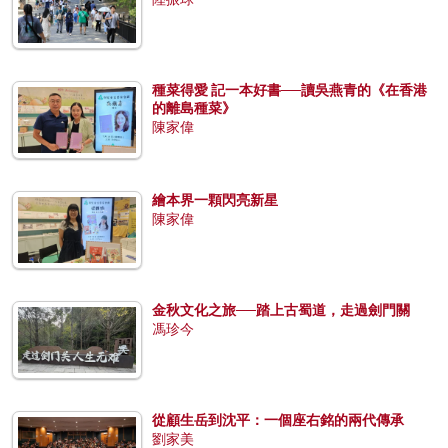
種菜得愛 記一本好書──讀吳燕青的《在香港
的離島種菜》
陳家偉
繪本界一顆閃亮新星
陳家偉
金秋文化之旅──踏上古蜀道，走過劍門關
馮珍今
從顧生岳到沈平：一個座右銘的兩代傳承
劉家美