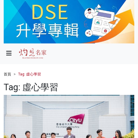
政局
教育
文化
財經
首頁
Tag: 虛心學習
生活
Tag: 虛心學習
健康
商業
科技
影片