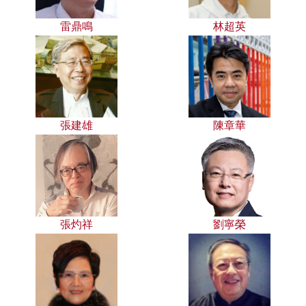
雷鼎鳴
林超英
張建雄
陳章華
張灼祥
劉寧榮