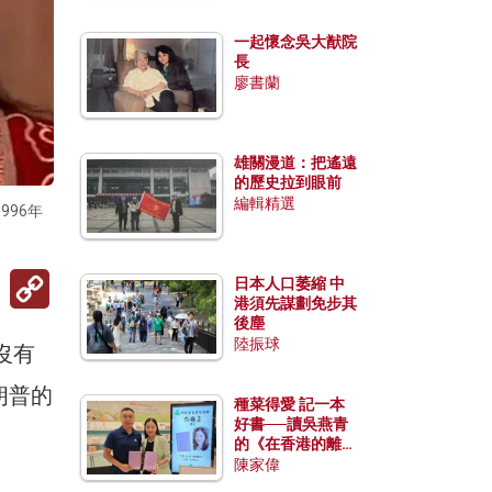
一起懷念吳大猷院
長
廖書蘭
雄關漫道：把遙遠
的歷史拉到眼前
編輯精選
96年
Copy
日本人口萎縮 中
Link
港須先謀劃免步其
後塵
陸振球
沒有
朗普的
種菜得愛 記一本
好書──讀吳燕青
的《在香港的離島
種菜》
陳家偉