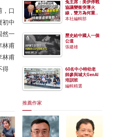
兔主席：美伊停戰
協議變衝突導火
甫，口
線，雙方為何重啟
戰爭？伊朗一早洞
本社編輯部
寶初中
悉特朗普虛張聲
勢？
固然一
歷史給中國人一個
公道
李林甫
張建雄
李林甫
不得
60名中小特幼老
師參與城大GenAI
培訓班
編輯精選
推薦作家