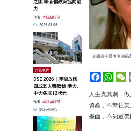
之困 學者倡政策協同發
力
作者:
本社編輯部
2026-08-06
金庸書中最著名的偽
灼見教育
Facebook
WhatsA
W
DSE 2026｜聯招放榜
四成五人獲取錄 港大、
中大各取12狀元
人生真諷刺，做
作者:
本社編輯部
資產，不嚮往美
2026-08-05
畫面，不知道美