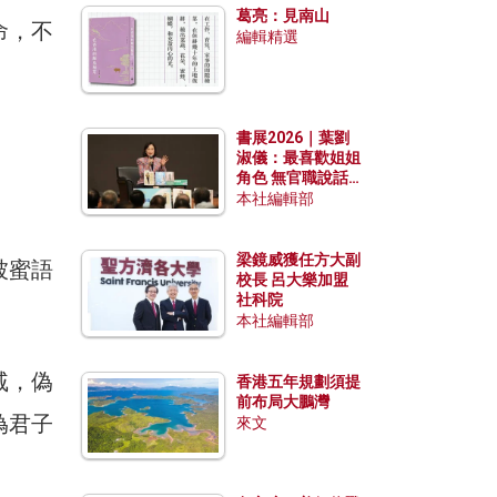
葛亮：見南山
命，不
編輯精選
書展2026｜葉劉
淑儀：最喜歡姐姐
角色 無官職說話
包袱少
本社編輯部
梁鏡威獲任方大副
被蜜語
校長 呂大樂加盟
社科院
本社編輯部
戚，偽
香港五年規劃須提
前布局大鵬灣
偽君子
來文