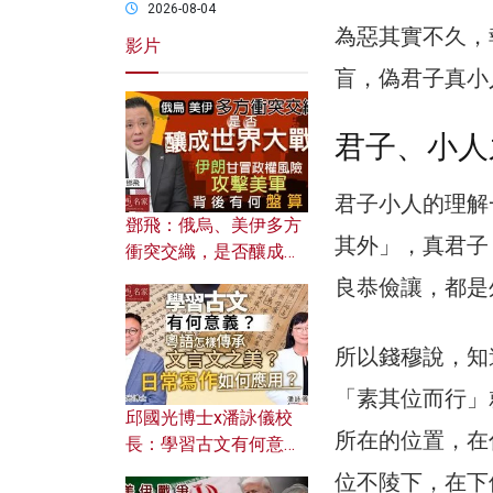
2026-08-04
為惡其實不久，
影片
盲，偽君子真小
君子、小人
君子小人的理解
鄧飛：俄烏、美伊多方
其外」，真君子
衝突交織，是否釀成世
界大戰？ 伊朗甘冒政權
良恭儉讓，都是
風險攻擊美軍，背後有
何盤算？
所以錢穆說，知
「素其位而行」
邱國光博士x潘詠儀校
所在的位置，在
長：學習古文有何意
義？ 粵語怎樣傳承文言
位不陵下，在下