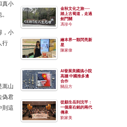
和真小
金秋文化之旅──
也。
踏上古蜀道，走過
劍門關
馮珍今
得，小
繪本界一顆閃亮新
人行
星
陳家偉
AI發展美國搞小院
高牆 中國推多邊
合作
是嵩山
關品方
位偽君
從顧生岳到沈平：
中則這
一個座右銘的兩代
傳承
劉家美