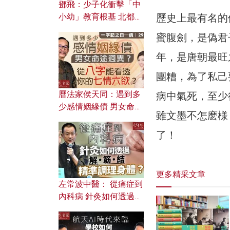
鄧飛：少子化衝擊「中
歷史上最有名的
小幼」教育根基 北都如
何成為解決問題關鍵？
蜜腹劍，是偽君
年，是唐朝最旺
團糟，為了私己
曆法家侯天同：遇到多
病中氣死，至少
少感情姻緣債 男女命途
雖文墨不怎麽様
迥異？ 從八字能看透你
的七情六欲？
了！
更多精采文章
左常波中醫： 從痛症到
內科病 針灸如何透過解
筋結 精準調理身體？