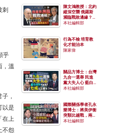
陳文鴻教授：北約
被刺
縱深空襲 俄羅斯
瀕臨戰敗邊緣？中
國零部件能左右戰
本社編輯部
局走向？
行為不檢 培育教
化才能治本
陳家偉
願乎
西，溫
關品方博士：台灣
九合一選舉 民進
黨大失人心 藍白
合作有望拿下七成
本社編輯部
以上縣市？
君子，
國際關係學者孔永
可以是
樂博士：將美伊衝
突類比越戰，兩者
「在上
有何異同？中國崛
本社編輯部
起能否為全球格局
上不怨
發揮穩定效用？