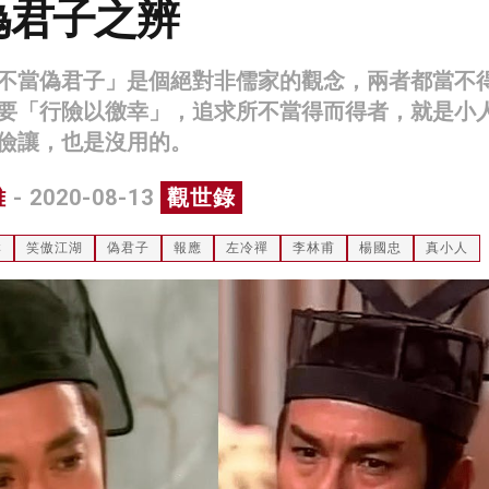
偽君子之辨
不當偽君子」是個絕對非儒家的觀念，兩者都當不
要「行險以徼幸」，追求所不當得而得者，就是小
儉讓，也是沒用的。
雄
- 2020-08-13
觀世錄
群
笑傲江湖
偽君子
報應
左冷禪
李林甫
楊國忠
真小人