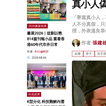
真小人
「寧當真小人，
人不分真假，只
2026書展巡禮
徑，外表溫良恭
書展2026｜從劉以鬯
814篇刊報小品 重看香
作者:
張建
港60年代市井日常
作者:
本社編輯部
金庸
君子
岳不
2026-08-06
灼見經濟
K型分化 科技難解內需