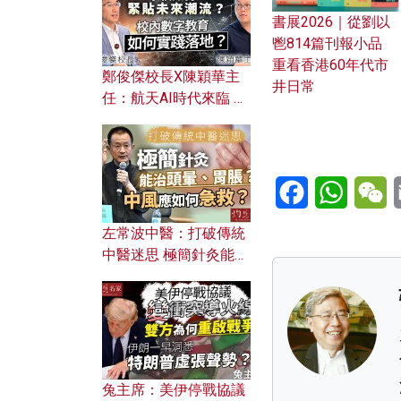
書展2026｜從劉以
鬯814篇刊報小品
重看香港60年代市
鄭俊傑校長X陳穎華主
井日常
任：航天AI時代來臨 學
校如何緊貼未來潮流？
校內數字教育如何實踐
落地？
Facebook
WhatsA
W
左常波中醫：打破傳統
中醫迷思 極簡針灸能治
頭暈、胃脹？中風應如
何急救？
兔主席：美伊停戰協議