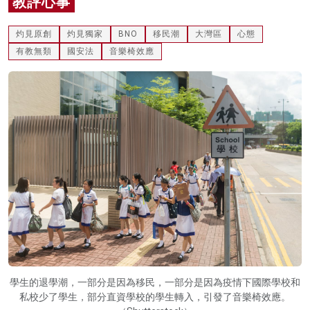
教評心事
名家榜
灼見原創
灼見獨家
BNO
移民潮
大灣區
心態
灼見活動
有教無類
國安法
音樂椅效應
關於我們
學生的退學潮，一部分是因為移民，一部分是因為疫情下國際學校和
私校少了學生，部分直資學校的學生轉入，引發了音樂椅效應。