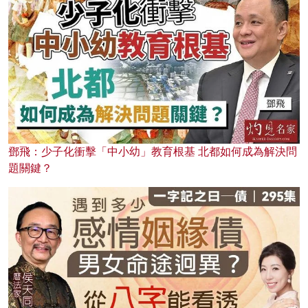
鄧飛：少子化衝擊「中小幼」教育根基 北都如何成為解決問
題關鍵？