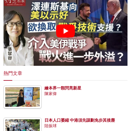
熱門文章
繪本界一顆閃亮新星
陳家偉
日本人口萎縮 中港須先謀劃免步其後塵
陸振球