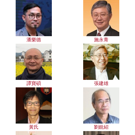
潘樂德
施永青
譚寶碩
張建雄
黃氏
劉銳紹