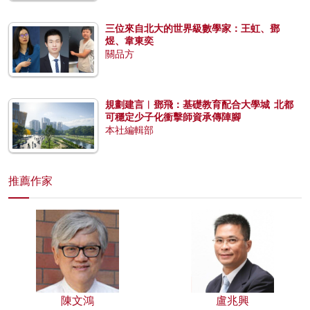
三位來自北大的世界級數學家：王虹、鄧
煜、韋東奕
關品方
規劃建言︱鄧飛：基礎教育配合大學城 北都
可穩定少子化衝擊師資承傳陣腳
本社編輯部
推薦作家
陳文鴻
盧兆興