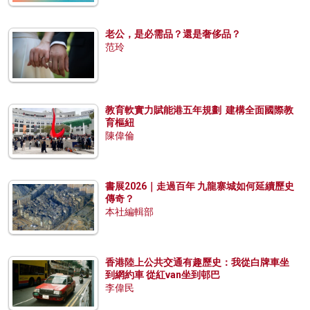
老公，是必需品？還是奢侈品？
范玲
教育軟實力賦能港五年規劃 建構全面國際教
育樞紐
陳偉倫
書展2026｜走過百年 九龍寨城如何延續歷史
傳奇？
本社編輯部
香港陸上公共交通有趣歷史：我從白牌車坐
到網約車 從紅van坐到邨巴
李偉民