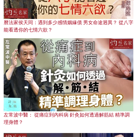
曆法家侯天同：遇到多少感情姻緣債 男女命途迥異？ 從八字
能看透你的七情六欲？
左常波中醫： 從痛症到內科病 針灸如何透過解筋結 精準調
理身體？