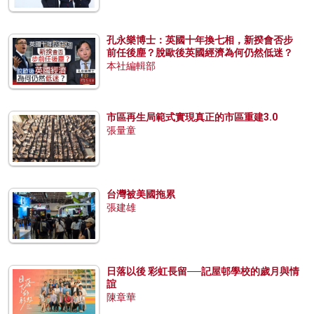
孔永樂博士：英國十年換七相，新揆會否步
前任後塵？脫歐後英國經濟為何仍然低迷？
本社編輯部
市區再生局範式實現真正的市區重建3.0
張量童
台灣被美國拖累
張建雄
日落以後 彩虹長留──記屋邨學校的歲月與情
誼
陳章華