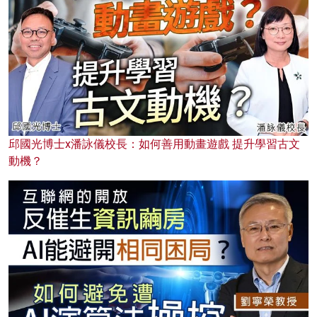
邱國光博士x潘詠儀校長：如何善用動畫遊戲 提升學習古文
動機？