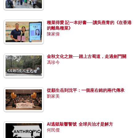
種菜得愛 記一本好書──讀吳燕青的《在香港
的離島種菜》
陳家偉
金秋文化之旅──踏上古蜀道，走過劍門關
馮珍今
從顧生岳到沈平：一個座右銘的兩代傳承
劉家美
AI逃獄敲響警號 全球共治才是解方
何民傑