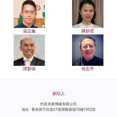
温志倫
陳妙霞
譚新強
何志平
承印人
灼見名家傳媒有限公司
地址 : 香港黃竹坑道21號環匯廣場10樓1002室