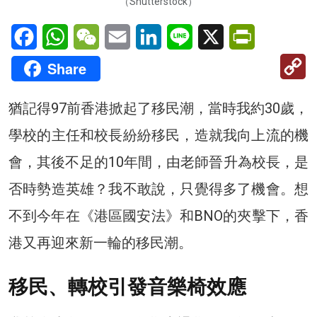
（Shutterstock）
Facebook
WhatsApp
WeChat
Email
LinkedIn
Line
X
PrintFriendl
C
Share
Li
猶記得97前香港掀起了移民潮，當時我約30歲，
學校的主任和校長紛紛移民，造就我向上流的機
會，其後不足的10年間，由老師晉升為校長，是
否時勢造英雄？我不敢說，只覺得多了機會。想
不到今年在《港區國安法》和BNO的夾擊下，香
港又再迎來新一輪的移民潮。
移民、轉校引發音樂椅效應