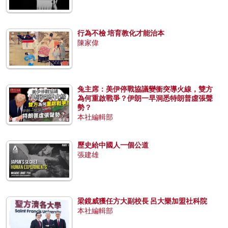
行為不檢 培育教化才能治本
陳家偉
兔主席：美伊停戰協議變衝突導火線，雙方
為何重啟戰爭？伊朗一早洞悉特朗普虛張聲
勢？
本社編輯部
歷史給中國人一個公道
張建雄
梁鏡威獲任方大副校長 呂大樂加盟社科院
本社編輯部