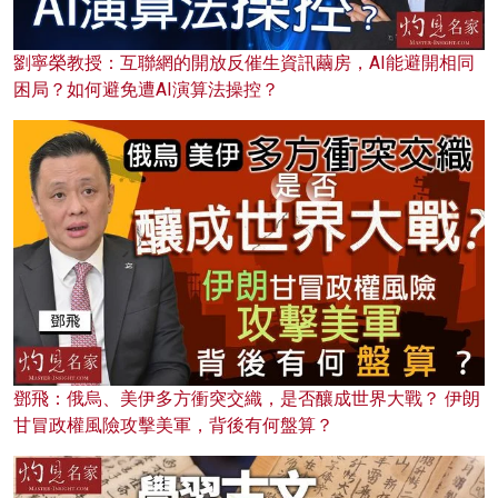
劉寧榮教授：互聯網的開放反催生資訊繭房，AI能避開相同
困局？如何避免遭AI演算法操控？
鄧飛：俄烏、美伊多方衝突交織，是否釀成世界大戰？ 伊朗
甘冒政權風險攻擊美軍，背後有何盤算？