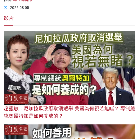
2026-08-05
影片
趙靈敏：尼加拉瓜政府取消選舉 美國為何視若無睹？ 專制總
統奧爾特加是如何養成的？