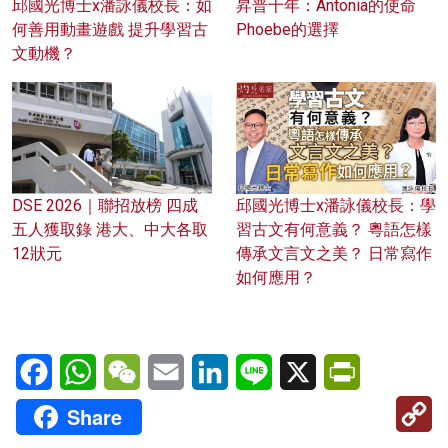
邱國光博士x潘詠儀校長：如
昇普十年：Antonia的使命
何善用動畫遊戲 提升學習古
Phoebe的選擇
文動機？
DSE 2026｜聯招放榜 四成
邱國光博士x潘詠儀校長：學
五人獲取錄 港大、中大各取
習古文有何意義？ 粵語怎樣
12狀元
傳承文言文之美？ 日常寫作
如何應用？
Facebook
WhatsApp
WeChat
Email
LinkedIn
Line
X
PrintFriendl
C
Share
Li