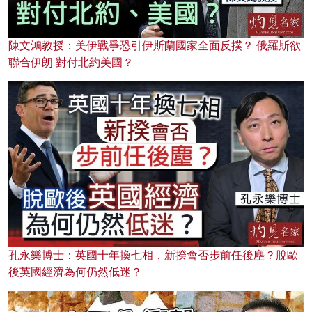
陳文鴻教授：美伊戰爭恐引伊斯蘭國家全面反撲？ 俄羅斯欲
聯合伊朗 對付北約美國？
孔永樂博士：英國十年換七相，新揆會否步前任後塵？脫歐
後英國經濟為何仍然低迷？