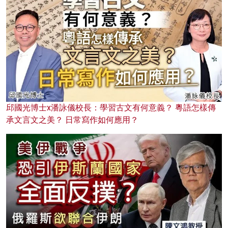
邱國光博士x潘詠儀校長：學習古文有何意義？ 粵語怎樣傳
承文言文之美？ 日常寫作如何應用？