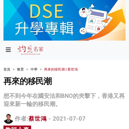
政局
教育
文化
財經
首頁
教育
中學
再來的移民潮 | 蔡世鴻
生活
再來的移民潮
健康
想不到今年在國安法和BNO的夾擊下，香港又再
商業
迎來新一輪的移民潮。
科技
作者:
蔡世鴻
- 2021-07-07
影片