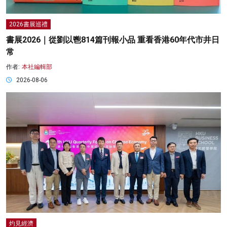
2026書展巡禮
書展2026｜從劉以鬯814篇刊報小品 重看香港60年代市井日
常
作者:
本社編輯部
2026-08-06
灼見經濟