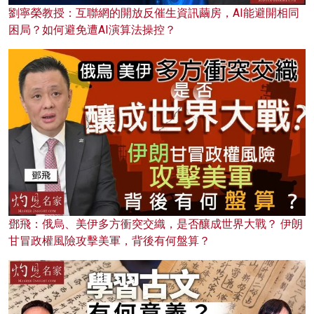
劉寧榮教授：互聯網的開放反催生資訊繭房，AI能避開相同
困局？如何避免遭AI演算法操控？
鄧飛：俄烏、美伊多方衝突交織，是否釀成世界大戰？ 伊朗
甘冒政權風險攻擊美軍，背後有何盤算？