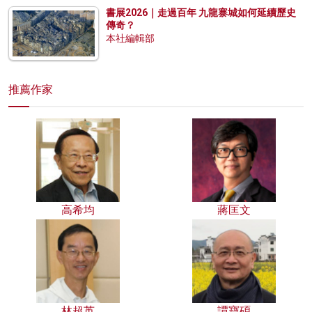
書展2026｜走過百年 九龍寨城如何延續歷史
傳奇？
本社編輯部
推薦作家
高希均
蔣匡文
林超英
譚寶碩