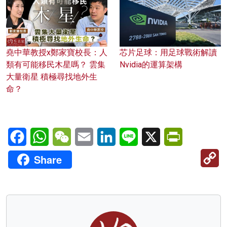
堯中華教授x鄭家寶校長：人
芯片足球：用足球戰術解讀
類有可能移民木星嗎？ 雲集
Nvidia的運算架構
大量衛星 積極尋找地外生
命？
Facebook
WhatsApp
WeChat
Email
LinkedIn
Line
X
PrintFriendl
C
Share
Li