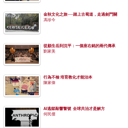
金秋文化之旅──踏上古蜀道，走過劍門關
馮珍今
從顧生岳到沈平：一個座右銘的兩代傳承
劉家美
行為不檢 培育教化才能治本
陳家偉
AI逃獄敲響警號 全球共治才是解方
何民傑