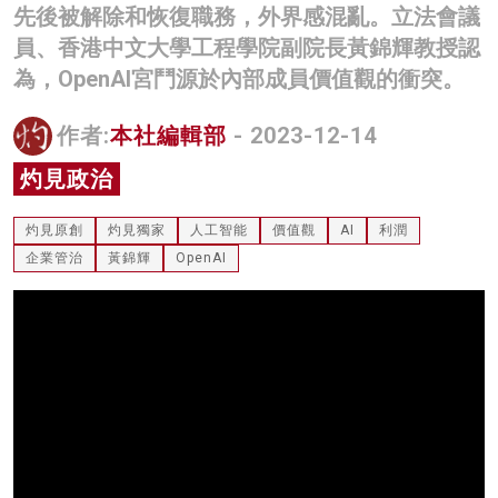
先後被解除和恢復職務，外界感混亂。立法會議
名家榜
員、香港中文大學工程學院副院長黃錦輝教授認
灼見活動
為，OpenAI宮鬥源於內部成員價值觀的衝突。
關於我們
作者:
本社編輯部
- 2023-12-14
灼見政治
灼見原創
灼見獨家
人工智能
價值觀
AI
利潤
企業管治
黃錦輝
OpenAI