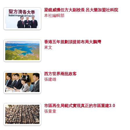
梁鏡威獲任方大副校長 呂大樂加盟社科院
本社編輯部
香港五年規劃須提前布局大鵬灣
來文
西方世界兩批政客
張建雄
市區再生局範式實現真正的市區重建3.0
張量童