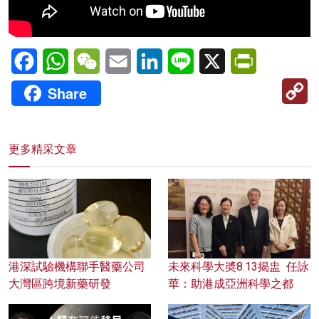
Facebook
WhatsApp
WeChat
Email
LinkedIn
Line
X
PrintFriendl
C
Share
Li
更多精采文章
港深試驗機構聯手醫藥公司
未來科學大奬8.13揭盅 任詠
大灣區跨境新藥研發
華：助港成亞洲科學之都