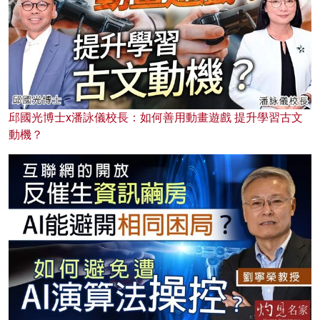
邱國光博士x潘詠儀校長：如何善用動畫遊戲 提升學習古文
動機？