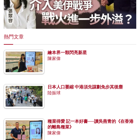
熱門文章
繪本界一顆閃亮新星
陳家偉
日本人口萎縮 中港須先謀劃免步其後塵
陸振球
種菜得愛 記一本好書──讀吳燕青的《在香港
的離島種菜》
陳家偉