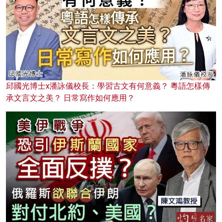
邱國光博士x潘詠儀校長：學習古文有何意義？ 粵語怎樣傳
承文言文之美？ 日常寫作如何應用？