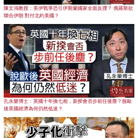
陳文鴻教授：美伊戰爭恐引伊斯蘭國家全面反撲？ 俄羅斯欲
聯合伊朗 對付北約美國？
孔永樂博士：英國十年換七相，新揆會否步前任後塵？脫歐
後英國經濟為何仍然低迷？