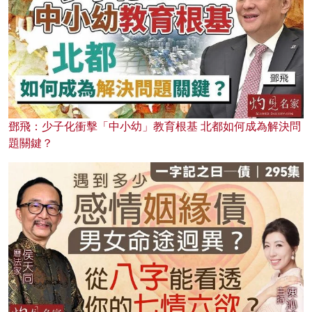
鄧飛：少子化衝擊「中小幼」教育根基 北都如何成為解決問
題關鍵？