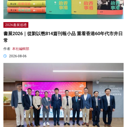
2026書展巡禮
書展2026｜從劉以鬯814篇刊報小品 重看香港60年代市井日
常
作者:
本社編輯部
2026-08-06