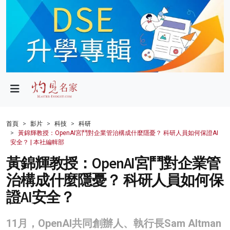
政局
教育
文化
財經
首頁
影片
科技
科研
黃錦輝教授：OpenAI宮鬥對企業管治構成什麼隱憂？ 科研人員如何保證AI
生活
安全？ | 本社編輯部
黃錦輝教授：OpenAI宮鬥對企業管
健康
治構成什麼隱憂？ 科研人員如何保
商業
證AI安全？
科技
11月，OpenAI共同創辦人、執行長Sam Altman
影片