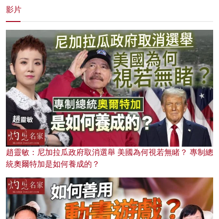
影片
趙靈敏：尼加拉瓜政府取消選舉 美國為何視若無睹？ 專制總
統奧爾特加是如何養成的？