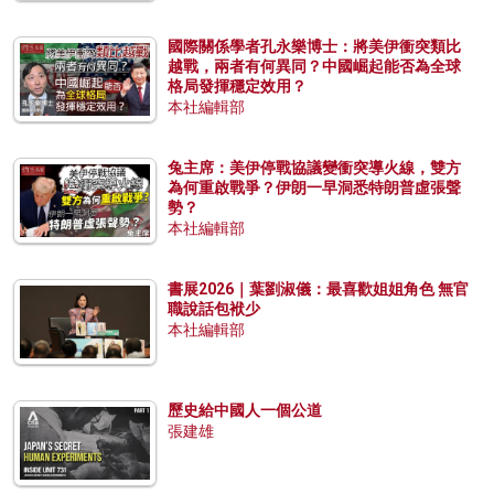
國際關係學者孔永樂博士：將美伊衝突類比
越戰，兩者有何異同？中國崛起能否為全球
格局發揮穩定效用？
本社編輯部
兔主席：美伊停戰協議變衝突導火線，雙方
為何重啟戰爭？伊朗一早洞悉特朗普虛張聲
勢？
本社編輯部
書展2026｜葉劉淑儀：最喜歡姐姐角色 無官
職說話包袱少
本社編輯部
歷史給中國人一個公道
張建雄