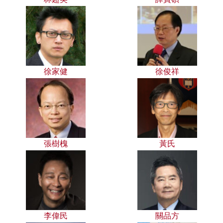
徐家健
徐俊祥
張樹槐
黃氏
李偉民
關品方